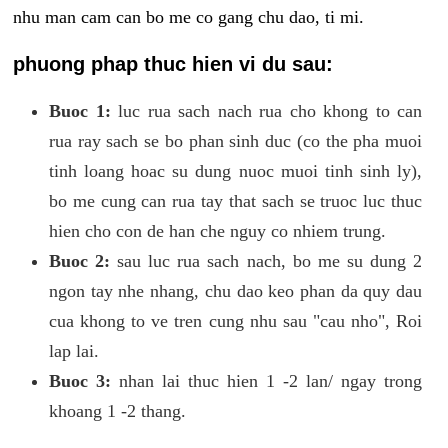
nhu man cam can bo me co gang chu dao, ti mi.
phuong phap thuc hien vi du sau:
Buoc 1:
luc rua sach nach rua cho khong to can
rua ray sach se bo phan sinh duc (co the pha muoi
tinh loang hoac su dung nuoc muoi tinh sinh ly),
bo me cung can rua tay that sach se truoc luc thuc
hien cho con de han che nguy co nhiem trung.
Buoc 2:
sau luc rua sach nach, bo me su dung 2
ngon tay nhe nhang, chu dao keo phan da quy dau
cua khong to ve tren cung nhu sau "cau nho", Roi
lap lai.
Buoc 3:
nhan lai thuc hien 1 -2 lan/ ngay trong
khoang 1 -2 thang.