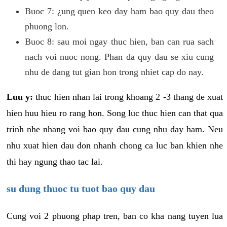
Buoc 7: ¿ung quen keo day ham bao quy dau theo
phuong lon.
Buoc 8: sau moi ngay thuc hien, ban can rua sach
nach voi nuoc nong. Phan da quy dau se xiu cung
nhu de dang tut gian hon trong nhiet cap do nay.
Luu y:
thuc hien nhan lai trong khoang 2 -3 thang de xuat
hien huu hieu ro rang hon. Song luc thuc hien can that qua
trinh nhe nhang voi bao quy dau cung nhu day ham. Neu
nhu xuat hien dau don nhanh chong ca luc ban khien nhe
thi hay ngung thao tac lai.
su dung thuoc tu tuot bao quy dau
Cung voi 2 phuong phap tren, ban co kha nang tuyen lua