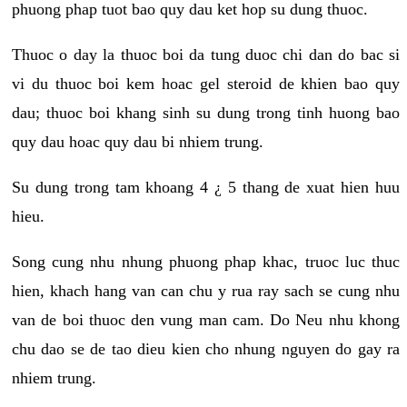
phuong phap tuot bao quy dau ket hop su dung thuoc.
Thuoc o day la thuoc boi da tung duoc chi dan do bac si
vi du thuoc boi kem hoac gel steroid de khien bao quy
dau; thuoc boi khang sinh su dung trong tinh huong bao
quy dau hoac quy dau bi nhiem trung.
Su dung trong tam khoang 4 ¿ 5 thang de xuat hien huu
hieu.
Song cung nhu nhung phuong phap khac, truoc luc thuc
hien, khach hang van can chu y rua ray sach se cung nhu
van de boi thuoc den vung man cam. Do Neu nhu khong
chu dao se de tao dieu kien cho nhung nguyen do gay ra
nhiem trung.