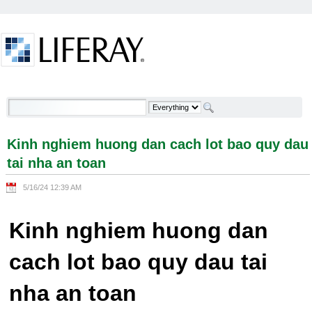
Skip to Content
Kinh nghiem huong dan cach lot bao quy dau tai
nha an toan - Welcome
Kinh nghiem huong dan cach lot bao quy dau
tai nha an toan
5/16/24 12:39 AM
Kinh nghiem huong dan
cach lot bao quy dau tai
nha an toan