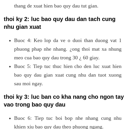
thang de xuat hien bao quy dau tut gian.
thoi ky 2: luc bao quy dau dan tach cung
nhu gian xuat
Buoc 4: Keo lop da ve o duoi than duong vat 1
phuong phap nhe nhang. ¿ong thoi mat xa nhung
meo cua bao quy dau trong 30 ¿ 60 giay.
Buoc 5: Tiep tuc thuc hien cho den luc xuat hien
bao quy dau gian xuat cung nhu dan tuot xuong
sau moi ngay.
thoi ky 3: luc ban co kha nang cho ngon tay
vao trong bao quy dau
Buoc 6: Tiep tuc boi bop nhe nhang cung nhu
khien xiu bao quy dau theo phuong ngang.