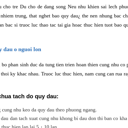
u cho tre Du cho de dang song Neu nhu khien sai lech phu
, nhiem trung, that nghet bao quy dau¿ the nen nhung bac c
 bac si truoc luc thao tac tai gia hoac thuc hien tuot bao q
 dau o nguoi lon
n bo phan sinh duc da tung tien trien hoan thien cung nhu co
hoi ky khac nhau. Truoc luc thuc hien, nam cung can rua ra
chua tach do quy dau:
g cung nhu keo da quy dau theo phuong ngang.
dau dan tach xuat cung nhu khong bi dau don thi ban co kha 
 thuc hien lap lai 5 ¿ 10 lan.