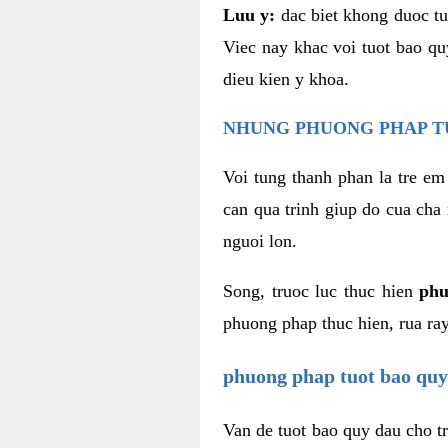
Luu y:
dac biet khong duoc t
Viec nay khac voi tuot bao qu
dieu kien y khoa.
NHUNG PHUONG PHAP TU
Voi tung thanh phan la tre e
can qua trinh giup do cua cha 
nguoi lon.
Song, truoc luc thuc hien
phu
phuong phap thuc hien, rua ra
phuong phap tuot bao quy
Van de tuot bao quy dau cho tr