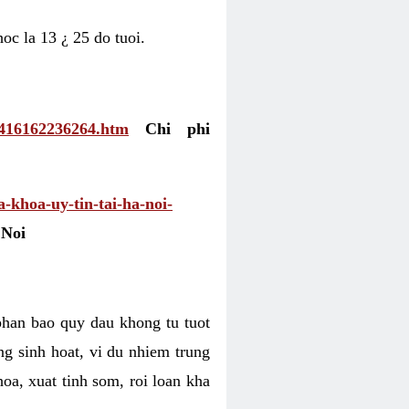
oc la 13 ¿ 25 do tuoi.
40416162236264.htm
Chi phi
khoa-uy-tin-tai-ha-noi-
 Noi
phan bao quy dau khong tu tuot
g sinh hoat, vi du nhiem trung
oa, xuat tinh som, roi loan kha