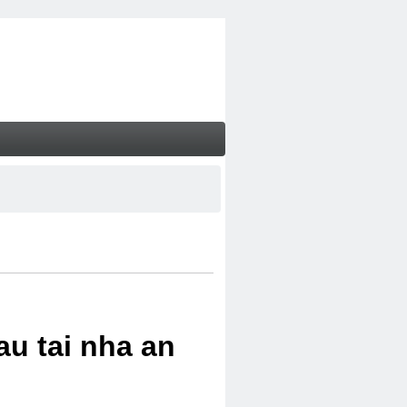
u tai nha an