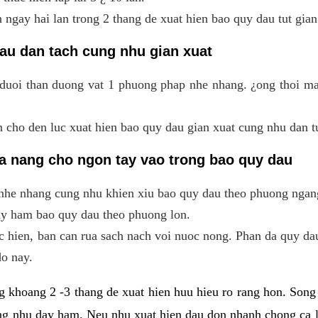
n ngay hai lan trong 2 thang de xuat hien bao quy dau tut gian
dau dan tach cung nhu gian xuat
 duoi than duong vat 1 phuong phap nhe nhang. ¿ong thoi m
n cho den luc xuat hien bao quy dau gian xuat cung nhu dan 
kha nang cho ngon tay vao trong bao quy dau
 nhe nhang cung nhu khien xiu bao quy dau theo phuong ngan
ay ham bao quy dau theo phuong lon.
c hien, ban can rua sach nach voi nuoc nong. Phan da quy dau
do nay.
g khoang 2 -3 thang de xuat hien huu hieu ro rang hon. Song 
ng nhu day ham. Neu nhu xuat hien dau don nhanh chong ca l