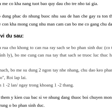
 me co kha nang tuot bao quy dau cho tre nho tai gia.
o dung phac do nhung buoc nhu sau de han che gay ra ton 
tre con kha mong cung nhu man cam can bo me co gang chu dao
vi du sau:
h rua cho khong to can rua ray sach se bo phan sinh duc (co
inh ly), bo me cung can rua tay that sach se truoc luc thuc 
 nach, bo me su dung 2 ngon tay nhe nhang, chu dao keo pha
", Roi lap lai.
n 1 -2 lan/ ngay trong khoang 1 -2 thang.
them y kien cua bac si ve nhung dang thuoc boi chuyen mon
rung o bo phan sinh duc.