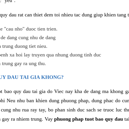
 "yeu".
uy dau rat can thiet dem toi nhieu tac dung giup khien tang 
e "cau nho" duoc tien trien.
 de dang cung nhu de dang
trung duong tiet nieu.
benh xa hoi lay truyen qua nhung duong tinh duc
trung gay ra ung thu.
UY DAU TAI GIA KHONG?
ot bao quy dau tai gia do Viec nay kha de dang ma khong 
phi Neu nhu ban khien dung phuong phap, dung phac do cun
ung nhu rua ray tay, bo phan sinh duc sach se truoc luc thu
n gay ra nhiem trung. Vay
phuong phap tuot bao quy dau
ta