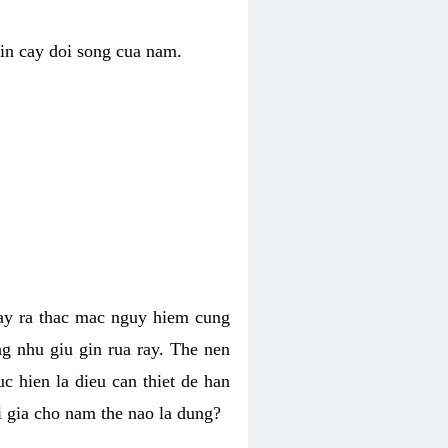
tin cay doi song cua nam.
gay ra thac mac nguy hiem cung
g nhu giu gin rua ray. The nen
c hien la dieu can thiet de han
i gia cho nam the nao la dung?