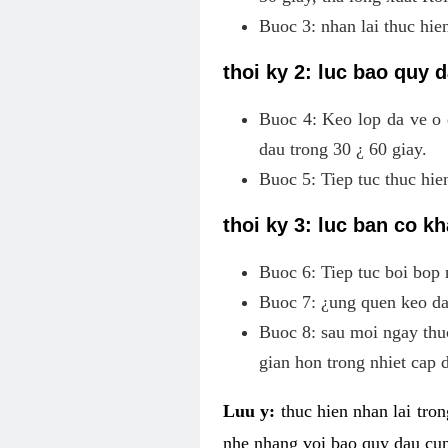
Buoc 3: nhan lai thuc hie
thoi ky 2: luc bao quy 
Buoc 4: Keo lop da ve o
dau trong 30 ¿ 60 giay.
Buoc 5: Tiep tuc thuc hie
thoi ky 3: luc ban co 
Buoc 6: Tiep tuc boi bop
Buoc 7: ¿ung quen keo d
Buoc 8: sau moi ngay thu
gian hon trong nhiet cap 
Luu y:
thuc hien nhan lai tron
nhe nhang voi bao quy dau cu