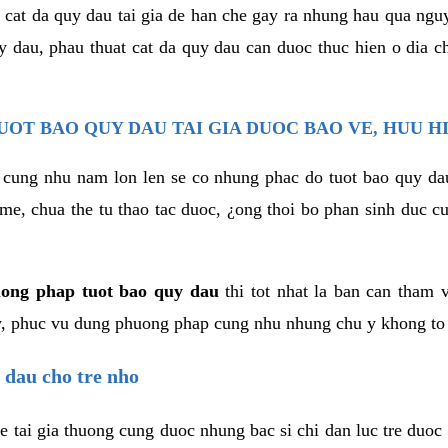
u cat da quy dau tai gia de han che gay ra nhung hau qua ng
y dau, phau thuat cat da quy dau can duoc thuc hien o dia 
OT BAO QUY DAU TAI GIA DUOC BAO VE, HUU H
m cung nhu nam lon len se co nhung phac do tuot bao quy da
me, chua the tu thao tac duoc, ¿ong thoi bo phan sinh duc cu
ong phap tuot bao quy dau
thi tot nhat la ban can tham 
y, phuc vu dung phuong phap cung nhu nhung chu y khong to 
 dau cho tre nho
e tai gia thuong cung duoc nhung bac si chi dan luc tre duoc