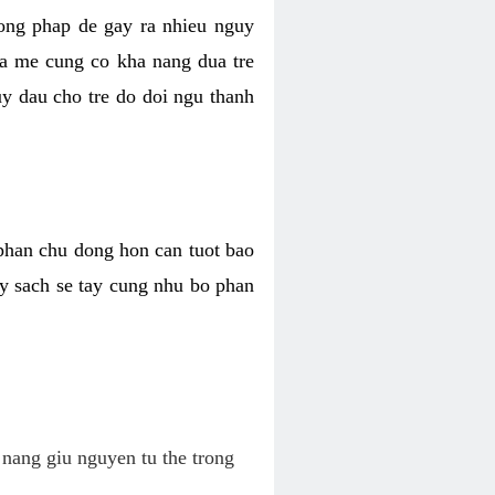
ong phap de gay ra nhieu nguy
ha me cung co kha nang dua tre
uy dau cho tre do doi ngu thanh
 phan chu dong hon can tuot bao
y sach se tay cung nhu bo phan
nang giu nguyen tu the trong