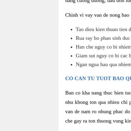
nang cuong duong, dau don luc
Chinh vi vay van de nong bao q
Tao dieu kien thuan tien d
Rua ray bo phan sinh duc
Han che nguy co bi nhiem 
Giam sut nguy co bi cac 
Ngan ngua hau qua nhiem 
CO CAN TU TUOT BAO Q
Ban co kha nang thuc hien tu
nhu khong ton qua nhieu chi 
van de nam ro nhung phac do c
che gay ra ton thuong vung ki