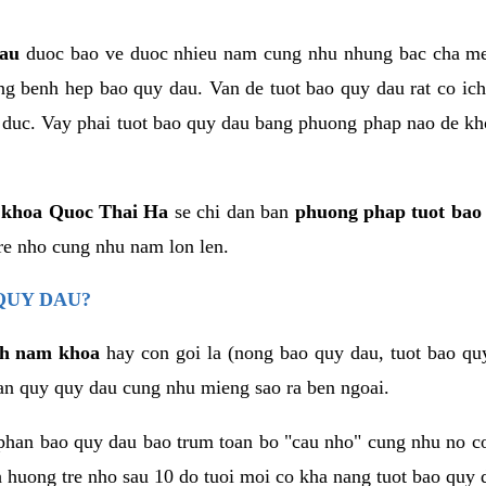
dau
duoc bao ve duoc nhieu nam cung nhu nhung bac cha me c
ung benh hep bao quy dau. Van de tuot bao quy dau rat co i
 duc. Vay phai tuot bao quy dau bang phuong phap nao de kh
 khoa Quoc Thai Ha
se chi dan ban
phuong phap tuot bao
re nho cung nhu nam lon len.
QUY DAU?
h nam khoa
hay con goi la (nong bao quy dau, tuot bao quy
an quy quy dau cung nhu mieng sao ra ben ngoai.
 phan bao quy dau bao trum toan bo "cau nho" cung nhu no co
h huong tre nho sau 10 do tuoi moi co kha nang tuot bao quy 