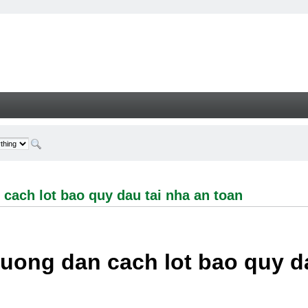
lot bao quy dau tai nha an toan - Welcome
cach lot bao quy dau tai nha an toan
uong dan cach lot bao quy da