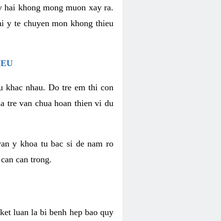
uy hai khong mong muon xay ra.
chi y te chuyen mon khong thieu
IEU
u khac nhau. Do tre em thi con
a tre van chua hoan thien vi du
van y khoa tu bac si de nam ro
can can trong.
 ket luan la bi benh hep bao quy