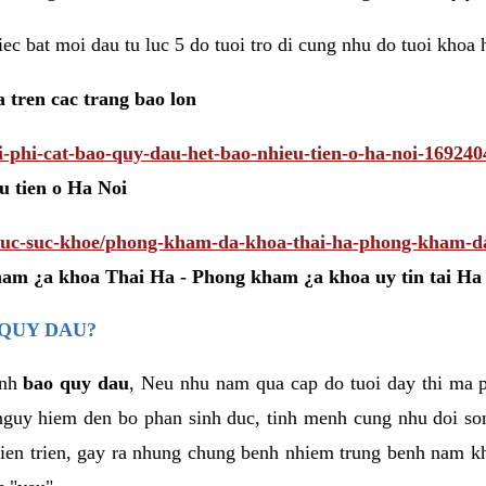
ec bat moi dau tu luc 5 do tuoi tro di cung nhu do tuoi khoa h
 tren cac trang bao lon
hi-phi-cat-bao-quy-dau-het-bao-nhieu-tien-o-ha-noi-1692
u tien o Ha Noi
tuc-suc-khoe/phong-kham-da-khoa-thai-ha-phong-kham-da-
m ¿a khoa Thai Ha - Phong kham ¿a khoa uy tin tai Ha
 QUY DAU?
enh
bao quy dau
, Neu nhu nam qua cap do tuoi day thi ma 
nguy hiem den bo phan sinh duc, tinh menh cung nhu doi son
ien trien, gay ra nhung chung benh nhiem trung benh nam kh