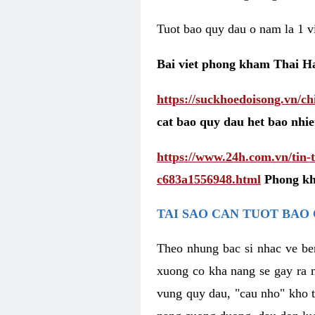
Tuot bao quy dau o nam la 1 vi
Bai viet phong kham Thai Ha
https://suckhoedoisong.vn/c
cat bao quy dau het bao nhie
https://www.24h.com.vn/tin-
c683a1556948.html
Phong kha
TAI SAO CAN TUOT BAO
Theo nhung bac si nhac ve b
xuong co kha nang se gay ra 
vung quy dau, "cau nho" kho t