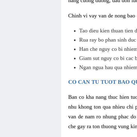
nang cuong duong, dau don luc
Chinh vi vay van de nong bao q
Tao dieu kien thuan tien d
Rua ray bo phan sinh duc
Han che nguy co bi nhiem 
Giam sut nguy co bi cac 
Ngan ngua hau qua nhiem 
CO CAN TU TUOT BAO Q
Ban co kha nang thuc hien tu
nhu khong ton qua nhieu chi 
van de nam ro nhung phac do c
che gay ra ton thuong vung ki