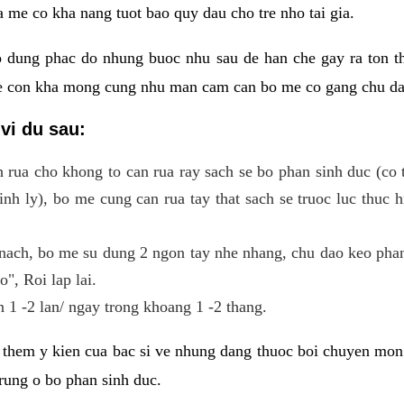
 me co kha nang tuot bao quy dau cho tre nho tai gia.
o dung phac do nhung buoc nhu sau de han che gay ra ton 
tre con kha mong cung nhu man cam can bo me co gang chu dao
vi du sau:
h rua cho khong to can rua ray sach se bo phan sinh duc (co
inh ly), bo me cung can rua tay that sach se truoc luc thuc 
 nach, bo me su dung 2 ngon tay nhe nhang, chu dao keo pha
", Roi lap lai.
n 1 -2 lan/ ngay trong khoang 1 -2 thang.
them y kien cua bac si ve nhung dang thuoc boi chuyen mon
rung o bo phan sinh duc.