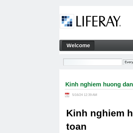
Skip to Content
Welcome
Kinh nghiem huong dan cach 
Navigation
Kinh nghiem huong dan 
5/16/24 12:39 AM
Kinh nghiem h
toan