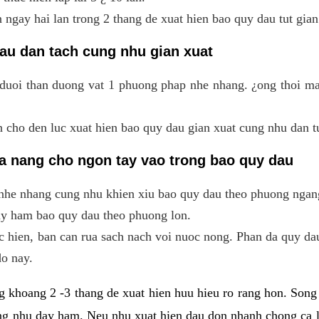
n ngay hai lan trong 2 thang de xuat hien bao quy dau tut gian
dau dan tach cung nhu gian xuat
 duoi than duong vat 1 phuong phap nhe nhang. ¿ong thoi m
n cho den luc xuat hien bao quy dau gian xuat cung nhu dan 
kha nang cho ngon tay vao trong bao quy dau
 nhe nhang cung nhu khien xiu bao quy dau theo phuong ngan
ay ham bao quy dau theo phuong lon.
c hien, ban can rua sach nach voi nuoc nong. Phan da quy dau
do nay.
g khoang 2 -3 thang de xuat hien huu hieu ro rang hon. Song 
ng nhu day ham. Neu nhu xuat hien dau don nhanh chong ca l