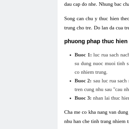
dau cap do nhe. Nhung bac cha
Song can chu y thuc hien the
trung cho tre. Do lan da cua 
phuong phap thuc hien 
Buoc 1:
luc rua sach nac
su dung nuoc muoi tinh s
co nhiem trung.
Buoc 2:
sau luc rua sach
tren cung nhu sau "cau nho
Buoc 3:
nhan lai thuc hie
Cha me co kha nang van dung 
nhu han che tinh trang nhiem t