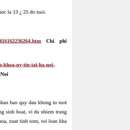
oc la 13 ¿ 25 do tuoi.
40416162236264.htm
Chi phi
khoa-uy-tin-tai-ha-noi-
 Noi
phan bao quy dau khong tu tuot
g sinh hoat, vi du nhiem trung
oa, xuat tinh som, roi loan kha