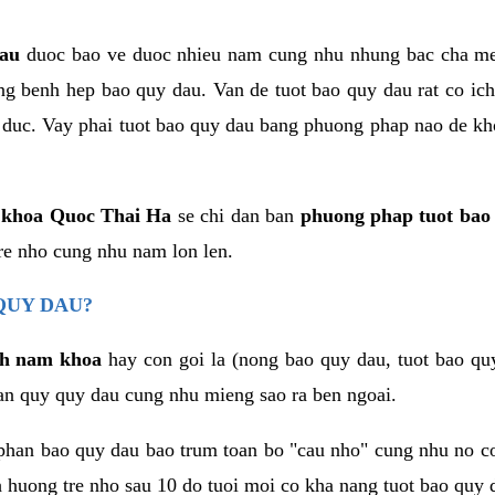
dau
duoc bao ve duoc nhieu nam cung nhu nhung bac cha me c
ung benh hep bao quy dau. Van de tuot bao quy dau rat co i
 duc. Vay phai tuot bao quy dau bang phuong phap nao de kh
 khoa Quoc Thai Ha
se chi dan ban
phuong phap tuot bao
re nho cung nhu nam lon len.
QUY DAU?
h nam khoa
hay con goi la (nong bao quy dau, tuot bao quy
an quy quy dau cung nhu mieng sao ra ben ngoai.
 phan bao quy dau bao trum toan bo "cau nho" cung nhu no co
h huong tre nho sau 10 do tuoi moi co kha nang tuot bao quy 