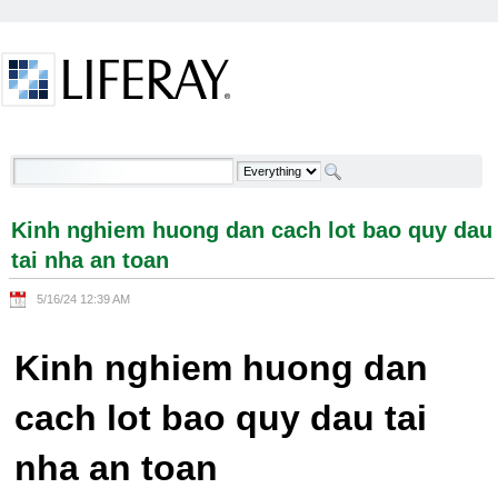
Skip to Content
Kinh nghiem huong dan cach lot bao quy dau tai
nha an toan - Welcome
Kinh nghiem huong dan cach lot bao quy dau
tai nha an toan
5/16/24 12:39 AM
Kinh nghiem huong dan
cach lot bao quy dau tai
nha an toan