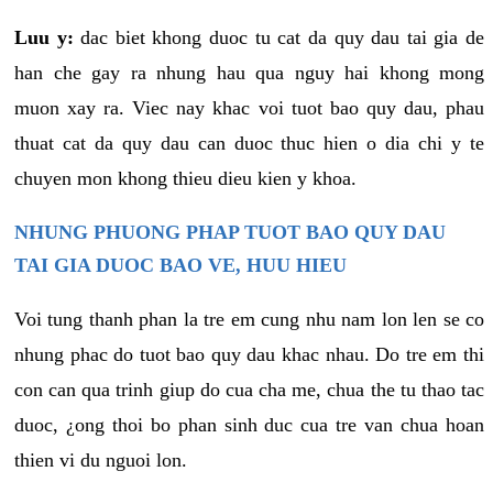
Luu y:
dac biet khong duoc tu cat da quy dau tai gia de
han che gay ra nhung hau qua nguy hai khong mong
muon xay ra. Viec nay khac voi tuot bao quy dau, phau
thuat cat da quy dau can duoc thuc hien o dia chi y te
chuyen mon khong thieu dieu kien y khoa.
NHUNG PHUONG PHAP TUOT BAO QUY DAU
TAI GIA DUOC BAO VE, HUU HIEU
Voi tung thanh phan la tre em cung nhu nam lon len se co
nhung phac do tuot bao quy dau khac nhau. Do tre em thi
con can qua trinh giup do cua cha me, chua the tu thao tac
duoc, ¿ong thoi bo phan sinh duc cua tre van chua hoan
thien vi du nguoi lon.