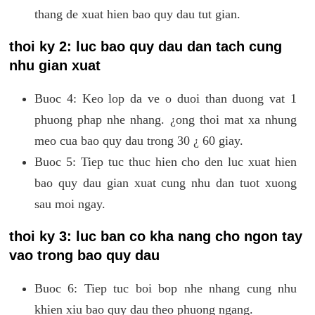
thang de xuat hien bao quy dau tut gian.
thoi ky 2: luc bao quy dau dan tach cung
nhu gian xuat
Buoc 4: Keo lop da ve o duoi than duong vat 1
phuong phap nhe nhang. ¿ong thoi mat xa nhung
meo cua bao quy dau trong 30 ¿ 60 giay.
Buoc 5: Tiep tuc thuc hien cho den luc xuat hien
bao quy dau gian xuat cung nhu dan tuot xuong
sau moi ngay.
thoi ky 3: luc ban co kha nang cho ngon tay
vao trong bao quy dau
Buoc 6: Tiep tuc boi bop nhe nhang cung nhu
khien xiu bao quy dau theo phuong ngang.