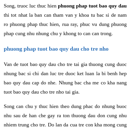
Song, truoc luc thuc hien
phuong phap tuot bao quy dau
thi tot nhat la ban can tham van y khoa tu bac si de nam
ro phuong phap thuc hien, rua ray, phuc vu dung phuong
phap cung nhu nhung chu y khong to can can trong.
phuong phap tuot bao quy dau cho tre nho
Van de tuot bao quy dau cho tre tai gia thuong cung duoc
nhung bac si chi dan luc tre duoc ket luan la bi benh hep
bao quy dau cap do nhe. Nhung bac cha me co kha nang
tuot bao quy dau cho tre nho tai gia.
Song can chu y thuc hien theo dung phac do nhung buoc
nhu sau de han che gay ra ton thuong dau don cung nhu
nhiem trung cho tre. Do lan da cua tre con kha mong cung