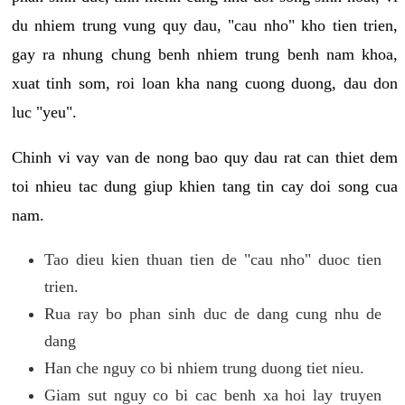
du nhiem trung vung quy dau, "cau nho" kho tien trien,
gay ra nhung chung benh nhiem trung benh nam khoa,
xuat tinh som, roi loan kha nang cuong duong, dau don
luc "yeu".
Chinh vi vay van de nong bao quy dau rat can thiet dem
toi nhieu tac dung giup khien tang tin cay doi song cua
nam.
Tao dieu kien thuan tien de "cau nho" duoc tien
trien.
Rua ray bo phan sinh duc de dang cung nhu de
dang
Han che nguy co bi nhiem trung duong tiet nieu.
Giam sut nguy co bi cac benh xa hoi lay truyen