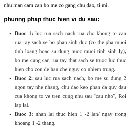
nhu man cam can bo me co gang chu dao, ti mi.
phuong phap thuc hien vi du sau:
Buoc 1:
luc rua sach nach rua cho khong to can
rua ray sach se bo phan sinh duc (co the pha muoi
tinh loang hoac su dung nuoc muoi tinh sinh ly),
bo me cung can rua tay that sach se truoc luc thuc
hien cho con de han che nguy co nhiem trung.
Buoc 2:
sau luc rua sach nach, bo me su dung 2
ngon tay nhe nhang, chu dao keo phan da quy dau
cua khong to ve tren cung nhu sau "cau nho", Roi
lap lai.
Buoc 3:
nhan lai thuc hien 1 -2 lan/ ngay trong
khoang 1 -2 thang.