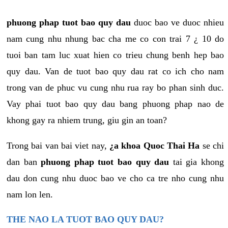
phuong phap tuot bao quy dau
duoc bao ve duoc nhieu
nam cung nhu nhung bac cha me co con trai 7 ¿ 10 do
tuoi ban tam luc xuat hien co trieu chung benh hep bao
quy dau. Van de tuot bao quy dau rat co ich cho nam
trong van de phuc vu cung nhu rua ray bo phan sinh duc.
Vay phai tuot bao quy dau bang phuong phap nao de
khong gay ra nhiem trung, giu gin an toan?
Trong bai van bai viet nay,
¿a khoa Quoc Thai Ha
se chi
dan ban
phuong phap tuot bao quy dau
tai gia khong
dau don cung nhu duoc bao ve cho ca tre nho cung nhu
nam lon len.
THE NAO LA TUOT BAO QUY DAU?