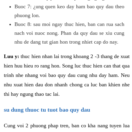
Buoc 7: ¿ung quen keo day ham bao quy dau theo
phuong lon.
Buoc 8: sau moi ngay thuc hien, ban can rua sach
nach voi nuoc nong. Phan da quy dau se xiu cung
nhu de dang tut gian hon trong nhiet cap do nay.
Luu y:
thuc hien nhan lai trong khoang 2 -3 thang de xuat
hien huu hieu ro rang hon. Song luc thuc hien can that qua
trinh nhe nhang voi bao quy dau cung nhu day ham. Neu
nhu xuat hien dau don nhanh chong ca luc ban khien nhe
thi hay ngung thao tac lai.
su dung thuoc tu tuot bao quy dau
Cung voi 2 phuong phap tren, ban co kha nang tuyen lua