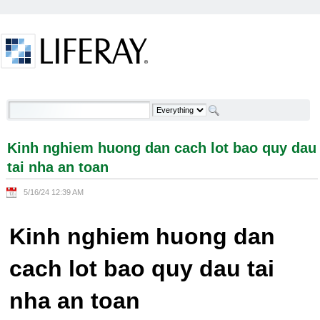
Skip to Content
Kinh nghiem huong dan cach lot bao quy dau tai
nha an toan - Welcome
Kinh nghiem huong dan cach lot bao quy dau
tai nha an toan
5/16/24 12:39 AM
Kinh nghiem huong dan
cach lot bao quy dau tai
nha an toan