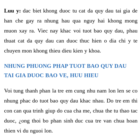
Luu y:
dac biet khong duoc tu cat da quy dau tai gia de
han che gay ra nhung hau qua nguy hai khong mong
muon xay ra. Viec nay khac voi tuot bao quy dau, phau
thuat cat da quy dau can duoc thuc hien o dia chi y te
chuyen mon khong thieu dieu kien y khoa.
NHUNG PHUONG PHAP TUOT BAO QUY DAU
TAI GIA DUOC BAO VE, HUU HIEU
Voi tung thanh phan la tre em cung nhu nam lon len se co
nhung phac do tuot bao quy dau khac nhau. Do tre em thi
con can qua trinh giup do cua cha me, chua the tu thao tac
duoc, ¿ong thoi bo phan sinh duc cua tre van chua hoan
thien vi du nguoi lon.