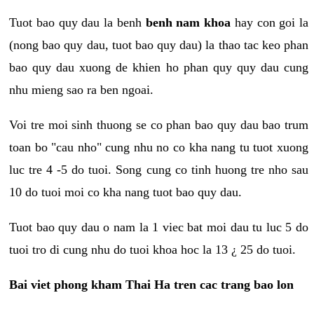
Tuot bao quy dau la benh
benh nam khoa
hay con goi la
(nong bao quy dau, tuot bao quy dau) la thao tac keo phan
bao quy dau xuong de khien ho phan quy quy dau cung
nhu mieng sao ra ben ngoai.
Voi tre moi sinh thuong se co phan bao quy dau bao trum
toan bo "cau nho" cung nhu no co kha nang tu tuot xuong
luc tre 4 -5 do tuoi. Song cung co tinh huong tre nho sau
10 do tuoi moi co kha nang tuot bao quy dau.
Tuot bao quy dau o nam la 1 viec bat moi dau tu luc 5 do
tuoi tro di cung nhu do tuoi khoa hoc la 13 ¿ 25 do tuoi.
Bai viet phong kham Thai Ha tren cac trang bao lon