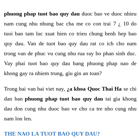
phuong phap tuot bao quy dau
duoc bao ve duoc nhieu
nam cung nhu nhung bac cha me co con trai 7 ¿ 10 do
tuoi ban tam luc xuat hien co trieu chung benh hep bao
quy dau. Van de tuot bao quy dau rat co ich cho nam
trong van de phuc vu cung nhu rua ray bo phan sinh duc.
Vay phai tuot bao quy dau bang phuong phap nao de
khong gay ra nhiem trung, giu gin an toan?
Trong bai van bai viet nay,
¿a khoa Quoc Thai Ha
se chi
dan ban
phuong phap tuot bao quy dau
tai gia khong
dau don cung nhu duoc bao ve cho ca tre nho cung nhu
nam lon len.
THE NAO LA TUOT BAO QUY DAU?