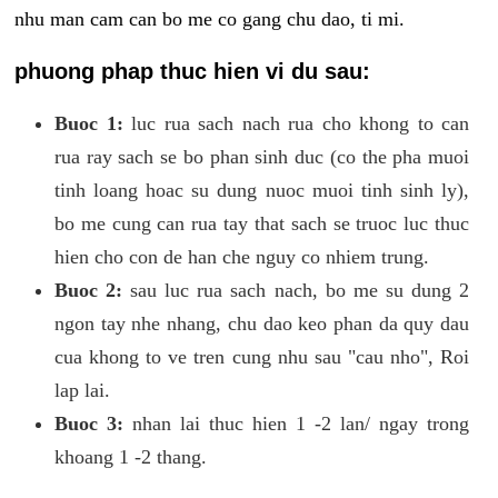
nhu man cam can bo me co gang chu dao, ti mi.
phuong phap thuc hien vi du sau:
Buoc 1:
luc rua sach nach rua cho khong to can
rua ray sach se bo phan sinh duc (co the pha muoi
tinh loang hoac su dung nuoc muoi tinh sinh ly),
bo me cung can rua tay that sach se truoc luc thuc
hien cho con de han che nguy co nhiem trung.
Buoc 2:
sau luc rua sach nach, bo me su dung 2
ngon tay nhe nhang, chu dao keo phan da quy dau
cua khong to ve tren cung nhu sau "cau nho", Roi
lap lai.
Buoc 3:
nhan lai thuc hien 1 -2 lan/ ngay trong
khoang 1 -2 thang.