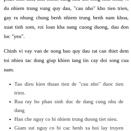
du nhiem trung vung quy dau, "cau nho" kho tien trien,
gay ra nhung chung benh nhiem trung benh nam khoa,
xuat tinh som, roi loan kha nang cuong duong, dau don
luc "yeu".
Chinh vi vay van de nong bao quy dau rat can thiet dem
toi nhieu tac dung giup khien tang tin cay doi song cua
nam.
Tao dieu kien thuan tien de "cau nho" duoc tien
trien.
Rua ray bo phan sinh duc de dang cung nhu de
dang
Han che nguy co bi nhiem trung duong tiet nieu.
Giam sut nguy co bi cac benh xa hoi lay truyen