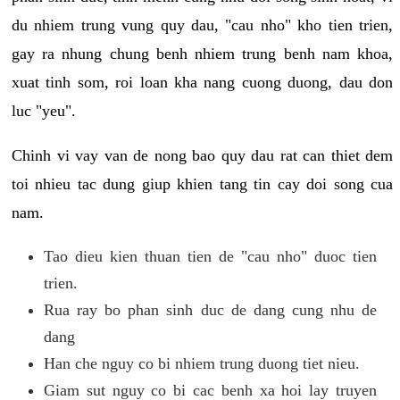
du nhiem trung vung quy dau, "cau nho" kho tien trien,
gay ra nhung chung benh nhiem trung benh nam khoa,
xuat tinh som, roi loan kha nang cuong duong, dau don
luc "yeu".
Chinh vi vay van de nong bao quy dau rat can thiet dem
toi nhieu tac dung giup khien tang tin cay doi song cua
nam.
Tao dieu kien thuan tien de "cau nho" duoc tien
trien.
Rua ray bo phan sinh duc de dang cung nhu de
dang
Han che nguy co bi nhiem trung duong tiet nieu.
Giam sut nguy co bi cac benh xa hoi lay truyen