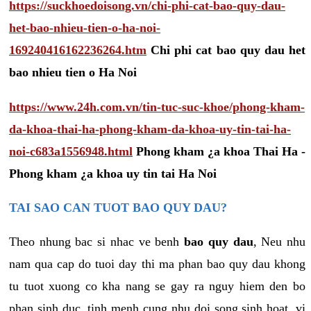
https://suckhoedoisong.vn/chi-phi-cat-bao-quy-dau-
het-bao-nhieu-tien-o-ha-noi-
169240416162236264.htm
Chi phi cat bao quy dau het
bao nhieu tien o Ha Noi
https://www.24h.com.vn/tin-tuc-suc-khoe/phong-kham-
da-khoa-thai-ha-phong-kham-da-khoa-uy-tin-tai-ha-
noi-c683a1556948.html
Phong kham ¿a khoa Thai Ha -
Phong kham ¿a khoa uy tin tai Ha Noi
TAI SAO CAN TUOT BAO QUY DAU?
Theo nhung bac si nhac ve benh
bao quy dau
, Neu nhu
nam qua cap do tuoi day thi ma phan bao quy dau khong
tu tuot xuong co kha nang se gay ra nguy hiem den bo
phan sinh duc, tinh menh cung nhu doi song sinh hoat, vi