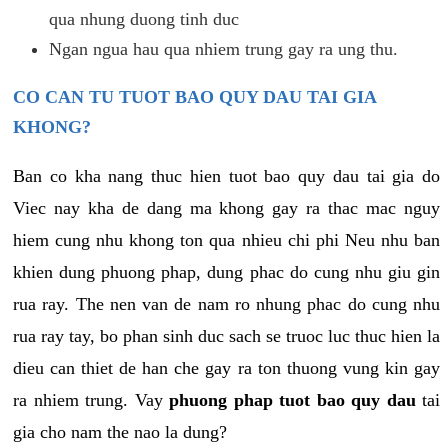
qua nhung duong tinh duc
Ngan ngua hau qua nhiem trung gay ra ung thu.
CO CAN TU TUOT BAO QUY DAU TAI GIA
KHONG?
Ban co kha nang thuc hien tuot bao quy dau tai gia do
Viec nay kha de dang ma khong gay ra thac mac nguy
hiem cung nhu khong ton qua nhieu chi phi Neu nhu ban
khien dung phuong phap, dung phac do cung nhu giu gin
rua ray. The nen van de nam ro nhung phac do cung nhu
rua ray tay, bo phan sinh duc sach se truoc luc thuc hien la
dieu can thiet de han che gay ra ton thuong vung kin gay
ra nhiem trung. Vay
phuong phap tuot bao quy dau
tai
gia cho nam the nao la dung?