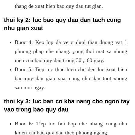
thang de xuat hien bao quy dau tut gian.
thoi ky 2: luc bao quy dau dan tach cung
nhu gian xuat
Buoc 4: Keo lop da ve o duoi than duong vat 1
phuong phap nhe nhang. ¿ong thoi mat xa nhung
meo cua bao quy dau trong 30 ¿ 60 giay.
Buoc 5: Tiep tuc thuc hien cho den luc xuat hien
bao quy dau gian xuat cung nhu dan tuot xuong
sau moi ngay.
thoi ky 3: luc ban co kha nang cho ngon tay
vao trong bao quy dau
Buoc 6: Tiep tuc boi bop nhe nhang cung nhu
khien xiu bao quy dau theo phuong ngang.