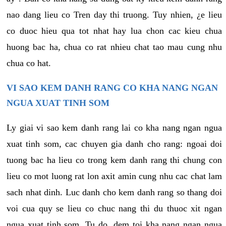
nao dang lieu co Tren day thi truong. Tuy nhien, ¿e lieu
co duoc hieu qua tot nhat hay lua chon cac kieu chua
huong bac ha, chua co rat nhieu chat tao mau cung nhu
chua co hat.
VI SAO KEM DANH RANG CO KHA NANG NGAN
NGUA XUAT TINH SOM
Ly giai vi sao kem danh rang lai co kha nang ngan ngua
xuat tinh som, cac chuyen gia danh cho rang: ngoai doi
tuong bac ha lieu co trong kem danh rang thi chung con
lieu co mot luong rat lon axit amin cung nhu cac chat lam
sach nhat dinh. Luc danh cho kem danh rang so thang doi
voi cua quy se lieu co chuc nang thi du thuoc xit ngan
ngua xuat tinh som. Tu do, dem toi kha nang ngan ngua