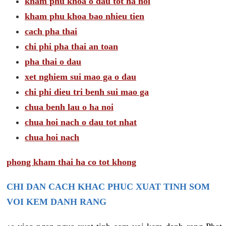
kham phu khoa o dau tot ha noi
kham phu khoa bao nhieu tien
cach pha thai
chi phi pha thai an toan
pha thai o dau
xet nghiem sui mao ga o dau
chi phi dieu tri benh sui mao ga
chua benh lau o ha noi
chua hoi nach o dau tot nhat
chua hoi nach
phong kham thai ha co tot khong
CHI DAN CACH KHAC PHUC XUAT TINH SOM
VOI KEM DANH RANG