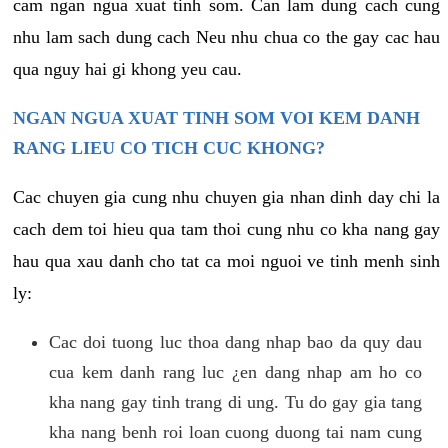
cam ngan ngua xuat tinh som. Can lam dung cach cung
nhu lam sach dung cach Neu nhu chua co the gay cac hau
qua nguy hai gi khong yeu cau.
NGAN NGUA XUAT TINH SOM VOI KEM DANH
RANG LIEU CO TICH CUC KHONG?
Cac chuyen gia cung nhu chuyen gia nhan dinh day chi la
cach dem toi hieu qua tam thoi cung nhu co kha nang gay
hau qua xau danh cho tat ca moi nguoi ve tinh menh sinh
ly:
Cac doi tuong luc thoa dang nhap bao da quy dau
cua kem danh rang luc ¿en dang nhap am ho co
kha nang gay tinh trang di ung. Tu do gay gia tang
kha nang benh roi loan cuong duong tai nam cung