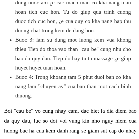
dung nuoc am ¿e cac mach mau co kha nang tuan
hoan tich cuc hon. Tu do giup qua trinh cuong
duoc tich cuc hon, ¿e cua quy co kha nang hap thu
duong chat trong kem de dang hon.
Buoc 3: lam su dung mot luong kem vua khong
thieu Tiep do thoa vao than "cau be" cung nhu cho
bao da quy dau. Tiep do hay tu tu massage ¿e giup
huyet huyet tuan hoan.
Buoc 4: Trong khoang tam 5 phut duoi ban co kha
nang lam "chuyen ay" cua ban than mot cach binh
thuong.
Boi "cau be" vo cung nhay cam, dac biet la dia diem bao
da quy dau, luc so doi voi vung kin nho nguy hiem cua
huong bac ha cua kem danh rang se giam sut cap do nhay