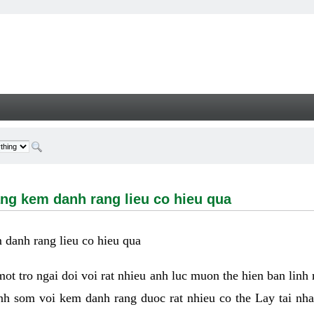
m danh rang lieu co hieu qua - Welcome
ng kem danh rang lieu co hieu qua
danh rang lieu co hieu qua
 mot tro ngai doi voi rat nhieu anh luc muon the hien ban linh
nh som voi kem danh rang duoc rat nhieu co the Lay tai nha