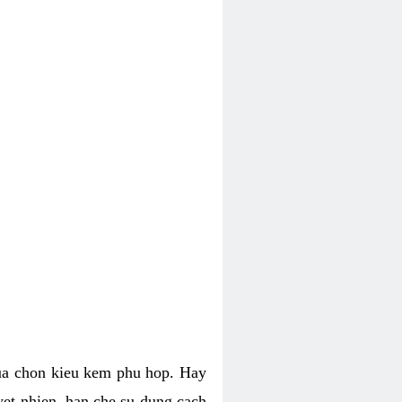
lua chon kieu kem phu hop. Hay
uyet nhien, han che su dung cach