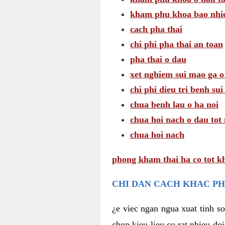
kham phu khoa bao nhie
cach pha thai
chi phi pha thai an toan
pha thai o dau
xet nghiem sui mao ga o
chi phi dieu tri benh su
chua benh lau o ha noi
chua hoi nach o dau tot
chua hoi nach
phong kham thai ha co tot k
CHI DAN CACH KHAC PH
¿e viec ngan ngua xuat tinh 
chon kieu lieu co rat nhieu do