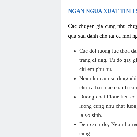
NGAN NGUA XUAT TINH 
Cac chuyen gia cung nhu chuy
qua xau danh cho tat ca moi ng
Cac doi tuong luc thoa d
trang di ung. Tu do gay 
chi em phu nu.
Neu nhu nam su dung nhie
cho ca hai mac chai li ca
Duong chat Flour lieu co
luong cung nhu chat luon
la vo sinh.
Ben canh do, Neu nhu nam
cung.