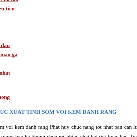
u tien
 dau
i mao ga
 nhat
hong
UC XUAT TINH SOM VOI KEM DANH RANG
som voi kem danh rang Phat huy chuc nang tot nhat ban can 
i tuong bac ha khong chua rat nhieu chat bai tiet hoac hat. T