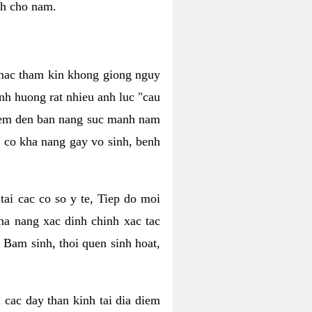
nh cho nam.
c mac tham kin khong giong nguy
nh huong rat nhieu anh luc "cau
hiem den ban nang suc manh nam
 co kha nang gay vo sinh, benh
tai cac co so y te, Tiep do moi
ha nang xac dinh chinh xac tac
 Bam sinh, thoi quen sinh hoat,
 cac day than kinh tai dia diem