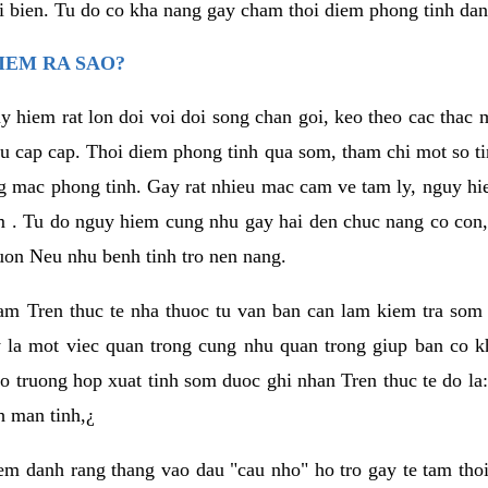
i bien. Tu do co kha nang gay cham thoi diem phong tinh da
IEM RA SAO?
y hiem rat lon doi voi doi song chan goi, keo theo cac tha
eu cap cap. Thoi diem phong tinh qua som, tham chi mot so ti
g mac phong tinh. Gay rat nhieu mac cam ve tam ly, nguy 
m . Tu do nguy hiem cung nhu gay hai den chuc nang co con,
on Neu nhu benh tinh tro nen nang.
 nam Tren thuc te nha thuoc tu van ban can lam kiem tra som 
y la mot viec quan trong cung nhu quan trong giup ban co k
o truong hop xuat tinh som duoc ghi nhan Tren thuc te do la:
h man tinh,¿
m danh rang thang vao dau "cau nho" ho tro gay te tam thoi