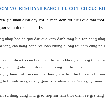
SOM VOI KEM DANH RANG LIEU CO TICH CUC K
en gia nhan dinh day chi la cach dem toi hieu qua tam tho
uoi ve tinh menh sinh ly:
ang nhap bao da quy dau cua kem danh rang luc ¿en dang nha
gia tang kha nang benh roi loan cuong duong tai nam cung nhu
u cach dieu tri can benh ban tin som khong su dung thuoc na
m giac cung nhu mat di dan ¿en hung thu tinh duc.
 nguy hiem rat lon den chat luong cua tinh binh, Neu nhu nam
g tinh binh se ngay suy giam kha nhieu cuoi Voi nguy hiem 
 su dung cung nhu giao hop sai lam thoi diem se gia tang 