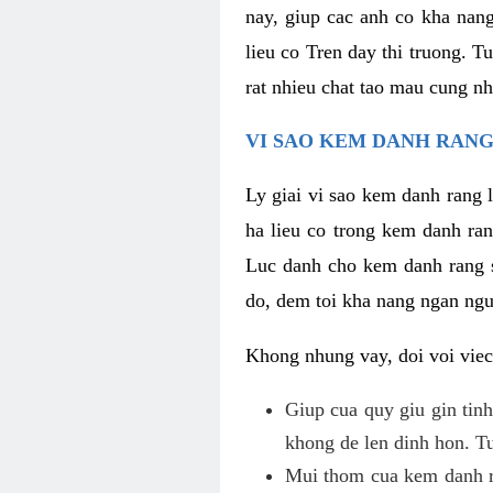
nay, giup cac anh co kha nan
lieu co Tren day thi truong. T
rat nhieu chat tao mau cung nh
VI SAO KEM DANH RANG
Ly giai vi sao kem danh rang 
ha lieu co trong kem danh ran
Luc danh cho kem danh rang so
do, dem toi kha nang ngan ngu
Khong nhung vay, doi voi viec
Giup cua quy giu gin tinh
khong de len dinh hon. Tu
Mui thom cua kem danh ra