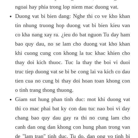
ngoai hay phia trong lop niem mac duong vat.
Duong vat bi bien dang: Nghe thi co ve kho khan
tin nhung truong hop duong vat bi bien kieu van
co kha nang xay ra. ¿ieu do bat nguon Tu day ham
bao quy dau, no se lam cho duong vat kho khan
khi cuong cung con khong la tuc khac khien cho
thay doi kich thuoc. Tuc la thay the boi vi duoi
truc tiep duong vat se bi be cong lai va kich co dau
tien cua no cung bi thay doi hoan toan khong con
o tinh trang thong thuong.
Giam sut hung phan tinh duc: mot khi duong vat
thi co mac phai bat ky con dau tuc nao boi vi day
chang bao quy dau gay ra thi no cung lam cho
canh dan ong dan khong con hung phan trong van
de "lam tran" tinh duc. Tu do, dan ong vo tinh bi