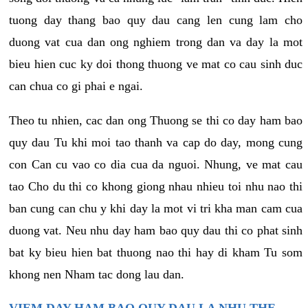
tuong day thang bao quy dau cang len cung lam cho
duong vat cua dan ong nghiem trong dan va day la mot
bieu hien cuc ky doi thong thuong ve mat co cau sinh duc
can chua co gi phai e ngai.
Theo tu nhien, cac dan ong Thuong se thi co day ham bao
quy dau Tu khi moi tao thanh va cap do day, mong cung
con Can cu vao co dia cua da nguoi. Nhung, ve mat cau
tao Cho du thi co khong giong nhau nhieu toi nhu nao thi
ban cung can chu y khi day la mot vi tri kha man cam cua
duong vat. Neu nhu day ham bao quy dau thi co phat sinh
bat ky bieu hien bat thuong nao thi hay di kham Tu som
khong nen Nham tac dong lau dan.
VIEM DAY HAM BAO QUY DAU LA NHU THE