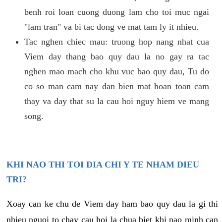
benh roi loan cuong duong lam cho toi muc ngai
"lam tran" va bi tac dong ve mat tam ly it nhieu.
Tac nghen chiec mau: truong hop nang nhat cua
Viem day thang bao quy dau la no gay ra tac
nghen mao mach cho khu vuc bao quy dau, Tu do
co so man cam nay dan bien mat hoan toan cam
thay va day that su la cau hoi nguy hiem ve mang
song.
KHI NAO THI TOI DIA CHI Y TE NHAM DIEU
TRI?
Xoay can ke chu de Viem day ham bao quy dau la gi thi
nhieu nguoi to chay cau hoi la chua biet khi nao minh can