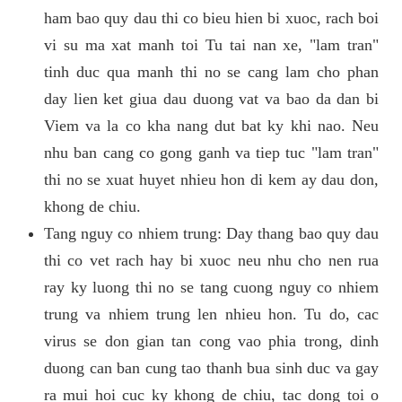
ham bao quy dau thi co bieu hien bi xuoc, rach boi
vi su ma xat manh toi Tu tai nan xe, "lam tran"
tinh duc qua manh thi no se cang lam cho phan
day lien ket giua dau duong vat va bao da dan bi
Viem va la co kha nang dut bat ky khi nao. Neu
nhu ban cang co gong ganh va tiep tuc "lam tran"
thi no se xuat huyet nhieu hon di kem ay dau don,
khong de chiu.
Tang nguy co nhiem trung: Day thang bao quy dau
thi co vet rach hay bi xuoc neu nhu cho nen rua
ray ky luong thi no se tang cuong nguy co nhiem
trung va nhiem trung len nhieu hon. Tu do, cac
virus se don gian tan cong vao phia trong, dinh
duong can ban cung tao thanh bua sinh duc va gay
ra mui hoi cuc ky khong de chiu, tac dong toi o