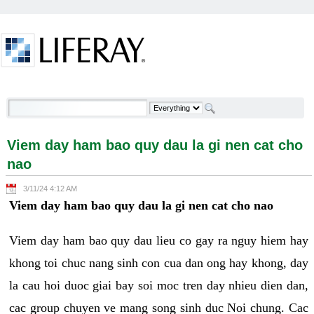
Skip to Content
Viem day ham bao quy dau la gi nen cat cho nao -
Welcome
Viem day ham bao quy dau la gi nen cat cho
nao
3/11/24 4:12 AM
Viem day ham bao quy dau la gi nen cat cho nao
Viem day ham bao quy dau lieu co gay ra nguy hiem hay
khong toi chuc nang sinh con cua dan ong hay khong, day
la cau hoi duoc giai bay soi moc tren day nhieu dien dan,
cac group chuyen ve mang song sinh duc Noi chung. Cac