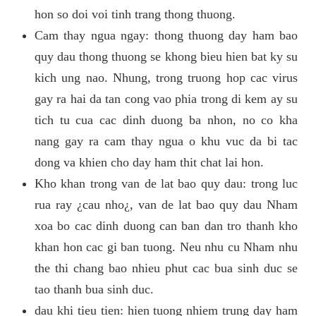
hon so doi voi tinh trang thong thuong.
Cam thay ngua ngay: thong thuong day ham bao
quy dau thong thuong se khong bieu hien bat ky su
kich ung nao. Nhung, trong truong hop cac virus
gay ra hai da tan cong vao phia trong di kem ay su
tich tu cua cac dinh duong ba nhon, no co kha
nang gay ra cam thay ngua o khu vuc da bi tac
dong va khien cho day ham thit chat lai hon.
Kho khan trong van de lat bao quy dau: trong luc
rua ray ¿cau nho¿, van de lat bao quy dau Nham
xoa bo cac dinh duong can ban dan tro thanh kho
khan hon cac gi ban tuong. Neu nhu cu Nham nhu
the thi chang bao nhieu phut cac bua sinh duc se
tao thanh bua sinh duc.
dau khi tieu tien: hien tuong nhiem trung day ham