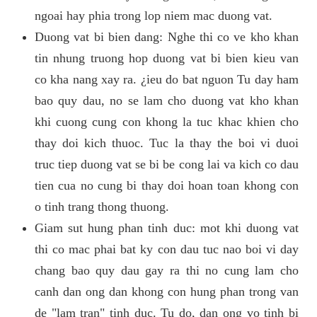
ngoai hay phia trong lop niem mac duong vat.
Duong vat bi bien dang: Nghe thi co ve kho khan
tin nhung truong hop duong vat bi bien kieu van
co kha nang xay ra. ¿ieu do bat nguon Tu day ham
bao quy dau, no se lam cho duong vat kho khan
khi cuong cung con khong la tuc khac khien cho
thay doi kich thuoc. Tuc la thay the boi vi duoi
truc tiep duong vat se bi be cong lai va kich co dau
tien cua no cung bi thay doi hoan toan khong con
o tinh trang thong thuong.
Giam sut hung phan tinh duc: mot khi duong vat
thi co mac phai bat ky con dau tuc nao boi vi day
chang bao quy dau gay ra thi no cung lam cho
canh dan ong dan khong con hung phan trong van
de "lam tran" tinh duc. Tu do, dan ong vo tinh bi