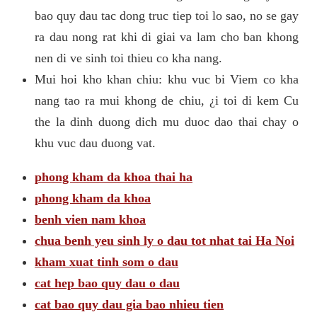
bao quy dau tac dong truc tiep toi lo sao, no se gay
ra dau nong rat khi di giai va lam cho ban khong
nen di ve sinh toi thieu co kha nang.
Mui hoi kho khan chiu: khu vuc bi Viem co kha
nang tao ra mui khong de chiu, ¿i toi di kem Cu
the la dinh duong dich mu duoc dao thai chay o
khu vuc dau duong vat.
phong kham da khoa thai ha
phong kham da khoa
benh vien nam khoa
chua benh yeu sinh ly o dau tot nhat tai Ha Noi
kham xuat tinh som o dau
cat hep bao quy dau o dau
cat bao quy dau gia bao nhieu tien