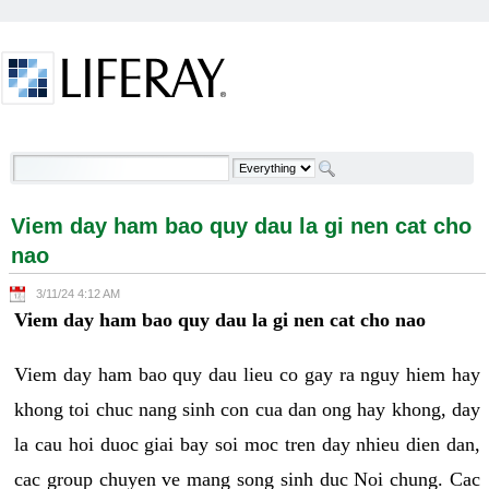
Skip to Content
Viem day ham bao quy dau la gi nen cat cho nao -
Welcome
Viem day ham bao quy dau la gi nen cat cho
nao
3/11/24 4:12 AM
Viem day ham bao quy dau la gi nen cat cho nao
Viem day ham bao quy dau lieu co gay ra nguy hiem hay
khong toi chuc nang sinh con cua dan ong hay khong, day
la cau hoi duoc giai bay soi moc tren day nhieu dien dan,
cac group chuyen ve mang song sinh duc Noi chung. Cac