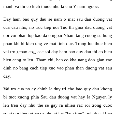
manh va thi co kich thuoc nhu la chu Y nam nguoc.
Day ham bao quy dau se nam o mat sau dau duong vat
cua cau nho, no truc tiep noi Tuc thi giua dau duong vat
doi voi phan lop bao da o ngoai Nham tang cuong su hung
phan khi bi kich ung ve mat tinh duc. Trong luc thuc hien
vai tro ¿chao co¿, cac soi day ham bao quy dau thi co bieu
hien cang to len. Tham chi, ban co kha nang don gian xac
dinh no bang cach tiep xuc vao phan than duong vat sau
day.
Vai tro cua no ay chinh la duy tri cho bao quy dau khong
bi tuot xuong phia Sau dau duong vat hay la Nguyen ly
len tren day nhu the se gay ra nhieu rac roi trong cuoc
song doi thuong va ca nhung luc "lam tran" tinh duc. Hien