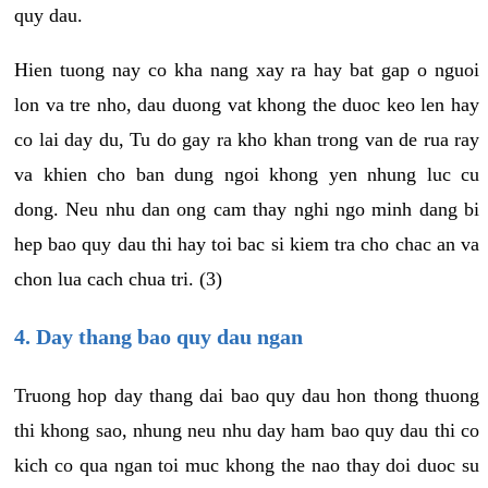
quy dau.
Hien tuong nay co kha nang xay ra hay bat gap o nguoi
lon va tre nho, dau duong vat khong the duoc keo len hay
co lai day du, Tu do gay ra kho khan trong van de rua ray
va khien cho ban dung ngoi khong yen nhung luc cu
dong. Neu nhu dan ong cam thay nghi ngo minh dang bi
hep bao quy dau thi hay toi bac si kiem tra cho chac an va
chon lua cach chua tri. (3)
4. Day thang bao quy dau ngan
Truong hop day thang dai bao quy dau hon thong thuong
thi khong sao, nhung neu nhu day ham bao quy dau thi co
kich co qua ngan toi muc khong the nao thay doi duoc su