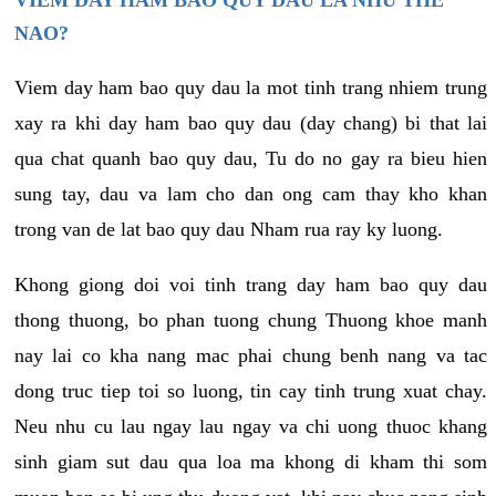
NAO?
Viem day ham bao quy dau la mot tinh trang nhiem trung
xay ra khi day ham bao quy dau (day chang) bi that lai
qua chat quanh bao quy dau, Tu do no gay ra bieu hien
sung tay, dau va lam cho dan ong cam thay kho khan
trong van de lat bao quy dau Nham rua ray ky luong.
Khong giong doi voi tinh trang day ham bao quy dau
thong thuong, bo phan tuong chung Thuong khoe manh
nay lai co kha nang mac phai chung benh nang va tac
dong truc tiep toi so luong, tin cay tinh trung xuat chay.
Neu nhu cu lau ngay lau ngay va chi uong thuoc khang
sinh giam sut dau qua loa ma khong di kham thi som