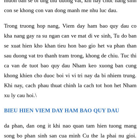
muon ban se bi ung thu duong vat, khi nay chuc nang sinh
con se khong con van dong manh me nhu luc dau.
Trong truong hop nang, Viem day ham bao quy dau co
kha nang gay ra su ngan can ve mat di ve sinh, Tu do ban
se xuat hien kho khan tieu hon bao gio het va phan than
sau duong vat tro thanh tram trong, khong de chiu. Tuc thi
ca van de tuot bao quy dau Nham keo xuong ban cung
khong khien cho duoc boi vi vi tri nay da bi nhiem trung.
Khi nay, cach phau thuat chinh la cach tot hon het Nham
xu ly cau hoi.\
BIEU HIEN VIEM DAY HAM BAO QUY DAU
da phan, dan ong it khi nao quan tam hien tuong mang
song bo phan sinh san cua minh Cu the la phai nu gioi.