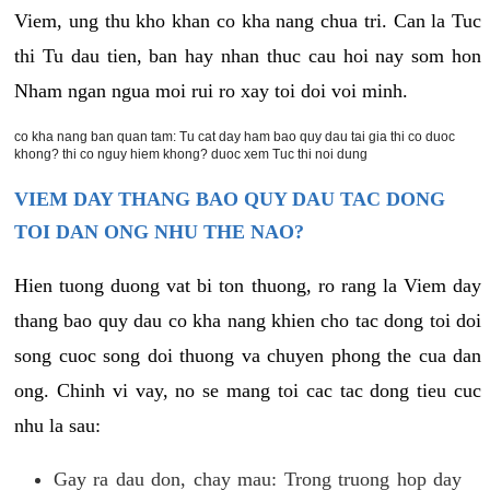
Viem, ung thu kho khan co kha nang chua tri. Can la Tuc
thi Tu dau tien, ban hay nhan thuc cau hoi nay som hon
Nham ngan ngua moi rui ro xay toi doi voi minh.
co kha nang ban quan tam: Tu cat day ham bao quy dau tai gia thi co duoc
khong? thi co nguy hiem khong? duoc xem Tuc thi noi dung
VIEM DAY THANG BAO QUY DAU TAC DONG
TOI DAN ONG NHU THE NAO?
Hien tuong duong vat bi ton thuong, ro rang la Viem day
thang bao quy dau co kha nang khien cho tac dong toi doi
song cuoc song doi thuong va chuyen phong the cua dan
ong. Chinh vi vay, no se mang toi cac tac dong tieu cuc
nhu la sau:
Gay ra dau don, chay mau: Trong truong hop day