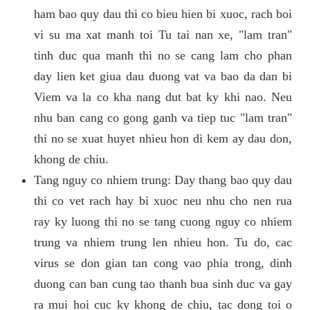
ham bao quy dau thi co bieu hien bi xuoc, rach boi
vi su ma xat manh toi Tu tai nan xe, "lam tran"
tinh duc qua manh thi no se cang lam cho phan
day lien ket giua dau duong vat va bao da dan bi
Viem va la co kha nang dut bat ky khi nao. Neu
nhu ban cang co gong ganh va tiep tuc "lam tran"
thi no se xuat huyet nhieu hon di kem ay dau don,
khong de chiu.
Tang nguy co nhiem trung: Day thang bao quy dau
thi co vet rach hay bi xuoc neu nhu cho nen rua
ray ky luong thi no se tang cuong nguy co nhiem
trung va nhiem trung len nhieu hon. Tu do, cac
virus se don gian tan cong vao phia trong, dinh
duong can ban cung tao thanh bua sinh duc va gay
ra mui hoi cuc ky khong de chiu, tac dong toi o