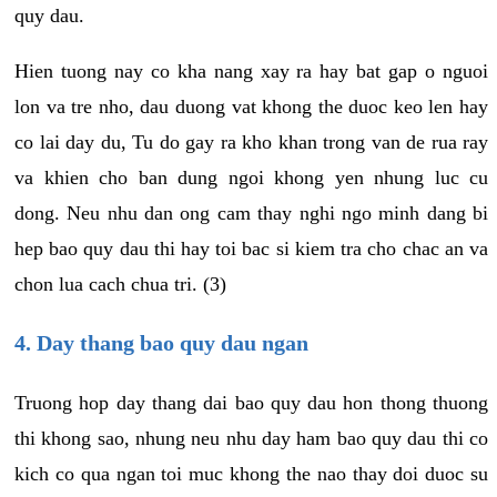
quy dau.
Hien tuong nay co kha nang xay ra hay bat gap o nguoi
lon va tre nho, dau duong vat khong the duoc keo len hay
co lai day du, Tu do gay ra kho khan trong van de rua ray
va khien cho ban dung ngoi khong yen nhung luc cu
dong. Neu nhu dan ong cam thay nghi ngo minh dang bi
hep bao quy dau thi hay toi bac si kiem tra cho chac an va
chon lua cach chua tri. (3)
4. Day thang bao quy dau ngan
Truong hop day thang dai bao quy dau hon thong thuong
thi khong sao, nhung neu nhu day ham bao quy dau thi co
kich co qua ngan toi muc khong the nao thay doi duoc su