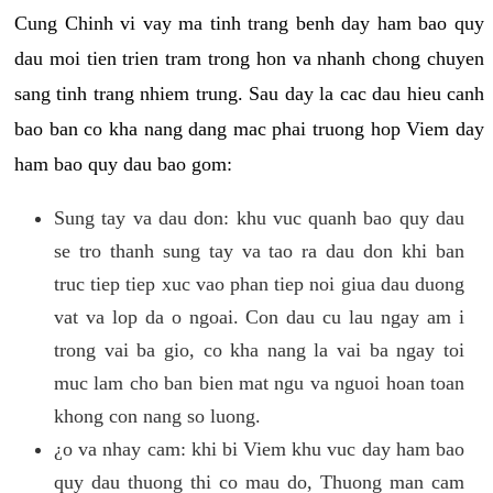
Cung Chinh vi vay ma tinh trang benh day ham bao quy
dau moi tien trien tram trong hon va nhanh chong chuyen
sang tinh trang nhiem trung. Sau day la cac dau hieu canh
bao ban co kha nang dang mac phai truong hop Viem day
ham bao quy dau bao gom:
Sung tay va dau don: khu vuc quanh bao quy dau
se tro thanh sung tay va tao ra dau don khi ban
truc tiep tiep xuc vao phan tiep noi giua dau duong
vat va lop da o ngoai. Con dau cu lau ngay am i
trong vai ba gio, co kha nang la vai ba ngay toi
muc lam cho ban bien mat ngu va nguoi hoan toan
khong con nang so luong.
¿o va nhay cam: khi bi Viem khu vuc day ham bao
quy dau thuong thi co mau do, Thuong man cam