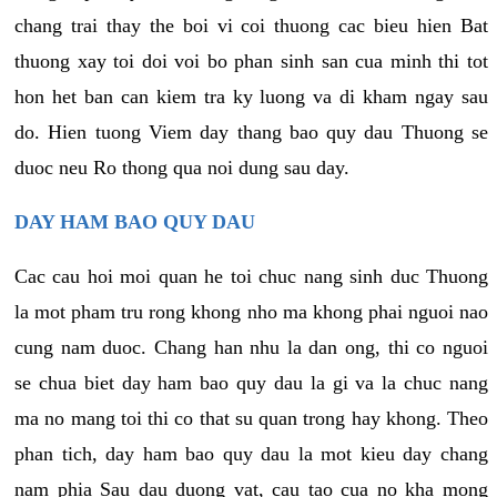
chang trai thay the boi vi coi thuong cac bieu hien Bat
thuong xay toi doi voi bo phan sinh san cua minh thi tot
hon het ban can kiem tra ky luong va di kham ngay sau
do. Hien tuong Viem day thang bao quy dau Thuong se
duoc neu Ro thong qua noi dung sau day.
DAY HAM BAO QUY DAU
Cac cau hoi moi quan he toi chuc nang sinh duc Thuong
la mot pham tru rong khong nho ma khong phai nguoi nao
cung nam duoc. Chang han nhu la dan ong, thi co nguoi
se chua biet day ham bao quy dau la gi va la chuc nang
ma no mang toi thi co that su quan trong hay khong. Theo
phan tich, day ham bao quy dau la mot kieu day chang
nam phia Sau dau duong vat, cau tao cua no kha mong