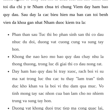
toi dia chi y te Nham chua tri chung Viem day ham bao
quy dau. Sau day la cac bieu hien ma ban can toi benh
vien da khoa gan nhat Nham duoc kiem tra la:
Phan than sau Tuc thi bo phan sinh san thi co dau
nhuc du doi, duong vat cuong cung va sung tay
hon.
Khong the nao keo mo bao quy dau chay nhu la
thong thuong, trong luc di giai thi co dau nong rat.
Day ham bao quy dau bi tray xuoc, rach boi vi su
ma xat trong luc thu cac tu thay "lam tran" tinh
duc kho khan va la boi vi thu dam qua muc. Vo
tinh mong tay sac nhon cua ban lam cho no nhiem
trung va sung tay hon.
Duong vat khong duoi truc tiep ma cong quac lai,