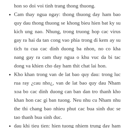
hon so doi voi tinh trang thong thuong.
Cam thay ngua ngay: thong thuong day ham bao
quy dau thong thuong se khong bieu hien bat ky su
kich ung nao. Nhung, trong truong hop cac virus
gay ra hai da tan cong vao phia trong di kem ay su
tich tu cua cac dinh duong ba nhon, no co kha
nang gay ra cam thay ngua o khu vuc da bi tac
dong va khien cho day ham thit chat lai hon.
Kho khan trong van de lat bao quy dau: trong luc
rua ray ¿cau nho¿, van de lat bao quy dau Nham
xoa bo cac dinh duong can ban dan tro thanh kho
khan hon cac gi ban tuong. Neu nhu cu Nham nhu
the thi chang bao nhieu phut cac bua sinh duc se
tao thanh bua sinh duc.
dau khi tieu tien: hien tuong nhiem trung day ham