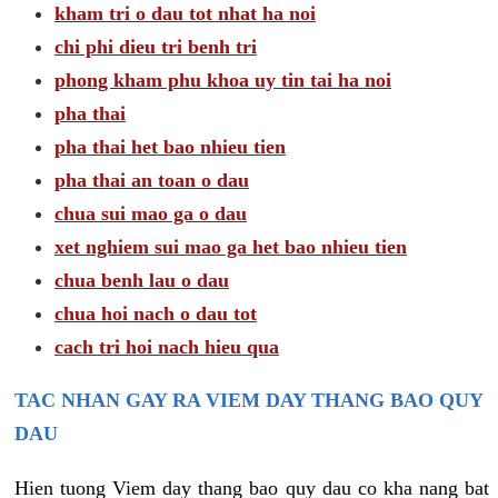
kham tri o dau tot nhat ha noi
chi phi dieu tri benh tri
phong kham phu khoa uy tin tai ha noi
pha thai
pha thai het bao nhieu tien
pha thai an toan o dau
chua sui mao ga o dau
xet nghiem sui mao ga het bao nhieu tien
chua benh lau o dau
chua hoi nach o dau tot
cach tri hoi nach hieu qua
TAC NHAN GAY RA VIEM DAY THANG BAO QUY
DAU
Hien tuong Viem day thang bao quy dau co kha nang bat