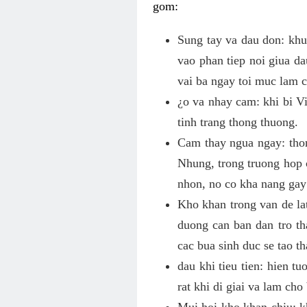
gom:
Sung tay va dau don: khu 
vao phan tiep noi giua da
vai ba ngay toi muc lam 
¿o va nhay cam: khi bi 
tinh trang thong thuong.
Cam thay ngua ngay: thon
Nhung, trong truong hop c
nhon, no co kha nang gay 
Kho khan trong van de la
duong can ban dan tro t
cac bua sinh duc se tao t
dau khi tieu tien: hien t
rat khi di giai va lam cho
Mui hoi kho khan chiu: k