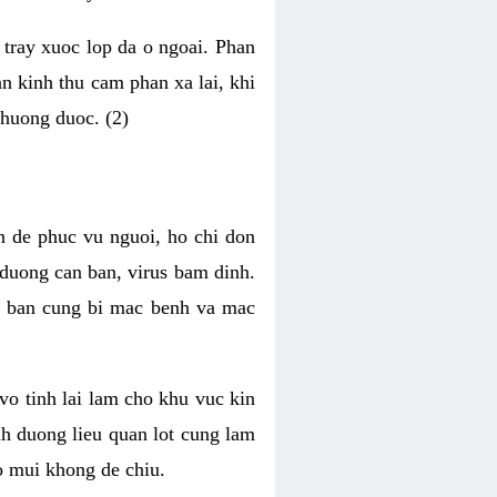
 tray xuoc lop da o ngoai. Phan
n kinh thu cam phan xa lai, khi
thuong duoc. (2)
an de phuc vu nguoi, ho chi don
 duong can ban, virus bam dinh.
ua ban cung bi mac benh va mac
vo tinh lai lam cho khu vuc kin
h duong lieu quan lot cung lam
o mui khong de chiu.