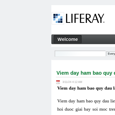
Skip to Content
Welcome
Viem day ham bao quy dau la
Navigation
Viem day ham bao quy d
3/11/24 4:12 AM
Viem day ham bao quy dau la
Viem day ham bao quy dau lie
hoi duoc giai bay soi moc tr