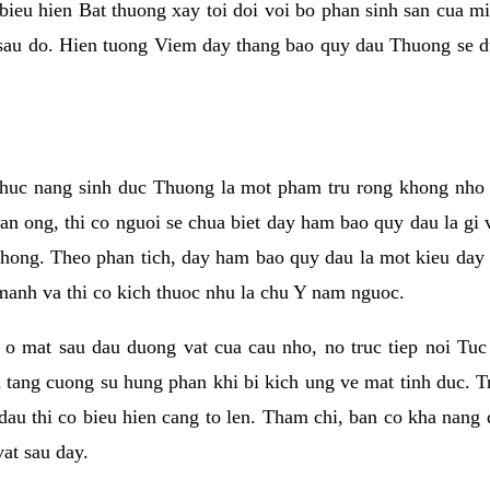
 bieu hien Bat thuong xay toi doi voi bo phan sinh san cua m
 sau do. Hien tuong Viem day thang bao quy dau Thuong se 
chuc nang sinh duc Thuong la mot pham tru rong khong nho
n ong, thi co nguoi se chua biet day ham bao quy dau la gi
 khong. Theo phan tich, day ham bao quy dau la mot kieu da
manh va thi co kich thuoc nhu la chu Y nam nguoc.
 mat sau dau duong vat cua cau nho, no truc tiep noi Tuc 
tang cuong su hung phan khi bi kich ung ve mat tinh duc. Tr
dau thi co bieu hien cang to len. Tham chi, ban co kha nang
at sau day.