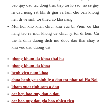
bao quy dau tac dong truc tiep toi lo sao, no se gay
ra dau nong rat khi di giai va lam cho ban khong
nen di ve sinh toi thieu co kha nang.
Mui hoi kho khan chiu: khu vuc bi Viem co kha
nang tao ra mui khong de chiu, ¿i toi di kem Cu
the la dinh duong dich mu duoc dao thai chay o
khu vuc dau duong vat.
phong kham da khoa thai ha
phong kham da khoa
benh vien nam khoa
chua benh yeu sinh ly o dau tot nhat tai Ha Noi
kham xuat tinh som o dau
cat hep bao quy dau o dau
cat bao quy dau gia bao nhieu tien