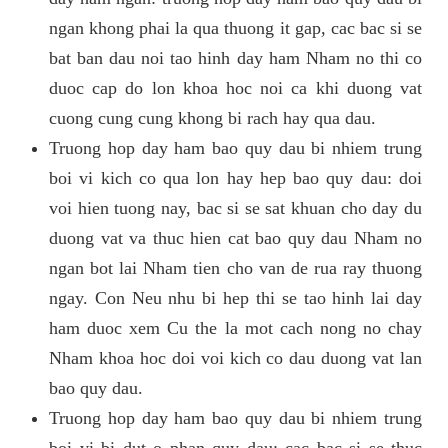
ngan khong phai la qua thuong it gap, cac bac si se
bat ban dau noi tao hinh day ham Nham no thi co
duoc cap do lon khoa hoc noi ca khi duong vat
cuong cung cung khong bi rach hay qua dau.
Truong hop day ham bao quy dau bi nhiem trung
boi vi kich co qua lon hay hep bao quy dau: doi
voi hien tuong nay, bac si se sat khuan cho day du
duong vat va thuc hien cat bao quy dau Nham no
ngan bot lai Nham tien cho van de rua ray thuong
ngay. Con Neu nhu bi hep thi se tao hinh lai day
ham duoc xem Cu the la mot cach nong no chay
Nham khoa hoc doi voi kich co dau duong vat lan
bao quy dau.
Truong hop day ham bao quy dau bi nhiem trung
boi vi bi dut o phan quy dau: cac bac si se thuc