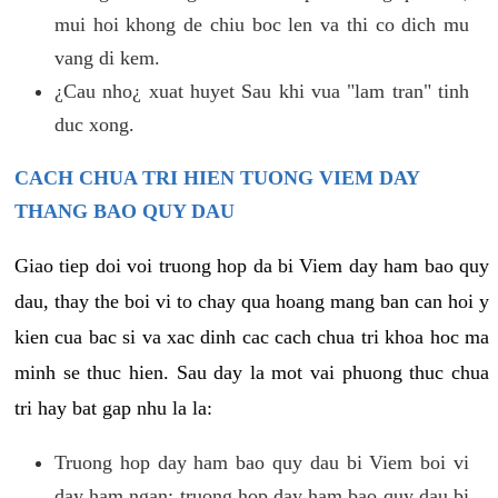
mui hoi khong de chiu boc len va thi co dich mu
vang di kem.
¿Cau nho¿ xuat huyet Sau khi vua "lam tran" tinh
duc xong.
CACH CHUA TRI HIEN TUONG VIEM DAY
THANG BAO QUY DAU
Giao tiep doi voi truong hop da bi Viem day ham bao quy
dau, thay the boi vi to chay qua hoang mang ban can hoi y
kien cua bac si va xac dinh cac cach chua tri khoa hoc ma
minh se thuc hien. Sau day la mot vai phuong thuc chua
tri hay bat gap nhu la la:
Truong hop day ham bao quy dau bi Viem boi vi
day ham ngan: truong hop day ham bao quy dau bi