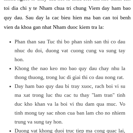
toi dia chi y te Nham chua tri chung Viem day ham bao
quy dau. Sau day la cac bieu hien ma ban can toi benh
vien da khoa gan nhat Nham duoc kiem tra la:
Phan than sau Tuc thi bo phan sinh san thi co dau
nhuc du doi, duong vat cuong cung va sung tay
hon.
Khong the nao keo mo bao quy dau chay nhu la
thong thuong, trong luc di giai thi co dau nong rat.
Day ham bao quy dau bi tray xuoc, rach boi vi su
ma xat trong luc thu cac tu thay "lam tran" tinh
duc kho khan va la boi vi thu dam qua muc. Vo
tinh mong tay sac nhon cua ban lam cho no nhiem
trung va sung tay hon.
Duong vat khong duoi truc tiep ma cong quac lai,