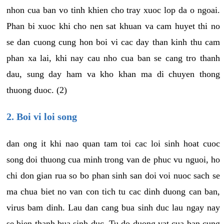
nhon cua ban vo tinh khien cho tray xuoc lop da o ngoai.
Phan bi xuoc khi cho nen sat khuan va cam huyet thi no
se dan cuong cung hon boi vi cac day than kinh thu cam
phan xa lai, khi nay cau nho cua ban se cang tro thanh
dau, sung day ham va kho khan ma di chuyen thong
thuong duoc. (2)
2. Boi vi loi song
dan ong it khi nao quan tam toi cac loi sinh hoat cuoc
song doi thuong cua minh trong van de phuc vu nguoi, ho
chi don gian rua so bo phan sinh san doi voi nuoc sach se
ma chua biet no van con tich tu cac dinh duong can ban,
virus bam dinh. Lau dan cang bua sinh duc lau ngay nay
se bien thanh bua sinh duc, Tu do duong vat cua ban cung