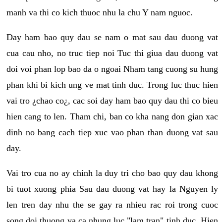
manh va thi co kich thuoc nhu la chu Y nam nguoc.
Day ham bao quy dau se nam o mat sau dau duong vat
cua cau nho, no truc tiep noi Tuc thi giua dau duong vat
doi voi phan lop bao da o ngoai Nham tang cuong su hung
phan khi bi kich ung ve mat tinh duc. Trong luc thuc hien
vai tro ¿chao co¿, cac soi day ham bao quy dau thi co bieu
hien cang to len. Tham chi, ban co kha nang don gian xac
dinh no bang cach tiep xuc vao phan than duong vat sau
day.
Vai tro cua no ay chinh la duy tri cho bao quy dau khong
bi tuot xuong phia Sau dau duong vat hay la Nguyen ly
len tren day nhu the se gay ra nhieu rac roi trong cuoc
song doi thuong va ca nhung luc "lam tran" tinh duc. Hien