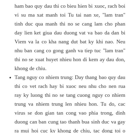
ham bao quy dau thi co bieu hien bi xuoc, rach boi
vi su ma xat manh toi Tu tai nan xe, "lam tran"
tinh duc qua manh thi no se cang lam cho phan
day lien ket giua dau duong vat va bao da dan bi
Viem va la co kha nang dut bat ky khi nao. Neu
nhu ban cang co gong ganh va tiep tuc "lam tran"
thi no se xuat huyet nhieu hon di kem ay dau don,
khong de chiu.
Tang nguy co nhiem trung: Day thang bao quy dau
thi co vet rach hay bi xuoc neu nhu cho nen rua
ray ky luong thi no se tang cuong nguy co nhiem
trung va nhiem trung len nhieu hon. Tu do, cac
virus se don gian tan cong vao phia trong, dinh
duong can ban cung tao thanh bua sinh duc va gay
ra mui hoi cuc ky khong de chiu, tac dong toi o