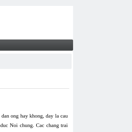
 dan ong hay khong, day la cau
 duc Noi chung. Cac chang trai