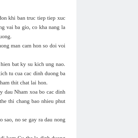
on khi ban truc tiep tiep xuc
ng vai ba gio, co kha nang la
uong.
uong man cam hon so doi voi
ien bat ky su kich ung nao.
tich tu cua cac dinh duong ba
am thit chat lai hon.
quy dau Nham xoa bo cac dinh
he thi chang bao nhieu phut
lo sao, no se gay ra dau nong
 di kem Cu the la dinh duong