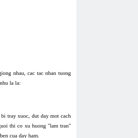
iong nhau, cac tac nhan tuong
nhu la la:
bi tray xuoc, dut day mot cach
uoi thi co xu huong "lam tran"
 ben cua day ham.