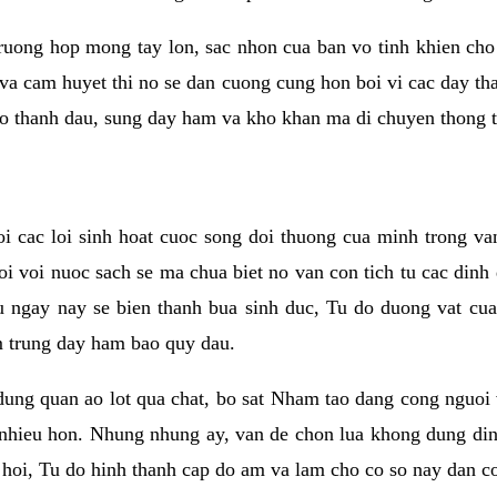
ruong hop mong tay lon, sac nhon cua ban vo tinh khien cho
va cam huyet thi no se dan cuong cung hon boi vi cac day tha
ro thanh dau, sung day ham va kho khan ma di chuyen thong 
oi cac loi sinh hoat cuoc song doi thuong cua minh trong v
oi voi nuoc sach se ma chua biet no van con tich tu cac dinh
u ngay nay se bien thanh bua sinh duc, Tu do duong vat c
 trung day ham bao quy dau.
 dung quan ao lot qua chat, bo sat Nham tao dang cong nguoi 
 nhieu hon. Nhung nhung ay, van de chon lua khong dung din
hoi, Tu do hinh thanh cap do am va lam cho co so nay dan c