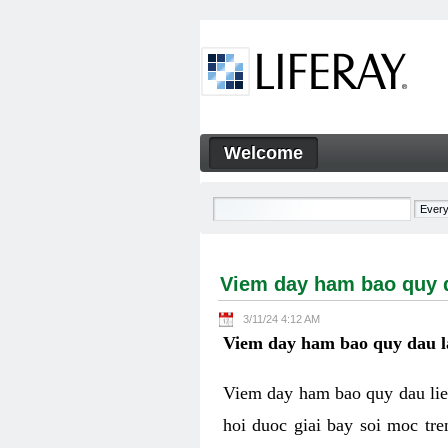
Skip to Content
Welcome
Viem day ham bao quy dau la
Navigation
Viem day ham bao quy d
3/11/24 4:12 AM
Viem day ham bao quy dau la
Viem day ham bao quy dau lie
hoi duoc giai bay soi moc tr