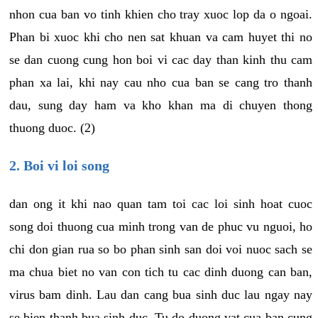
nhon cua ban vo tinh khien cho tray xuoc lop da o ngoai.
Phan bi xuoc khi cho nen sat khuan va cam huyet thi no
se dan cuong cung hon boi vi cac day than kinh thu cam
phan xa lai, khi nay cau nho cua ban se cang tro thanh
dau, sung day ham va kho khan ma di chuyen thong
thuong duoc. (2)
2. Boi vi loi song
dan ong it khi nao quan tam toi cac loi sinh hoat cuoc
song doi thuong cua minh trong van de phuc vu nguoi, ho
chi don gian rua so bo phan sinh san doi voi nuoc sach se
ma chua biet no van con tich tu cac dinh duong can ban,
virus bam dinh. Lau dan cang bua sinh duc lau ngay nay
se bien thanh bua sinh duc, Tu do duong vat cua ban cung