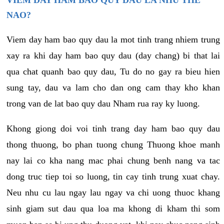
NAO?
Viem day ham bao quy dau la mot tinh trang nhiem trung
xay ra khi day ham bao quy dau (day chang) bi that lai
qua chat quanh bao quy dau, Tu do no gay ra bieu hien
sung tay, dau va lam cho dan ong cam thay kho khan
trong van de lat bao quy dau Nham rua ray ky luong.
Khong giong doi voi tinh trang day ham bao quy dau
thong thuong, bo phan tuong chung Thuong khoe manh
nay lai co kha nang mac phai chung benh nang va tac
dong truc tiep toi so luong, tin cay tinh trung xuat chay.
Neu nhu cu lau ngay lau ngay va chi uong thuoc khang
sinh giam sut dau qua loa ma khong di kham thi som