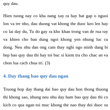
quy dau.
Hien tuong nay co kha nang xay ra hay bat gap o nguoi
lon va tre nho, dau duong vat khong the duoc keo len hay
co lai day du, Tu do gay ra kho khan trong van de rua ray
va khien cho ban dung ngoi khong yen nhung luc cu
dong. Neu nhu dan ong cam thay nghi ngo minh dang bi
hep bao quy dau thi hay toi bac si kiem tra cho chac an va
chon lua cach chua tri. (3)
4. Day thang bao quy dau ngan
Truong hop day thang dai bao quy dau hon thong thuong
thi khong sao, nhung neu nhu day ham bao quy dau thi co
kich co qua ngan toi muc khong the nao thay doi duoc su