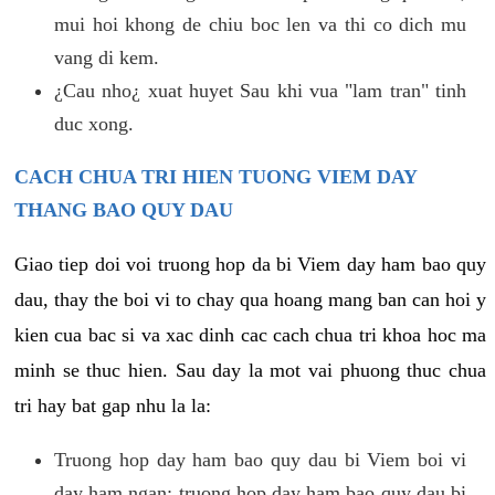
mui hoi khong de chiu boc len va thi co dich mu
vang di kem.
¿Cau nho¿ xuat huyet Sau khi vua "lam tran" tinh
duc xong.
CACH CHUA TRI HIEN TUONG VIEM DAY
THANG BAO QUY DAU
Giao tiep doi voi truong hop da bi Viem day ham bao quy
dau, thay the boi vi to chay qua hoang mang ban can hoi y
kien cua bac si va xac dinh cac cach chua tri khoa hoc ma
minh se thuc hien. Sau day la mot vai phuong thuc chua
tri hay bat gap nhu la la:
Truong hop day ham bao quy dau bi Viem boi vi
day ham ngan: truong hop day ham bao quy dau bi