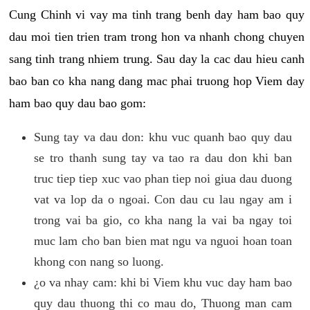
Cung Chinh vi vay ma tinh trang benh day ham bao quy
dau moi tien trien tram trong hon va nhanh chong chuyen
sang tinh trang nhiem trung. Sau day la cac dau hieu canh
bao ban co kha nang dang mac phai truong hop Viem day
ham bao quy dau bao gom:
Sung tay va dau don: khu vuc quanh bao quy dau
se tro thanh sung tay va tao ra dau don khi ban
truc tiep tiep xuc vao phan tiep noi giua dau duong
vat va lop da o ngoai. Con dau cu lau ngay am i
trong vai ba gio, co kha nang la vai ba ngay toi
muc lam cho ban bien mat ngu va nguoi hoan toan
khong con nang so luong.
¿o va nhay cam: khi bi Viem khu vuc day ham bao
quy dau thuong thi co mau do, Thuong man cam