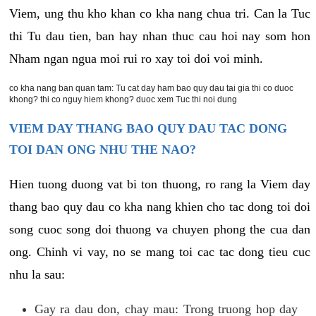
Viem, ung thu kho khan co kha nang chua tri. Can la Tuc
thi Tu dau tien, ban hay nhan thuc cau hoi nay som hon
Nham ngan ngua moi rui ro xay toi doi voi minh.
co kha nang ban quan tam: Tu cat day ham bao quy dau tai gia thi co duoc
khong? thi co nguy hiem khong? duoc xem Tuc thi noi dung
VIEM DAY THANG BAO QUY DAU TAC DONG
TOI DAN ONG NHU THE NAO?
Hien tuong duong vat bi ton thuong, ro rang la Viem day
thang bao quy dau co kha nang khien cho tac dong toi doi
song cuoc song doi thuong va chuyen phong the cua dan
ong. Chinh vi vay, no se mang toi cac tac dong tieu cuc
nhu la sau:
Gay ra dau don, chay mau: Trong truong hop day