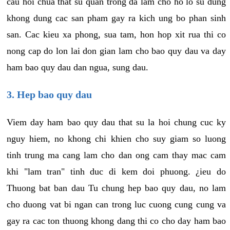
cau hoi chua that su quan trong da lam cho ho lo su dung
khong dung cac san pham gay ra kich ung bo phan sinh
san. Cac kieu xa phong, sua tam, hon hop xit rua thi co
nong cap do lon lai don gian lam cho bao quy dau va day
ham bao quy dau dan ngua, sung dau.
3. Hep bao quy dau
Viem day ham bao quy dau that su la hoi chung cuc ky
nguy hiem, no khong chi khien cho suy giam so luong
tinh trung ma cang lam cho dan ong cam thay mac cam
khi "lam tran" tinh duc di kem doi phuong. ¿ieu do
Thuong bat ban dau Tu chung hep bao quy dau, no lam
cho duong vat bi ngan can trong luc cuong cung cung va
gay ra cac ton thuong khong dang thi co cho day ham bao