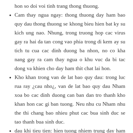
hon so doi voi tinh trang thong thuong.
Cam thay ngua ngay: thong thuong day ham bao
quy dau thong thuong se khong bieu hien bat ky su
kich ung nao. Nhung, trong truong hop cac virus
gay ra hai da tan cong vao phia trong di kem ay su
tich tu cua cac dinh duong ba nhon, no co kha
nang gay ra cam thay ngua o khu vuc da bi tac
dong va khien cho day ham thit chat lai hon.
Kho khan trong van de lat bao quy dau: trong luc
rua ray ¿cau nho¿, van de lat bao quy dau Nham
xoa bo cac dinh duong can ban dan tro thanh kho
khan hon cac gi ban tuong. Neu nhu cu Nham nhu
the thi chang bao nhieu phut cac bua sinh duc se
tao thanh bua sinh duc.
dau khi tieu tien: hien tuong nhiem trung day ham