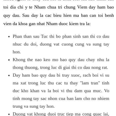
toi dia chi y te Nham chua tri chung Viem day ham bao
quy dau. Sau day la cac bieu hien ma ban can toi benh
vien da khoa gan nhat Nham duoc kiem tra la:
Phan than sau Tuc thi bo phan sinh san thi co dau
nhuc du doi, duong vat cuong cung va sung tay
hon.
Khong the nao keo mo bao quy dau chay nhu la
thong thuong, trong luc di giai thi co dau nong rat.
Day ham bao quy dau bi tray xuoc, rach boi vi su
ma xat trong luc thu cac tu thay "lam tran" tinh
duc kho khan va la boi vi thu dam qua muc. Vo
tinh mong tay sac nhon cua ban lam cho no nhiem
trung va sung tay hon.
Duong vat khong duoi truc tiep ma cong quac lai,