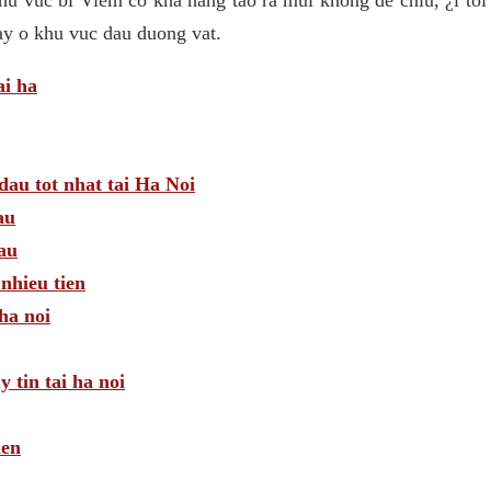
ay o khu vuc dau duong vat.
i ha
dau tot nhat tai Ha Noi
au
au
nhieu tien
ha noi
tin tai ha noi
ien