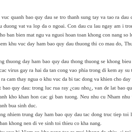
vuc quanh bao quy dau se tro thanh sung tay va tao ra dau d
u duong vat va lop da o ngoai. Con dau cu lau ngay am i tro
cho ban bien mat ngu va nguoi hoan toan khong con nang so l
Viem khu vuc day ham bao quy dau thuong thi co mau do, Th
g thuong day ham bao quy dau thong thuong se khong bieu h
ac virus gay ra hai da tan cong vao phia trong di kem ay su 
ra cam thay ngua o khu vuc da bi tac dong va khien cho day h
t bao quy dau: trong luc rua ray ¿cau nho¿, van de lat bao 
hanh kho khan hon cac gi ban tuong. Neu nhu cu Nham nhu t
hanh bua sinh duc.
uong nhiem trung day ham bao quy dau tac dong truc tiep toi 
 ban khong nen di ve sinh toi thieu co kha nang.
hu vuc bi Viem co kha nang tao ra mui khong de chiu, ¿i toi