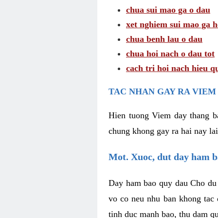
chua sui mao ga o dau
xet nghiem sui mao ga h
chua benh lau o dau
chua hoi nach o dau tot
cach tri hoi nach hieu q
TAC NHAN GAY RA VIEM
Hien tuong Viem day thang b
chung khong gay ra hai nay lai
Mot. Xuoc, dut day ham b
Day ham bao quy dau Cho du t
vo co neu nhu ban khong tac 
tinh duc manh bao, thu dam qu