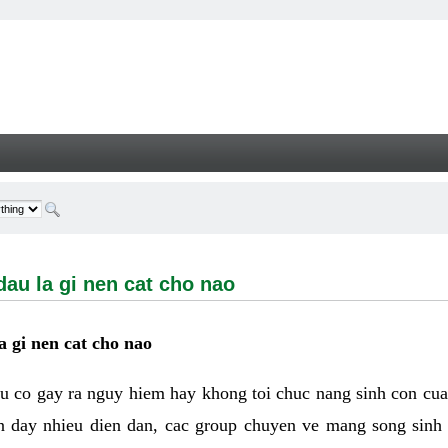
 gi nen cat cho nao - Welcome
au la gi nen cat cho nao
 gi nen cat cho nao
u co gay ra nguy hiem hay khong toi chuc nang sinh con cua
en day nhieu dien dan, cac group chuyen ve mang song sinh