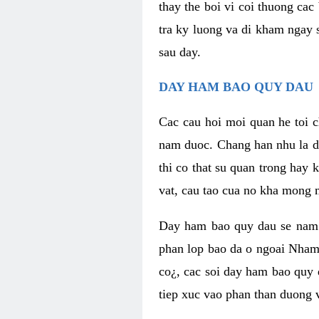
thay the boi vi coi thuong cac
tra ky luong va di kham ngay
sau day.
DAY HAM BAO QUY DAU
Cac cau hoi moi quan he toi 
nam duoc. Chang han nhu la da
thi co that su quan trong hay
vat, cau tao cua no kha mong 
Day ham bao quy dau se nam o
phan lop bao da o ngoai Nham 
co¿, cac soi day ham bao quy 
tiep xuc vao phan than duong v