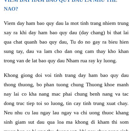
NAO?
Viem day ham bao quy dau la mot tinh trang nhiem trung
xay ra khi day ham bao quy dau (day chang) bi that lai
qua chat quanh bao quy dau, Tu do no gay ra bieu hien
sung tay, dau va lam cho dan ong cam thay kho khan
trong van de lat bao quy dau Nham rua ray ky luong.
Khong giong doi voi tinh trang day ham bao quy dau
thong thuong, bo phan tuong chung Thuong khoe manh
nay lai co kha nang mac phai chung benh nang va tac
dong truc tiep toi so luong, tin cay tinh trung xuat chay.
Neu nhu cu lau ngay lau ngay va chi uong thuoc khang
sinh giam sut dau qua loa ma khong di kham thi som