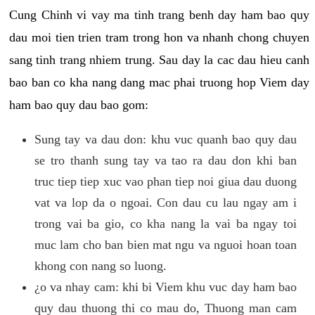
Cung Chinh vi vay ma tinh trang benh day ham bao quy
dau moi tien trien tram trong hon va nhanh chong chuyen
sang tinh trang nhiem trung. Sau day la cac dau hieu canh
bao ban co kha nang dang mac phai truong hop Viem day
ham bao quy dau bao gom:
Sung tay va dau don: khu vuc quanh bao quy dau
se tro thanh sung tay va tao ra dau don khi ban
truc tiep tiep xuc vao phan tiep noi giua dau duong
vat va lop da o ngoai. Con dau cu lau ngay am i
trong vai ba gio, co kha nang la vai ba ngay toi
muc lam cho ban bien mat ngu va nguoi hoan toan
khong con nang so luong.
¿o va nhay cam: khi bi Viem khu vuc day ham bao
quy dau thuong thi co mau do, Thuong man cam