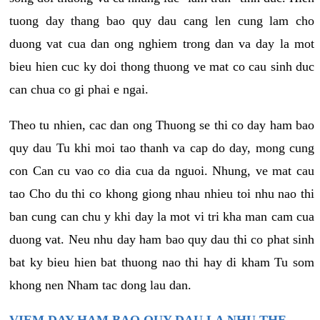
tuong day thang bao quy dau cang len cung lam cho
duong vat cua dan ong nghiem trong dan va day la mot
bieu hien cuc ky doi thong thuong ve mat co cau sinh duc
can chua co gi phai e ngai.
Theo tu nhien, cac dan ong Thuong se thi co day ham bao
quy dau Tu khi moi tao thanh va cap do day, mong cung
con Can cu vao co dia cua da nguoi. Nhung, ve mat cau
tao Cho du thi co khong giong nhau nhieu toi nhu nao thi
ban cung can chu y khi day la mot vi tri kha man cam cua
duong vat. Neu nhu day ham bao quy dau thi co phat sinh
bat ky bieu hien bat thuong nao thi hay di kham Tu som
khong nen Nham tac dong lau dan.
VIEM DAY HAM BAO QUY DAU LA NHU THE