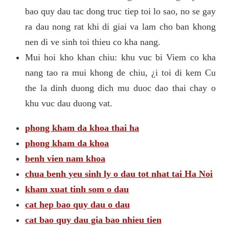
bao quy dau tac dong truc tiep toi lo sao, no se gay
ra dau nong rat khi di giai va lam cho ban khong
nen di ve sinh toi thieu co kha nang.
Mui hoi kho khan chiu: khu vuc bi Viem co kha
nang tao ra mui khong de chiu, ¿i toi di kem Cu
the la dinh duong dich mu duoc dao thai chay o
khu vuc dau duong vat.
phong kham da khoa thai ha
phong kham da khoa
benh vien nam khoa
chua benh yeu sinh ly o dau tot nhat tai Ha Noi
kham xuat tinh som o dau
cat hep bao quy dau o dau
cat bao quy dau gia bao nhieu tien