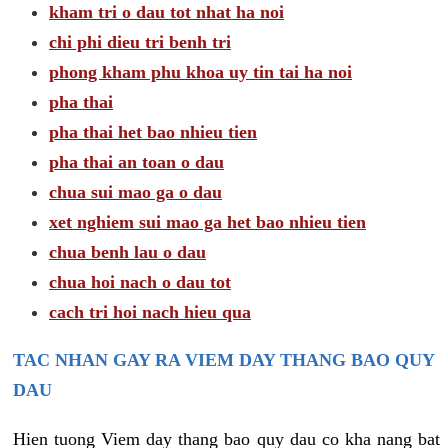
kham tri o dau tot nhat ha noi
chi phi dieu tri benh tri
phong kham phu khoa uy tin tai ha noi
pha thai
pha thai het bao nhieu tien
pha thai an toan o dau
chua sui mao ga o dau
xet nghiem sui mao ga het bao nhieu tien
chua benh lau o dau
chua hoi nach o dau tot
cach tri hoi nach hieu qua
TAC NHAN GAY RA VIEM DAY THANG BAO QUY
DAU
Hien tuong Viem day thang bao quy dau co kha nang bat