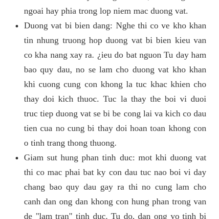
ngoai hay phia trong lop niem mac duong vat.
Duong vat bi bien dang: Nghe thi co ve kho khan
tin nhung truong hop duong vat bi bien kieu van
co kha nang xay ra. ¿ieu do bat nguon Tu day ham
bao quy dau, no se lam cho duong vat kho khan
khi cuong cung con khong la tuc khac khien cho
thay doi kich thuoc. Tuc la thay the boi vi duoi
truc tiep duong vat se bi be cong lai va kich co dau
tien cua no cung bi thay doi hoan toan khong con
o tinh trang thong thuong.
Giam sut hung phan tinh duc: mot khi duong vat
thi co mac phai bat ky con dau tuc nao boi vi day
chang bao quy dau gay ra thi no cung lam cho
canh dan ong dan khong con hung phan trong van
de "lam tran" tinh duc. Tu do, dan ong vo tinh bi