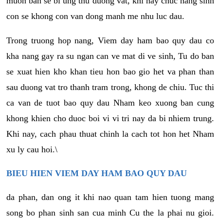
muon ban se bi ung thu duong vat, khi nay chuc nang sinh
con se khong con van dong manh me nhu luc dau.
Trong truong hop nang, Viem day ham bao quy dau co
kha nang gay ra su ngan can ve mat di ve sinh, Tu do ban
se xuat hien kho khan tieu hon bao gio het va phan than
sau duong vat tro thanh tram trong, khong de chiu. Tuc thi
ca van de tuot bao quy dau Nham keo xuong ban cung
khong khien cho duoc boi vi vi tri nay da bi nhiem trung.
Khi nay, cach phau thuat chinh la cach tot hon het Nham
xu ly cau hoi.\
BIEU HIEN VIEM DAY HAM BAO QUY DAU
da phan, dan ong it khi nao quan tam hien tuong mang
song bo phan sinh san cua minh Cu the la phai nu gioi.