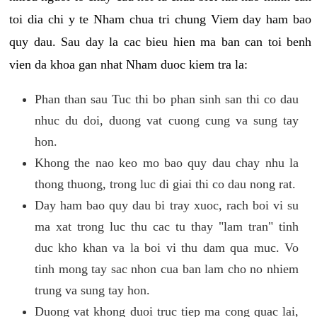
toi dia chi y te Nham chua tri chung Viem day ham bao
quy dau. Sau day la cac bieu hien ma ban can toi benh
vien da khoa gan nhat Nham duoc kiem tra la:
Phan than sau Tuc thi bo phan sinh san thi co dau
nhuc du doi, duong vat cuong cung va sung tay
hon.
Khong the nao keo mo bao quy dau chay nhu la
thong thuong, trong luc di giai thi co dau nong rat.
Day ham bao quy dau bi tray xuoc, rach boi vi su
ma xat trong luc thu cac tu thay "lam tran" tinh
duc kho khan va la boi vi thu dam qua muc. Vo
tinh mong tay sac nhon cua ban lam cho no nhiem
trung va sung tay hon.
Duong vat khong duoi truc tiep ma cong quac lai,