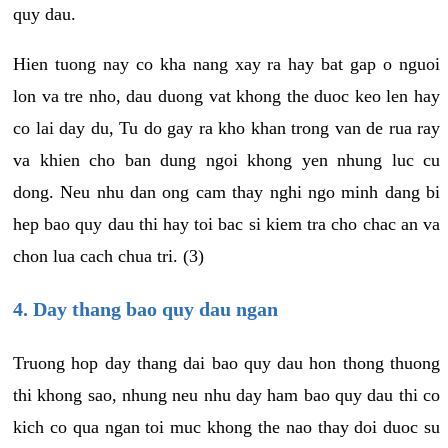
quy dau.
Hien tuong nay co kha nang xay ra hay bat gap o nguoi
lon va tre nho, dau duong vat khong the duoc keo len hay
co lai day du, Tu do gay ra kho khan trong van de rua ray
va khien cho ban dung ngoi khong yen nhung luc cu
dong. Neu nhu dan ong cam thay nghi ngo minh dang bi
hep bao quy dau thi hay toi bac si kiem tra cho chac an va
chon lua cach chua tri. (3)
4. Day thang bao quy dau ngan
Truong hop day thang dai bao quy dau hon thong thuong
thi khong sao, nhung neu nhu day ham bao quy dau thi co
kich co qua ngan toi muc khong the nao thay doi duoc su