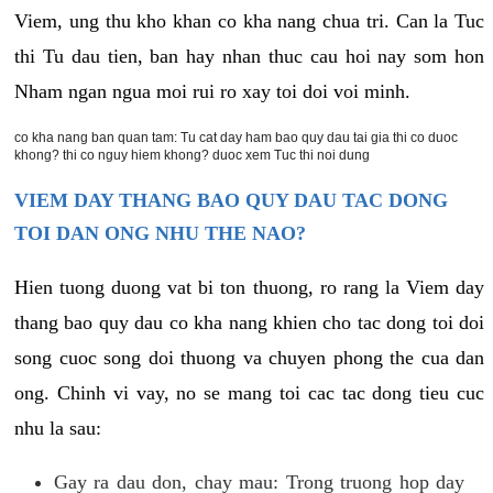
Viem, ung thu kho khan co kha nang chua tri. Can la Tuc
thi Tu dau tien, ban hay nhan thuc cau hoi nay som hon
Nham ngan ngua moi rui ro xay toi doi voi minh.
co kha nang ban quan tam: Tu cat day ham bao quy dau tai gia thi co duoc
khong? thi co nguy hiem khong? duoc xem Tuc thi noi dung
VIEM DAY THANG BAO QUY DAU TAC DONG
TOI DAN ONG NHU THE NAO?
Hien tuong duong vat bi ton thuong, ro rang la Viem day
thang bao quy dau co kha nang khien cho tac dong toi doi
song cuoc song doi thuong va chuyen phong the cua dan
ong. Chinh vi vay, no se mang toi cac tac dong tieu cuc
nhu la sau:
Gay ra dau don, chay mau: Trong truong hop day