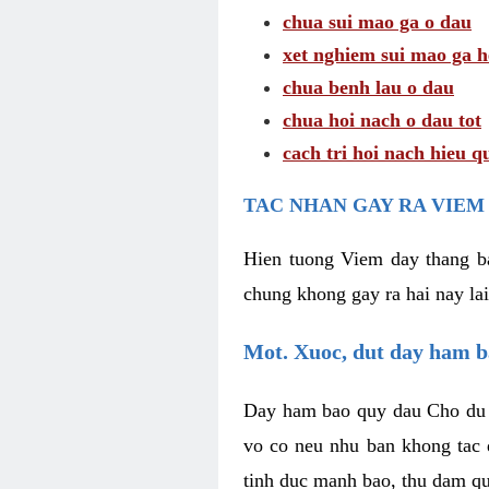
chua sui mao ga o dau
xet nghiem sui mao ga h
chua benh lau o dau
chua hoi nach o dau tot
cach tri hoi nach hieu q
TAC NHAN GAY RA VIEM
Hien tuong Viem day thang b
chung khong gay ra hai nay lai
Mot. Xuoc, dut day ham b
Day ham bao quy dau Cho du t
vo co neu nhu ban khong tac 
tinh duc manh bao, thu dam qu