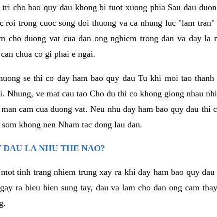
y tri cho bao quy dau khong bi tuot xuong phia Sau dau duon
ac roi trong cuoc song doi thuong va ca nhung luc "lam tran"
m cho duong vat cua dan ong nghiem trong dan va day la m
can chua co gi phai e ngai.
huong se thi co day ham bao quy dau Tu khi moi tao thanh
i. Nhung, ve mat cau tao Cho du thi co khong giong nhau nhi
ha man cam cua duong vat. Neu nhu day ham bao quy dau thi co
u som khong nen Nham tac dong lau dan.
 DAU LA NHU THE NAO?
ot tinh trang nhiem trung xay ra khi day ham bao quy dau (
gay ra bieu hien sung tay, dau va lam cho dan ong cam thay
g.