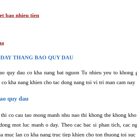
et bao nhieu tien
ua
 DAY THANG BAO QUY DAU
ao quy dau co kha nang bat nguon Tu nhieu yeu to khong g
 co kha nang khien cho tac dong nang toi vi tri man cam nay 
ao quy dau
hi co cau tao mong manh nhu nao thi khong the khong kho 
dong mot luc manh o day. Theo cac bac si phan tich, cac ng
a muc lan co kha nang truc tiep khien cho ton thuong toi suc