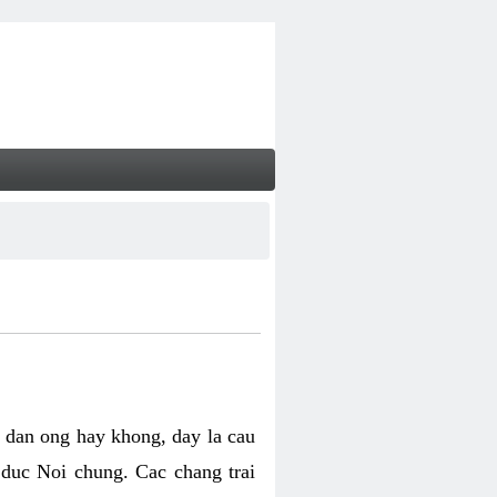
 dan ong hay khong, day la cau
 duc Noi chung. Cac chang trai