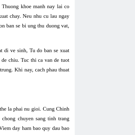
g Thuong khoe manh nay lai co
 xuat chay. Neu nhu cu lau ngay
n ban se bi ung thu duong vat,
 di ve sinh, Tu do ban se xuat
de chiu. Tuc thi ca van de tuot
trung. Khi nay, cach phau thuat
the la phai nu gioi. Cung Chinh
 chong chuyen sang tinh trang
p Viem day ham bao quy dau bao