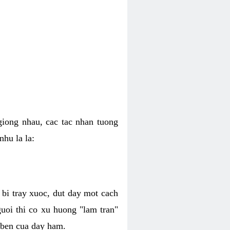
iong nhau, cac tac nhan tuong
nhu la la:
bi tray xuoc, dut day mot cach
uoi thi co xu huong "lam tran"
 ben cua day ham.