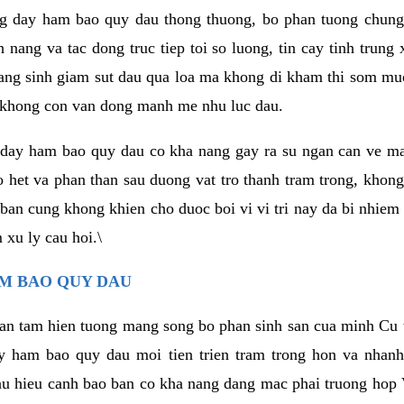
ang day ham bao quy dau thong thuong, bo phan tuong chun
nang va tac dong truc tiep toi so luong, tin cay tinh trung
ang sinh giam sut dau qua loa ma khong di kham thi som muo
e khong con van dong manh me nhu luc dau.
day ham bao quy dau co kha nang gay ra su ngan can ve mat
 het va phan than sau duong vat tro thanh tram trong, khong 
n cung khong khien cho duoc boi vi vi tri nay da bi nhiem 
 xu ly cau hoi.\
AM BAO QUY DAU
uan tam hien tuong mang song bo phan sinh san cua minh Cu 
y ham bao quy dau moi tien trien tram trong hon va nhanh
dau hieu canh bao ban co kha nang dang mac phai truong ho