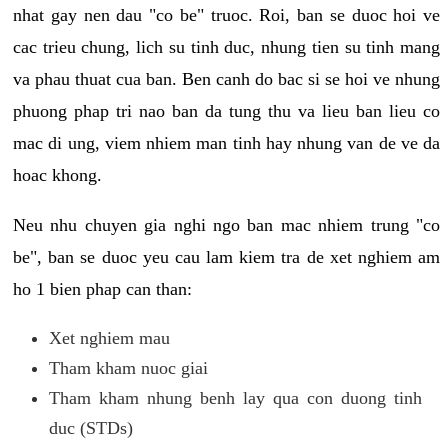
nhat gay nen dau "co be" truoc. Roi, ban se duoc hoi ve
cac trieu chung, lich su tinh duc, nhung tien su tinh mang
va phau thuat cua ban. Ben canh do bac si se hoi ve nhung
phuong phap tri nao ban da tung thu va lieu ban lieu co
mac di ung, viem nhiem man tinh hay nhung van de ve da
hoac khong.
Neu nhu chuyen gia nghi ngo ban mac nhiem trung "co
be", ban se duoc yeu cau lam kiem tra de xet nghiem am
ho 1 bien phap can than:
Xet nghiem mau
Tham kham nuoc giai
Tham kham nhung benh lay qua con duong tinh
duc (STDs)