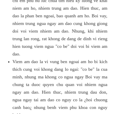
chi em phu nu luc chua tim hieu ky luong ve khai
niem am ho, nhiem trung am dao. Hien thuc, am
dao la phan ben ngoai, bao quanh am ho. Boi vay,
nhiem trung ngua ngay am dao cung khong giong
doi voi viem nhiem am dao. Nhung, khi nhiem
trung lan rong, rat khong de dang de dinh vi rieng
hien tuong viem ngua "co be" doi voi bi viem am
dao.
Viem am dao la vi vung ben ngoai am ho bi kich
thich cung voi khong dang lo ngai: "co be" la cua
minh, nhung ma khong co ngua ngay Boi vay ma
chung ta duoc quyen chu quan voi nhiem ngua
ngay am dao. Hien thuc, nhiem trung dau don,
ngua ngay tai am dao co nguy co la ¿hoi chuong
canh bao¿ nhung benh viem phu khoa con nguy