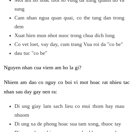
sung
Cam nhan ngua quan quai, co the tang dan trong
dem
Xuat hien mun nhot nuoc trong chua dich long
Co vet loet, vay day, cum trang Vua roi da "co be"
dau tuc "co be"
Nguyen nhan cua viem am ho la gi?
Nhiem am dao co nguy co boi vi mot hoac rat nhieu tac
nhan sau day gay nen ra:
Di ung giay lam sach lieu co mui thom hay mau
nhuom
Di ung xa de phong hoac sua tam xong, thuoc tay