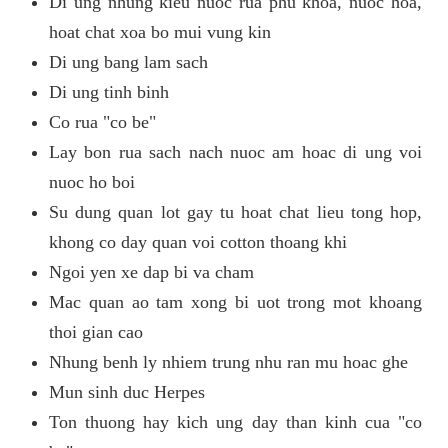
Di ung nhung kieu nuoc rua phu khoa, nuoc hoa,
hoat chat xoa bo mui vung kin
Di ung bang lam sach
Di ung tinh binh
Co rua "co be"
Lay bon rua sach nach nuoc am hoac di ung voi
nuoc ho boi
Su dung quan lot gay tu hoat chat lieu tong hop,
khong co day quan voi cotton thoang khi
Ngoi yen xe dap bi va cham
Mac quan ao tam xong bi uot trong mot khoang
thoi gian cao
Nhung benh ly nhiem trung nhu ran mu hoac ghe
Mun sinh duc Herpes
Ton thuong hay kich ung day than kinh cua "co