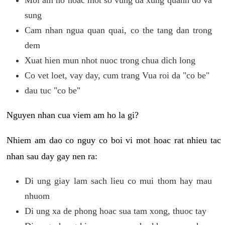
sung
Cam nhan ngua quan quai, co the tang dan trong
dem
Xuat hien mun nhot nuoc trong chua dich long
Co vet loet, vay day, cum trang Vua roi da "co be"
dau tuc "co be"
Nguyen nhan cua viem am ho la gi?
Nhiem am dao co nguy co boi vi mot hoac rat nhieu tac
nhan sau day gay nen ra:
Di ung giay lam sach lieu co mui thom hay mau
nhuom
Di ung xa de phong hoac sua tam xong, thuoc tay