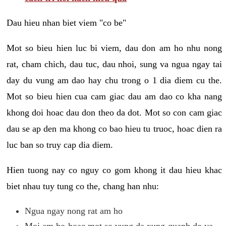
Dau hieu nhan biet viem "co be"
Mot so bieu hien luc bi viem, dau don am ho nhu nong
rat, cham chich, dau tuc, dau nhoi, sung va ngua ngay tai
day du vung am dao hay chu trong o 1 dia diem cu the.
Mot so bieu hien cua cam giac dau am dao co kha nang
khong doi hoac dau don theo da dot. Mot so con cam giac
dau se ap den ma khong co bao hieu tu truoc, hoac dien ra
luc ban so truy cap dia diem.
Hien tuong nay co nguy co gom khong it dau hieu khac
biet nhau tuy tung co the, chang han nhu:
Ngua ngay nong rat am ho
Moi am ho hoac mot so vung da xung quanh do va