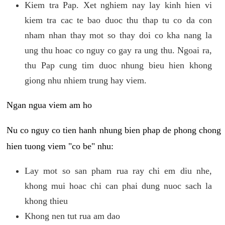
Kiem tra Pap. Xet nghiem nay lay kinh hien vi
kiem tra cac te bao duoc thu thap tu co da con
nham nhan thay mot so thay doi co kha nang la
ung thu hoac co nguy co gay ra ung thu. Ngoai ra,
thu Pap cung tim duoc nhung bieu hien khong
giong nhu nhiem trung hay viem.
Ngan ngua viem am ho
Nu co nguy co tien hanh nhung bien phap de phong chong
hien tuong viem "co be" nhu:
Lay mot so san pham rua ray chi em diu nhe,
khong mui hoac chi can phai dung nuoc sach la
khong thieu
Khong nen tut rua am dao