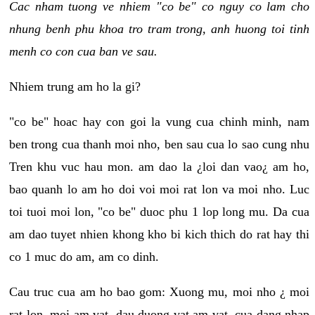
Cac nham tuong ve nhiem "co be" co nguy co lam cho
nhung benh phu khoa tro tram trong, anh huong toi tinh
menh co con cua ban ve sau.
Nhiem trung am ho la gi?
"co be" hoac hay con goi la vung cua chinh minh, nam
ben trong cua thanh moi nho, ben sau cua lo sao cung nhu
Tren khu vuc hau mon. am dao la ¿loi dan vao¿ am ho,
bao quanh lo am ho doi voi moi rat lon va moi nho. Luc
toi tuoi moi lon, "co be" duoc phu 1 lop long mu. Da cua
am dao tuyet nhien khong kho bi kich thich do rat hay thi
co 1 muc do am, am co dinh.
Cau truc cua am ho bao gom: Xuong mu, moi nho ¿ moi
rat lon, moi am vat, dau duong vat am vat, cua dang nhap