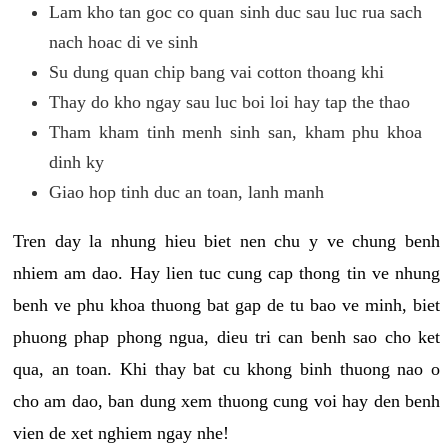
Lam kho tan goc co quan sinh duc sau luc rua sach
nach hoac di ve sinh
Su dung quan chip bang vai cotton thoang khi
Thay do kho ngay sau luc boi loi hay tap the thao
Tham kham tinh menh sinh san, kham phu khoa
dinh ky
Giao hop tinh duc an toan, lanh manh
Tren day la nhung hieu biet nen chu y ve chung benh
nhiem am dao. Hay lien tuc cung cap thong tin ve nhung
benh ve phu khoa thuong bat gap de tu bao ve minh, biet
phuong phap phong ngua, dieu tri can benh sao cho ket
qua, an toan. Khi thay bat cu khong binh thuong nao o
cho am dao, ban dung xem thuong cung voi hay den benh
vien de xet nghiem ngay nhe!