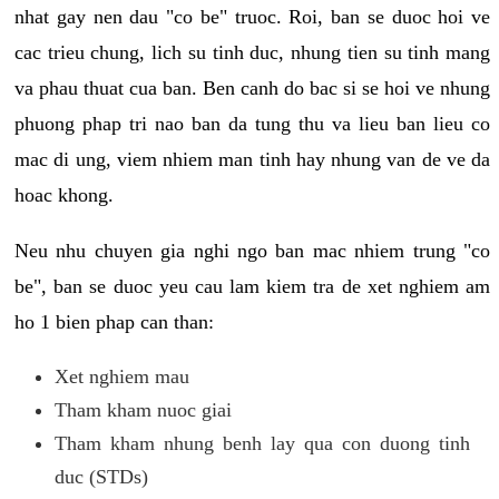
nhat gay nen dau "co be" truoc. Roi, ban se duoc hoi ve
cac trieu chung, lich su tinh duc, nhung tien su tinh mang
va phau thuat cua ban. Ben canh do bac si se hoi ve nhung
phuong phap tri nao ban da tung thu va lieu ban lieu co
mac di ung, viem nhiem man tinh hay nhung van de ve da
hoac khong.
Neu nhu chuyen gia nghi ngo ban mac nhiem trung "co
be", ban se duoc yeu cau lam kiem tra de xet nghiem am
ho 1 bien phap can than:
Xet nghiem mau
Tham kham nuoc giai
Tham kham nhung benh lay qua con duong tinh
duc (STDs)