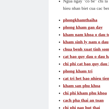
Ngua ngay "co be" chi la
hieu nhan biet cua cac be
phongkhamthaiha
phong kham gan day
kham nam khoa o dau t
kham sinh ly nam o dau
chua benh xuat tinh som
cat bao quy dau o dau h
chi phi cat bao quy dau 
phong kham tri
cat tri het bao nhieu tie
kham san phu khoa
chi phi kham phu khoa
cach pha thai an toan
chi phi nao hut thai