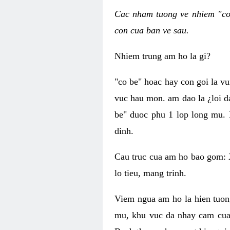
Cac nham tuong ve nhiem "co 
con cua ban ve sau.
Nhiem trung am ho la gi?
"co be" hoac hay con goi la v
vuc hau mon. am dao la ¿loi d
be" duoc phu 1 lop long mu. 
dinh.
Cau truc cua am ho bao gom: 
lo tieu, mang trinh.
Viem ngua am ho la hien tuon
mu, khu vuc da nhay cam cua