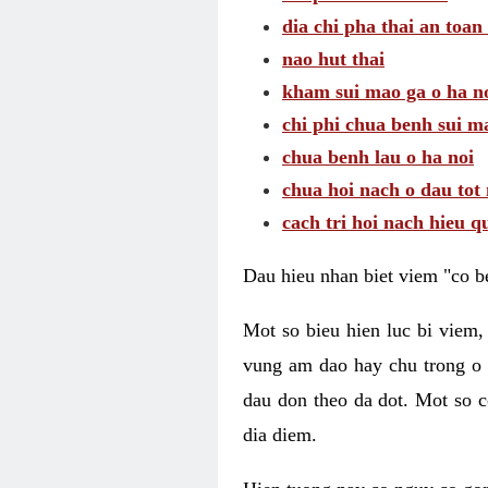
dia chi pha thai an toan
nao hut thai
kham sui mao ga o ha n
chi phi chua benh sui m
chua benh lau o ha noi
chua hoi nach o dau tot
cach tri hoi nach hieu q
Dau hieu nhan biet viem "co b
Mot so bieu hien luc bi viem,
vung am dao hay chu trong o 
dau don theo da dot. Mot so c
dia diem.