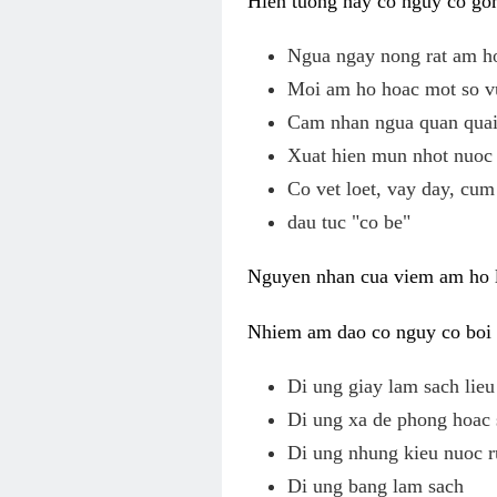
Hien tuong nay co nguy co gom
Ngua ngay nong rat am h
Moi am ho hoac mot so v
Cam nhan ngua quan quai,
Xuat hien mun nhot nuoc 
Co vet loet, vay day, cum
dau tuc "co be"
Nguyen nhan cua viem am ho l
Nhiem am dao co nguy co boi v
Di ung giay lam sach li
Di ung xa de phong hoac 
Di ung nhung kieu nuoc r
Di ung bang lam sach