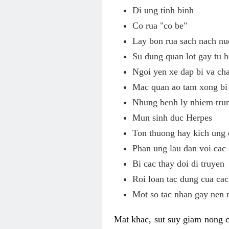
Di ung tinh binh
Co rua "co be"
Lay bon rua sach nach nu
Su dung quan lot gay tu h
Ngoi yen xe dap bi va c
Mac quan ao tam xong bi 
Nhung benh ly nhiem tru
Mun sinh duc Herpes
Ton thuong hay kich ung 
Phan ung lau dan voi cac
Bi cac thay doi di truyen
Roi loan tac dung cua cac
Mot so tac nhan gay nen 
Mat khac, sut suy giam nong c