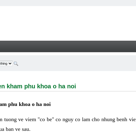
ham phu khoa o ha noi - Welcome
en kham phu khoa o ha noi
ham phu khoa o ha noi
 tuong ve viem "co be" co nguy co lam cho nhung benh vie
ua ban ve sau.