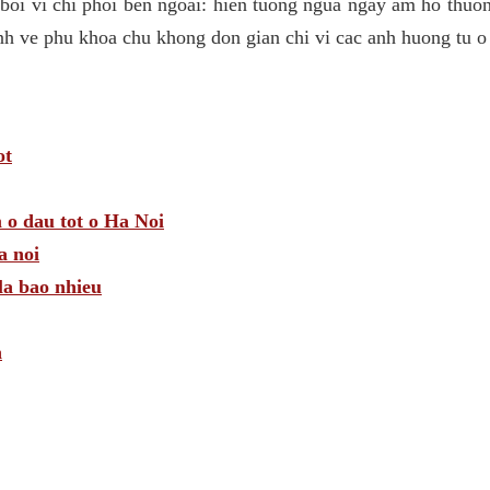
 boi vi chi phoi ben ngoai: hien tuong ngua ngay am ho thuo
nh ve phu khoa chu khong don gian chi vi cac anh huong tu o
ot
 o dau tot o Ha Noi
a noi
la bao nhieu
n