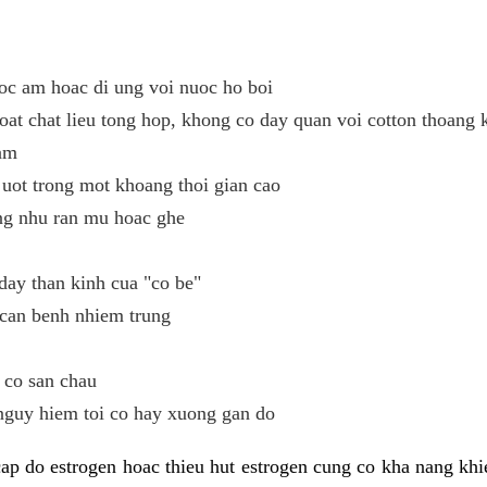
oc am hoac di ung voi nuoc ho boi
oat chat lieu tong hop, khong co day quan voi cotton thoang 
ham
uot trong mot khoang thoi gian cao
ng nhu ran mu hoac ghe
day than kinh cua "co be"
 can benh nhiem trung
 co san chau
nguy hiem toi co hay xuong gan do
ap do estrogen hoac thieu hut estrogen cung co kha nang kh