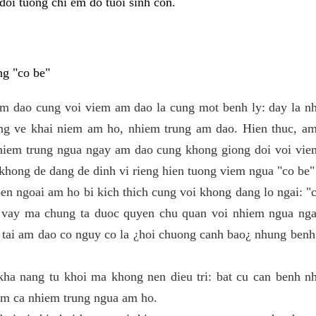
doi tuong chi em do tuoi sinh con.
ng "co be"
m dao cung voi viem am dao la cung mot benh ly: day la n
ong ve khai niem am ho, nhiem trung am dao. Hien thuc, am
hiem trung ngua ngay am dao cung khong giong doi voi vi
 khong de dang de dinh vi rieng hien tuong viem ngua "co be"
en ngoai am ho bi kich thich cung voi khong dang lo ngai: "
 vay ma chung ta duoc quyen chu quan voi nhiem ngua nga
 tai am dao co nguy co la ¿hoi chuong canh bao¿ nhung ben
kha nang tu khoi ma khong nen dieu tri: bat cu can benh n
gom ca nhiem trung ngua am ho.