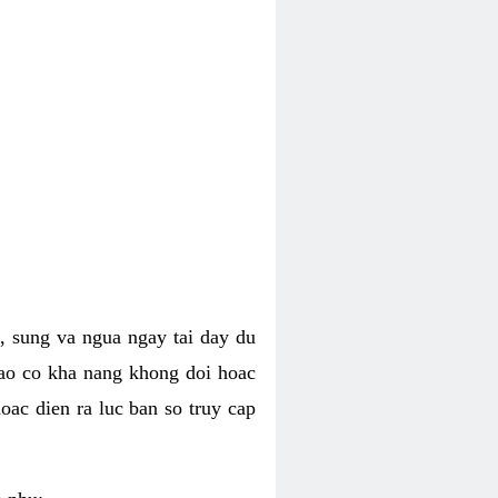
, sung va ngua ngay tai day du
dao co kha nang khong doi hoac
oac dien ra luc ban so truy cap