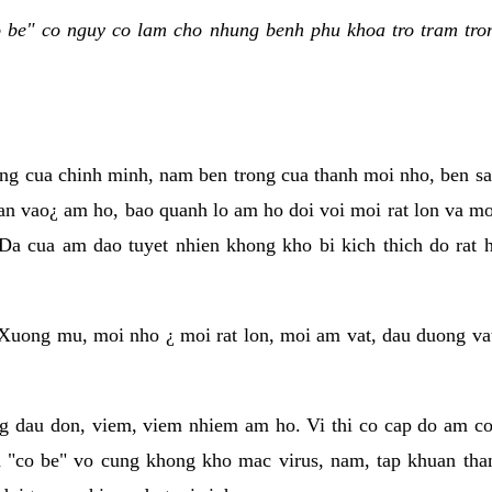
be" co nguy co lam cho nhung benh phu khoa tro tram tron
ung cua chinh minh, nam ben trong cua thanh moi nho, ben s
an vao¿ am ho, bao quanh lo am ho doi voi moi rat lon va moi
Da cua am dao tuyet nhien khong kho bi kich thich do rat
Xuong mu, moi nho ¿ moi rat lon, moi am vat, dau duong va
g dau don, viem, viem nhiem am ho. Vi thi co cap do am co 
 "co be" vo cung khong kho mac virus, nam, tap khuan tha