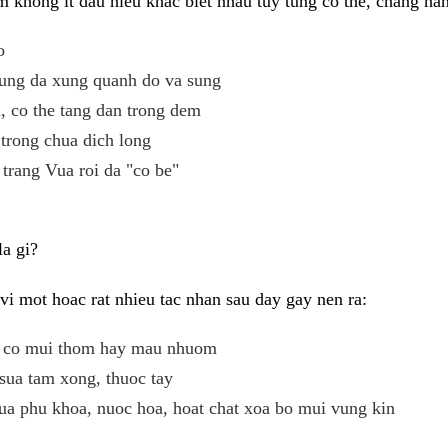
 khong it dau hieu khac biet nhau tuy tung co the, chang ha
o
ung da xung quanh do va sung
 co the tang dan trong dem
trong chua dich long
 trang Vua roi da "co be"
a gi?
i mot hoac rat nhieu tac nhan sau day gay nen ra:
eu co mui thom hay mau nhuom
sua tam xong, thuoc tay
ua phu khoa, nuoc hoa, hoat chat xoa bo mui vung kin