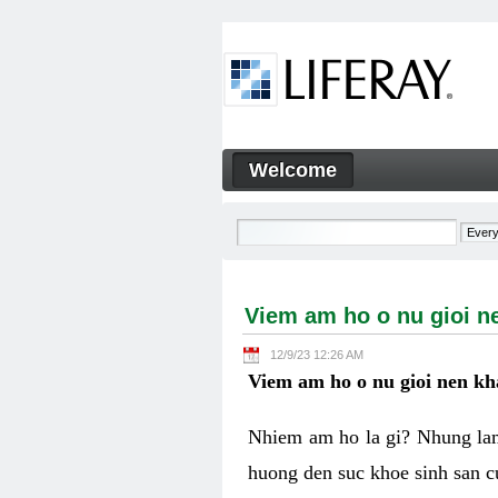
Skip to Content
Welcome
Viem am ho o nu gioi nen k
Navigation
Viem am ho o nu gioi n
12/9/23 12:26 AM
Viem am ho o nu gioi nen k
Nhiem am ho la gi? Nhung lam
huong den suc khoe sinh san c