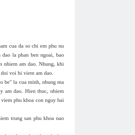
ham cua da so chi em phu nu
 dao la phan ben ngoai, bao
em nhiem am dao. Nhung, khi
 doi voi bi viem am dao.
co be" la cua minh, nhung ma
y am dao. Hien thuc, nhiem
h viem phu khoa con nguy hai
hiem trung san phu khoa nao