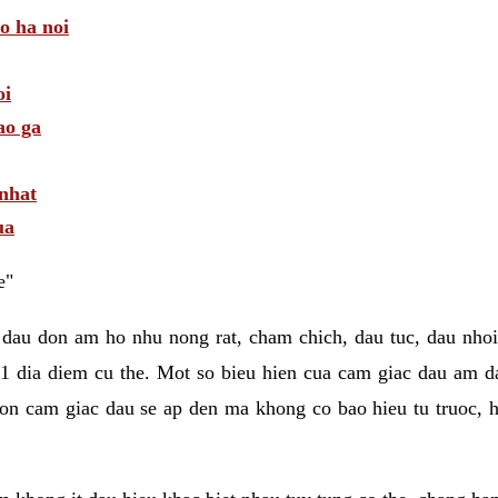
 o ha noi
oi
ao ga
 nhat
ua
e"
 dau don am ho nhu nong rat, cham chich, dau tuc, dau nhoi
1 dia diem cu the. Mot so bieu hien cua cam giac dau am 
on cam giac dau se ap den ma khong co bao hieu tu truoc, h