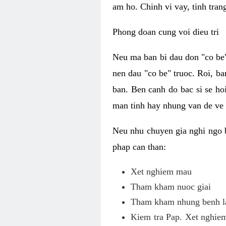
am ho. Chinh vi vay, tinh tran
Phong doan cung voi dieu tri
Neu ma ban bi dau don "co be"
nen dau "co be" truoc. Roi, ba
ban. Ben canh do bac si se ho
man tinh hay nhung van de ve
Neu nhu chuyen gia nghi ngo 
phap can than:
Xet nghiem mau
Tham kham nuoc giai
Tham kham nhung benh la
Kiem tra Pap. Xet nghiem