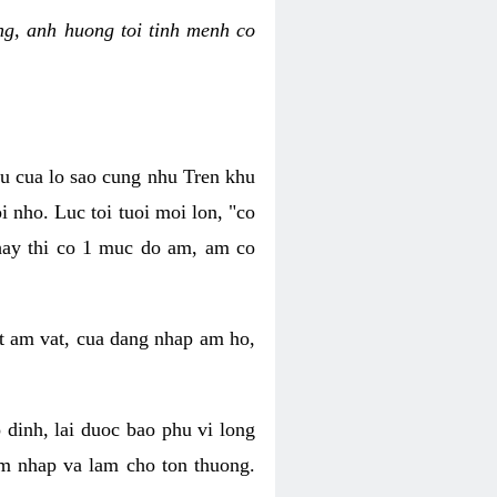
g, anh huong toi tinh menh co
au cua lo sao cung nhu Tren khu
 nho. Luc toi tuoi moi lon, "co
 hay thi co 1 muc do am, am co
t am vat, cua dang nhap am ho,
dinh, lai duoc bao phu vi long
m nhap va lam cho ton thuong.