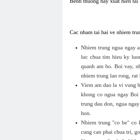
Benh thuong hay xuat hien tai 
Cac nham tai hai ve nhiem tru
Nhiem trung ngua ngay a
luc chua tim hieu ky lu
quanh am ho. Boi vay, n
nhiem trung lan rong, rat
Viem am dao la vi vung b
khong co ngua ngay Boi
trung dau don, ngua ngay
hon.
Nhiem trung "co be" co 
cung can phai chua tri, 