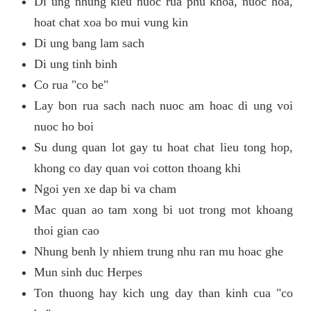
Di ung nhung kieu nuoc rua phu khoa, nuoc hoa,
hoat chat xoa bo mui vung kin
Di ung bang lam sach
Di ung tinh binh
Co rua "co be"
Lay bon rua sach nach nuoc am hoac di ung voi
nuoc ho boi
Su dung quan lot gay tu hoat chat lieu tong hop,
khong co day quan voi cotton thoang khi
Ngoi yen xe dap bi va cham
Mac quan ao tam xong bi uot trong mot khoang
thoi gian cao
Nhung benh ly nhiem trung nhu ran mu hoac ghe
Mun sinh duc Herpes
Ton thuong hay kich ung day than kinh cua "co