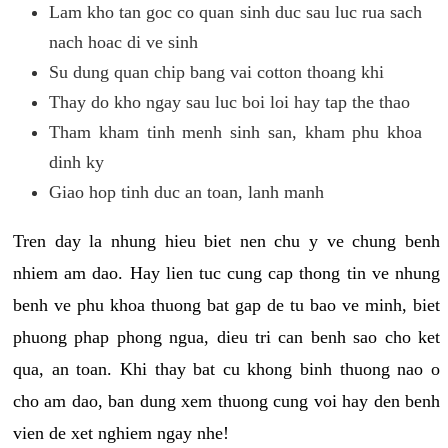
Lam kho tan goc co quan sinh duc sau luc rua sach
nach hoac di ve sinh
Su dung quan chip bang vai cotton thoang khi
Thay do kho ngay sau luc boi loi hay tap the thao
Tham kham tinh menh sinh san, kham phu khoa
dinh ky
Giao hop tinh duc an toan, lanh manh
Tren day la nhung hieu biet nen chu y ve chung benh
nhiem am dao. Hay lien tuc cung cap thong tin ve nhung
benh ve phu khoa thuong bat gap de tu bao ve minh, biet
phuong phap phong ngua, dieu tri can benh sao cho ket
qua, an toan. Khi thay bat cu khong binh thuong nao o
cho am dao, ban dung xem thuong cung voi hay den benh
vien de xet nghiem ngay nhe!