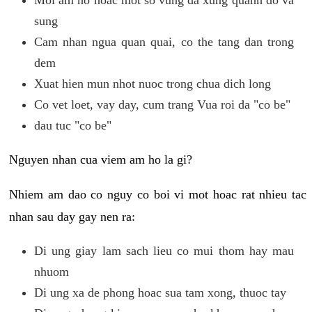
sung
Cam nhan ngua quan quai, co the tang dan trong
dem
Xuat hien mun nhot nuoc trong chua dich long
Co vet loet, vay day, cum trang Vua roi da "co be"
dau tuc "co be"
Nguyen nhan cua viem am ho la gi?
Nhiem am dao co nguy co boi vi mot hoac rat nhieu tac
nhan sau day gay nen ra:
Di ung giay lam sach lieu co mui thom hay mau
nhuom
Di ung xa de phong hoac sua tam xong, thuoc tay