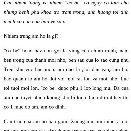
Cac nham tuong ve nhiem "co be" co nguy co lam cho
nhung benh phu khoa tro tram trong, anh huong toi tinh
menh co con cua ban ve sau.
Nhiem trung am ho la gi?
"co be" hoac hay con goi la vung cua chinh minh, nam
ben trong cua thanh moi nho, ben sau cua lo sao cung nhu
Tren khu vuc hau mon. am dao la ¿loi dan vao¿ am ho,
bao quanh lo am ho doi voi moi rat lon va moi nho. Luc
toi tuoi moi lon, "co be" duoc phu 1 lop long mu. Da cua
am dao tuyet nhien khong kho bi kich thich do rat hay thi
co 1 muc do am, am co dinh.
Cau truc cua am ho bao gom: Xuong mu, moi nho ¿ moi
rat lon, moi am vat, dau duong vat am vat, cua dang nhap