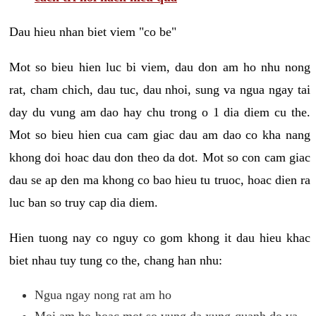
Dau hieu nhan biet viem "co be"
Mot so bieu hien luc bi viem, dau don am ho nhu nong
rat, cham chich, dau tuc, dau nhoi, sung va ngua ngay tai
day du vung am dao hay chu trong o 1 dia diem cu the.
Mot so bieu hien cua cam giac dau am dao co kha nang
khong doi hoac dau don theo da dot. Mot so con cam giac
dau se ap den ma khong co bao hieu tu truoc, hoac dien ra
luc ban so truy cap dia diem.
Hien tuong nay co nguy co gom khong it dau hieu khac
biet nhau tuy tung co the, chang han nhu:
Ngua ngay nong rat am ho
Moi am ho hoac mot so vung da xung quanh do va