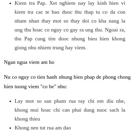
Kiem tra Pap. Xet nghiem nay lay kinh hien vi
kiem tra cac te bao duoc thu thap tu co da con
nham nhan thay mot so thay doi co kha nang la
ung thu hoac co nguy co gay ra ung thu. Ngoai ra,
thu Pap cung tim duoc nhung bieu hien khong
giong nhu nhiem trung hay viem.
Ngan ngua viem am ho
Nu co nguy co tien hanh nhung bien phap de phong chong
hien tuong viem "co be" nhu:
Lay mot so san pham rua ray chi em diu nhe,
khong mui hoac chi can phai dung nuoc sach la
khong thieu
Khong nen tut rua am dao