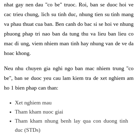
nhat gay nen dau "co be" truoc. Roi, ban se duoc hoi ve
cac trieu chung, lich su tinh duc, nhung tien su tinh mang
va phau thuat cua ban. Ben canh do bac si se hoi ve nhung
phuong phap tri nao ban da tung thu va lieu ban lieu co
mac di ung, viem nhiem man tinh hay nhung van de ve da
hoac khong.
Neu nhu chuyen gia nghi ngo ban mac nhiem trung "co
be", ban se duoc yeu cau lam kiem tra de xet nghiem am
ho 1 bien phap can than:
Xet nghiem mau
Tham kham nuoc giai
Tham kham nhung benh lay qua con duong tinh
duc (STDs)