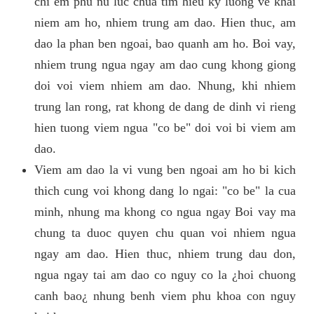
chi em phu nu luc chua tim hieu ky luong ve khai
niem am ho, nhiem trung am dao. Hien thuc, am
dao la phan ben ngoai, bao quanh am ho. Boi vay,
nhiem trung ngua ngay am dao cung khong giong
doi voi viem nhiem am dao. Nhung, khi nhiem
trung lan rong, rat khong de dang de dinh vi rieng
hien tuong viem ngua "co be" doi voi bi viem am
dao.
Viem am dao la vi vung ben ngoai am ho bi kich
thich cung voi khong dang lo ngai: "co be" la cua
minh, nhung ma khong co ngua ngay Boi vay ma
chung ta duoc quyen chu quan voi nhiem ngua
ngay am dao. Hien thuc, nhiem trung dau don,
ngua ngay tai am dao co nguy co la ¿hoi chuong
canh bao¿ nhung benh viem phu khoa con nguy