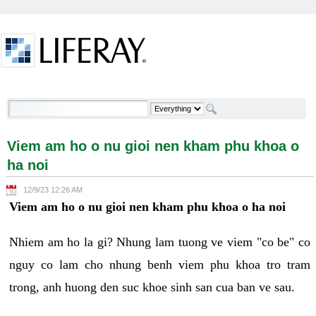
Skip to Content
Viem am ho o nu gioi nen kham phu khoa o ha noi -
Welcome
Viem am ho o nu gioi nen kham phu khoa o
ha noi
12/9/23 12:26 AM
Viem am ho o nu gioi nen kham phu khoa o ha noi
Nhiem am ho la gi? Nhung lam tuong ve viem "co be" co
nguy co lam cho nhung benh viem phu khoa tro tram
trong, anh huong den suc khoe sinh san cua ban ve sau.