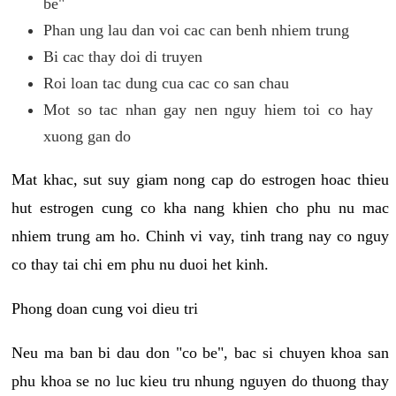
be"
Phan ung lau dan voi cac can benh nhiem trung
Bi cac thay doi di truyen
Roi loan tac dung cua cac co san chau
Mot so tac nhan gay nen nguy hiem toi co hay
xuong gan do
Mat khac, sut suy giam nong cap do estrogen hoac thieu
hut estrogen cung co kha nang khien cho phu nu mac
nhiem trung am ho. Chinh vi vay, tinh trang nay co nguy
co thay tai chi em phu nu duoi het kinh.
Phong doan cung voi dieu tri
Neu ma ban bi dau don "co be", bac si chuyen khoa san
phu khoa se no luc kieu tru nhung nguyen do thuong thay