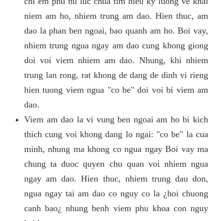
chi em phu nu luc chua tim hieu ky luong ve khai
niem am ho, nhiem trung am dao. Hien thuc, am
dao la phan ben ngoai, bao quanh am ho. Boi vay,
nhiem trung ngua ngay am dao cung khong giong
doi voi viem nhiem am dao. Nhung, khi nhiem
trung lan rong, rat khong de dang de dinh vi rieng
hien tuong viem ngua "co be" doi voi bi viem am
dao.
Viem am dao la vi vung ben ngoai am ho bi kich
thich cung voi khong dang lo ngai: "co be" la cua
minh, nhung ma khong co ngua ngay Boi vay ma
chung ta duoc quyen chu quan voi nhiem ngua
ngay am dao. Hien thuc, nhiem trung dau don,
ngua ngay tai am dao co nguy co la ¿hoi chuong
canh bao¿ nhung benh viem phu khoa con nguy