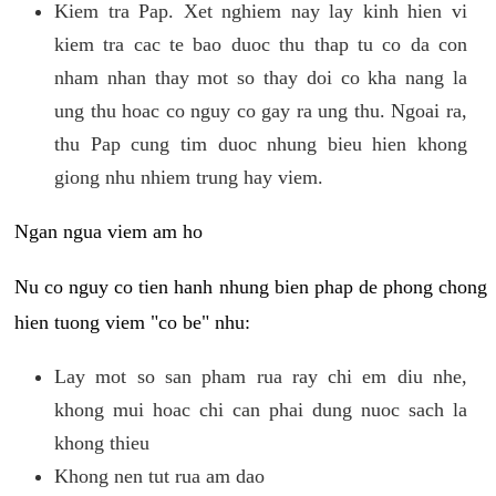
Kiem tra Pap. Xet nghiem nay lay kinh hien vi
kiem tra cac te bao duoc thu thap tu co da con
nham nhan thay mot so thay doi co kha nang la
ung thu hoac co nguy co gay ra ung thu. Ngoai ra,
thu Pap cung tim duoc nhung bieu hien khong
giong nhu nhiem trung hay viem.
Ngan ngua viem am ho
Nu co nguy co tien hanh nhung bien phap de phong chong
hien tuong viem "co be" nhu:
Lay mot so san pham rua ray chi em diu nhe,
khong mui hoac chi can phai dung nuoc sach la
khong thieu
Khong nen tut rua am dao