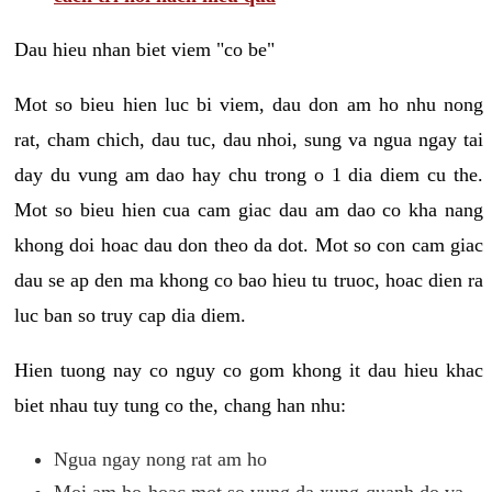
Dau hieu nhan biet viem "co be"
Mot so bieu hien luc bi viem, dau don am ho nhu nong
rat, cham chich, dau tuc, dau nhoi, sung va ngua ngay tai
day du vung am dao hay chu trong o 1 dia diem cu the.
Mot so bieu hien cua cam giac dau am dao co kha nang
khong doi hoac dau don theo da dot. Mot so con cam giac
dau se ap den ma khong co bao hieu tu truoc, hoac dien ra
luc ban so truy cap dia diem.
Hien tuong nay co nguy co gom khong it dau hieu khac
biet nhau tuy tung co the, chang han nhu:
Ngua ngay nong rat am ho
Moi am ho hoac mot so vung da xung quanh do va