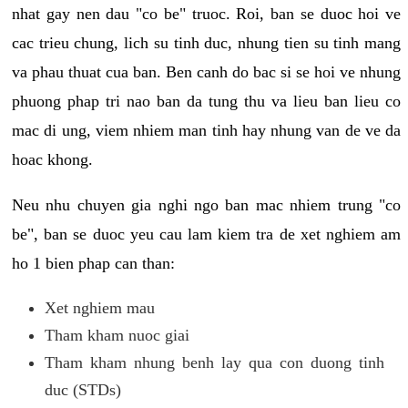
nhat gay nen dau "co be" truoc. Roi, ban se duoc hoi ve
cac trieu chung, lich su tinh duc, nhung tien su tinh mang
va phau thuat cua ban. Ben canh do bac si se hoi ve nhung
phuong phap tri nao ban da tung thu va lieu ban lieu co
mac di ung, viem nhiem man tinh hay nhung van de ve da
hoac khong.
Neu nhu chuyen gia nghi ngo ban mac nhiem trung "co
be", ban se duoc yeu cau lam kiem tra de xet nghiem am
ho 1 bien phap can than:
Xet nghiem mau
Tham kham nuoc giai
Tham kham nhung benh lay qua con duong tinh
duc (STDs)