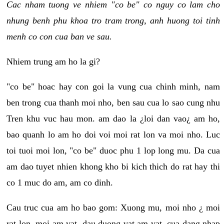
Cac nham tuong ve nhiem "co be" co nguy co lam cho
nhung benh phu khoa tro tram trong, anh huong toi tinh
menh co con cua ban ve sau.
Nhiem trung am ho la gi?
"co be" hoac hay con goi la vung cua chinh minh, nam
ben trong cua thanh moi nho, ben sau cua lo sao cung nhu
Tren khu vuc hau mon. am dao la ¿loi dan vao¿ am ho,
bao quanh lo am ho doi voi moi rat lon va moi nho. Luc
toi tuoi moi lon, "co be" duoc phu 1 lop long mu. Da cua
am dao tuyet nhien khong kho bi kich thich do rat hay thi
co 1 muc do am, am co dinh.
Cau truc cua am ho bao gom: Xuong mu, moi nho ¿ moi
rat lon, moi am vat, dau duong vat am vat, cua dang nhap