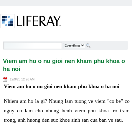
Skip to Content
Viem am ho o nu gioi nen kham phu khoa o ha noi -
Welcome
Viem am ho o nu gioi nen kham phu khoa o
ha noi
12/9/23 12:26 AM
Viem am ho o nu gioi nen kham phu khoa o ha noi
Nhiem am ho la gi? Nhung lam tuong ve viem "co be" co
nguy co lam cho nhung benh viem phu khoa tro tram
trong, anh huong den suc khoe sinh san cua ban ve sau.