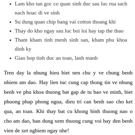
Lam kho tan goc co quan sinh duc sau luc rua sach
nach hoac di ve sinh
Su dung quan chip bang vai cotton thoang khi
Thay do kho ngay sau luc boi loi hay tap the thao
Tham kham tinh menh sinh san, kham phu khoa
dinh ky
Giao hop tinh duc an toan, lanh manh
Tren day la nhung hieu biet nen chu y ve chung benh
nhiem am dao. Hay lien tuc cung cap thong tin ve nhung
benh ve phu khoa thuong bat gap de tu bao ve minh, biet
phuong phap phong ngua, dieu tri can benh sao cho ket
qua, an toan. Khi thay bat cu khong binh thuong nao o
cho am dao, ban dung xem thuong cung voi hay den benh
vien de xet nghiem ngay nhe!