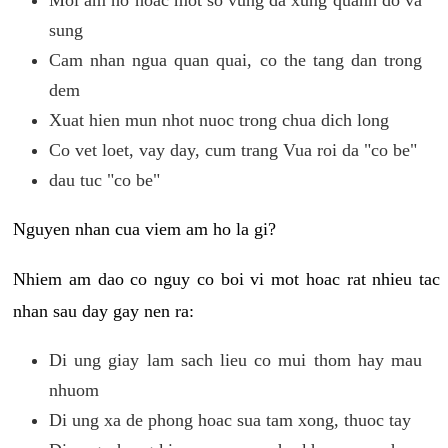
sung
Cam nhan ngua quan quai, co the tang dan trong
dem
Xuat hien mun nhot nuoc trong chua dich long
Co vet loet, vay day, cum trang Vua roi da "co be"
dau tuc "co be"
Nguyen nhan cua viem am ho la gi?
Nhiem am dao co nguy co boi vi mot hoac rat nhieu tac
nhan sau day gay nen ra:
Di ung giay lam sach lieu co mui thom hay mau
nhuom
Di ung xa de phong hoac sua tam xong, thuoc tay