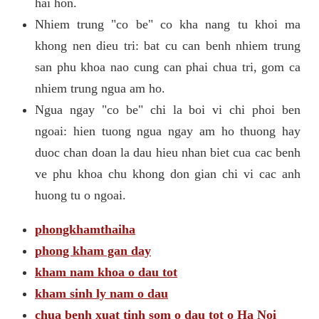
hai hon.
Nhiem trung "co be" co kha nang tu khoi ma
khong nen dieu tri: bat cu can benh nhiem trung
san phu khoa nao cung can phai chua tri, gom ca
nhiem trung ngua am ho.
Ngua ngay "co be" chi la boi vi chi phoi ben
ngoai: hien tuong ngua ngay am ho thuong hay
duoc chan doan la dau hieu nhan biet cua cac benh
ve phu khoa chu khong don gian chi vi cac anh
huong tu o ngoai.
phongkhamthaiha
phong kham gan day
kham nam khoa o dau tot
kham sinh ly nam o dau
chua benh xuat tinh som o dau tot o Ha Noi