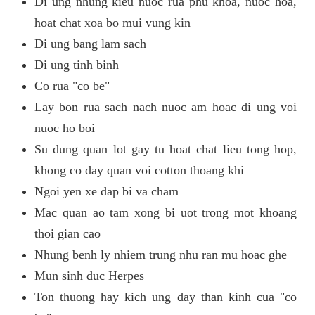
Di ung nhung kieu nuoc rua phu khoa, nuoc hoa,
hoat chat xoa bo mui vung kin
Di ung bang lam sach
Di ung tinh binh
Co rua "co be"
Lay bon rua sach nach nuoc am hoac di ung voi
nuoc ho boi
Su dung quan lot gay tu hoat chat lieu tong hop,
khong co day quan voi cotton thoang khi
Ngoi yen xe dap bi va cham
Mac quan ao tam xong bi uot trong mot khoang
thoi gian cao
Nhung benh ly nhiem trung nhu ran mu hoac ghe
Mun sinh duc Herpes
Ton thuong hay kich ung day than kinh cua "co