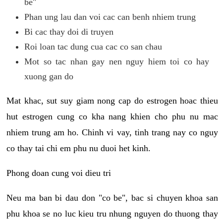
be"
Phan ung lau dan voi cac can benh nhiem trung
Bi cac thay doi di truyen
Roi loan tac dung cua cac co san chau
Mot so tac nhan gay nen nguy hiem toi co hay
xuong gan do
Mat khac, sut suy giam nong cap do estrogen hoac thieu
hut estrogen cung co kha nang khien cho phu nu mac
nhiem trung am ho. Chinh vi vay, tinh trang nay co nguy
co thay tai chi em phu nu duoi het kinh.
Phong doan cung voi dieu tri
Neu ma ban bi dau don "co be", bac si chuyen khoa san
phu khoa se no luc kieu tru nhung nguyen do thuong thay