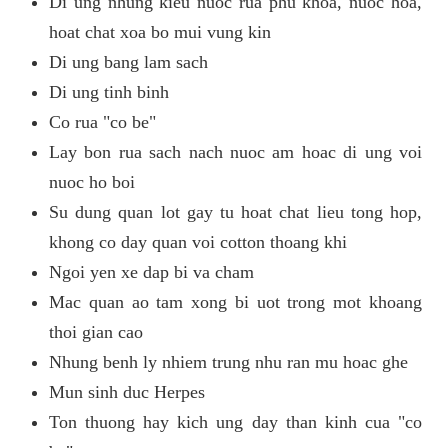
Di ung nhung kieu nuoc rua phu khoa, nuoc hoa,
hoat chat xoa bo mui vung kin
Di ung bang lam sach
Di ung tinh binh
Co rua "co be"
Lay bon rua sach nach nuoc am hoac di ung voi
nuoc ho boi
Su dung quan lot gay tu hoat chat lieu tong hop,
khong co day quan voi cotton thoang khi
Ngoi yen xe dap bi va cham
Mac quan ao tam xong bi uot trong mot khoang
thoi gian cao
Nhung benh ly nhiem trung nhu ran mu hoac ghe
Mun sinh duc Herpes
Ton thuong hay kich ung day than kinh cua "co