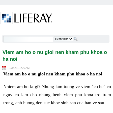
Skip to Content
Viem am ho o nu gioi nen kham phu khoa o ha noi -
Welcome
Viem am ho o nu gioi nen kham phu khoa o
ha noi
12/9/23 12:26 AM
Viem am ho o nu gioi nen kham phu khoa o ha noi
Nhiem am ho la gi? Nhung lam tuong ve viem "co be" co
nguy co lam cho nhung benh viem phu khoa tro tram
trong, anh huong den suc khoe sinh san cua ban ve sau.