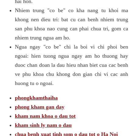
hai hon.
Nhiem trung "co be" co kha nang tu khoi ma
khong nen dieu tri: bat cu can benh nhiem trung
san phu khoa nao cung can phai chua tri, gom ca
nhiem trung ngua am ho.
Ngua ngay "co be" chi la boi vi chi phoi ben
ngoai: hien tuong ngua ngay am ho thuong hay
duoc chan doan la dau hieu nhan biet cua cac benh
ve phu khoa chu khong don gian chi vi cac anh
huong tu o ngoai.
phongkhamthaiha
phong kham gan day
kham nam khoa o dau tot
kham sinh ly nam o dau
chua benh xuat tinh som o dau tot o Ha Noi