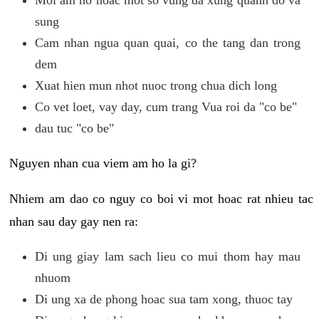
sung
Cam nhan ngua quan quai, co the tang dan trong
dem
Xuat hien mun nhot nuoc trong chua dich long
Co vet loet, vay day, cum trang Vua roi da "co be"
dau tuc "co be"
Nguyen nhan cua viem am ho la gi?
Nhiem am dao co nguy co boi vi mot hoac rat nhieu tac
nhan sau day gay nen ra:
Di ung giay lam sach lieu co mui thom hay mau
nhuom
Di ung xa de phong hoac sua tam xong, thuoc tay