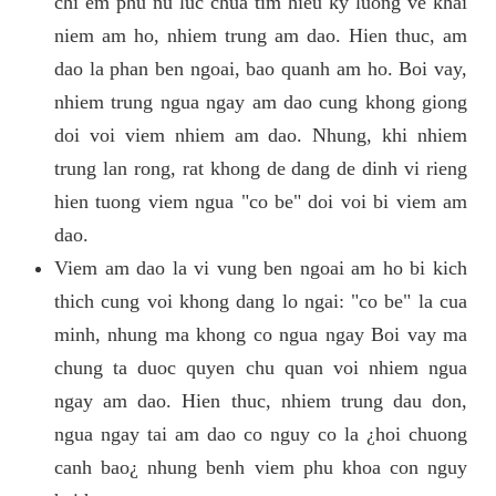
chi em phu nu luc chua tim hieu ky luong ve khai
niem am ho, nhiem trung am dao. Hien thuc, am
dao la phan ben ngoai, bao quanh am ho. Boi vay,
nhiem trung ngua ngay am dao cung khong giong
doi voi viem nhiem am dao. Nhung, khi nhiem
trung lan rong, rat khong de dang de dinh vi rieng
hien tuong viem ngua "co be" doi voi bi viem am
dao.
Viem am dao la vi vung ben ngoai am ho bi kich
thich cung voi khong dang lo ngai: "co be" la cua
minh, nhung ma khong co ngua ngay Boi vay ma
chung ta duoc quyen chu quan voi nhiem ngua
ngay am dao. Hien thuc, nhiem trung dau don,
ngua ngay tai am dao co nguy co la ¿hoi chuong
canh bao¿ nhung benh viem phu khoa con nguy