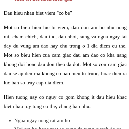
Dau hieu nhan biet viem "co be"
Mot so bieu hien luc bi viem, dau don am ho nhu nong
rat, cham chich, dau tuc, dau nhoi, sung va ngua ngay tai
day du vung am dao hay chu trong o 1 dia diem cu the.
Mot so bieu hien cua cam giac dau am dao co kha nang
khong doi hoac dau don theo da dot. Mot so con cam giac
dau se ap den ma khong co bao hieu tu truoc, hoac dien ra
luc ban so truy cap dia diem.
Hien tuong nay co nguy co gom khong it dau hieu khac
biet nhau tuy tung co the, chang han nhu:
Ngua ngay nong rat am ho
Moi am ho hoac mot so vung da xung quanh do va