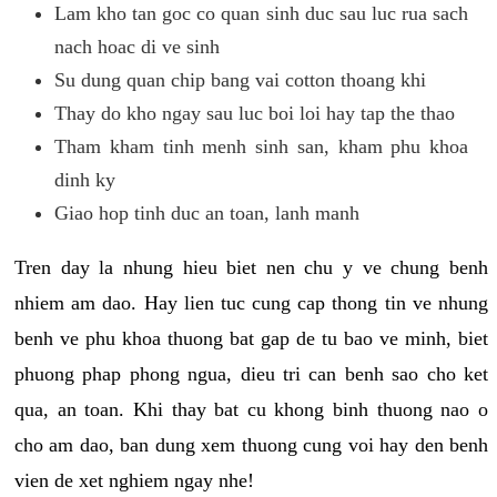
Lam kho tan goc co quan sinh duc sau luc rua sach
nach hoac di ve sinh
Su dung quan chip bang vai cotton thoang khi
Thay do kho ngay sau luc boi loi hay tap the thao
Tham kham tinh menh sinh san, kham phu khoa
dinh ky
Giao hop tinh duc an toan, lanh manh
Tren day la nhung hieu biet nen chu y ve chung benh
nhiem am dao. Hay lien tuc cung cap thong tin ve nhung
benh ve phu khoa thuong bat gap de tu bao ve minh, biet
phuong phap phong ngua, dieu tri can benh sao cho ket
qua, an toan. Khi thay bat cu khong binh thuong nao o
cho am dao, ban dung xem thuong cung voi hay den benh
vien de xet nghiem ngay nhe!