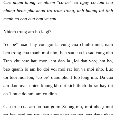
Cac nham tuong ve nhiem "co be" co nguy co lam cho
nhung benh phu khoa tro tram trong, anh huong toi tinh
menh co con cua ban ve sau.
Nhiem trung am ho la gi?
"co be" hoac hay con goi la vung cua chinh minh, nam
ben trong cua thanh moi nho, ben sau cua lo sao cung nhu
Tren khu vuc hau mon. am dao la ¿loi dan vao¿ am ho,
bao quanh lo am ho doi voi moi rat lon va moi nho. Luc
toi tuoi moi lon, "co be" duoc phu 1 lop long mu. Da cua
am dao tuyet nhien khong kho bi kich thich do rat hay thi
co 1 muc do am, am co dinh.
Cau truc cua am ho bao gom: Xuong mu, moi nho ¿ moi
rat lon, moi am vat, dau duong vat am vat, cua dang nhap