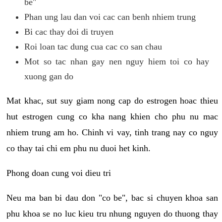
be"
Phan ung lau dan voi cac can benh nhiem trung
Bi cac thay doi di truyen
Roi loan tac dung cua cac co san chau
Mot so tac nhan gay nen nguy hiem toi co hay
xuong gan do
Mat khac, sut suy giam nong cap do estrogen hoac thieu
hut estrogen cung co kha nang khien cho phu nu mac
nhiem trung am ho. Chinh vi vay, tinh trang nay co nguy
co thay tai chi em phu nu duoi het kinh.
Phong doan cung voi dieu tri
Neu ma ban bi dau don "co be", bac si chuyen khoa san
phu khoa se no luc kieu tru nhung nguyen do thuong thay