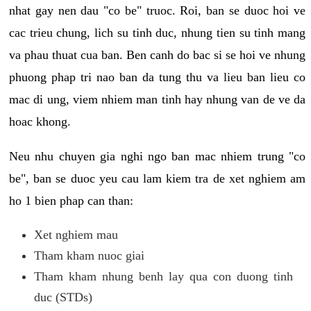
nhat gay nen dau "co be" truoc. Roi, ban se duoc hoi ve
cac trieu chung, lich su tinh duc, nhung tien su tinh mang
va phau thuat cua ban. Ben canh do bac si se hoi ve nhung
phuong phap tri nao ban da tung thu va lieu ban lieu co
mac di ung, viem nhiem man tinh hay nhung van de ve da
hoac khong.
Neu nhu chuyen gia nghi ngo ban mac nhiem trung "co
be", ban se duoc yeu cau lam kiem tra de xet nghiem am
ho 1 bien phap can than:
Xet nghiem mau
Tham kham nuoc giai
Tham kham nhung benh lay qua con duong tinh
duc (STDs)