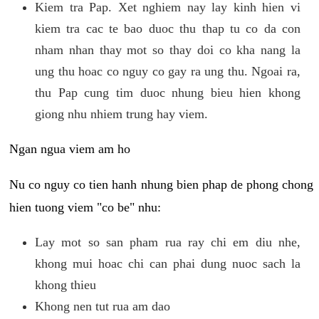
Kiem tra Pap. Xet nghiem nay lay kinh hien vi
kiem tra cac te bao duoc thu thap tu co da con
nham nhan thay mot so thay doi co kha nang la
ung thu hoac co nguy co gay ra ung thu. Ngoai ra,
thu Pap cung tim duoc nhung bieu hien khong
giong nhu nhiem trung hay viem.
Ngan ngua viem am ho
Nu co nguy co tien hanh nhung bien phap de phong chong
hien tuong viem "co be" nhu:
Lay mot so san pham rua ray chi em diu nhe,
khong mui hoac chi can phai dung nuoc sach la
khong thieu
Khong nen tut rua am dao