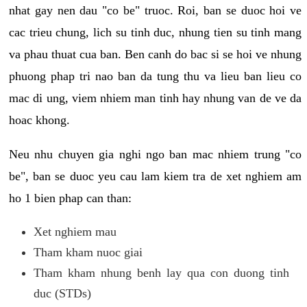
nhat gay nen dau "co be" truoc. Roi, ban se duoc hoi ve
cac trieu chung, lich su tinh duc, nhung tien su tinh mang
va phau thuat cua ban. Ben canh do bac si se hoi ve nhung
phuong phap tri nao ban da tung thu va lieu ban lieu co
mac di ung, viem nhiem man tinh hay nhung van de ve da
hoac khong.
Neu nhu chuyen gia nghi ngo ban mac nhiem trung "co
be", ban se duoc yeu cau lam kiem tra de xet nghiem am
ho 1 bien phap can than:
Xet nghiem mau
Tham kham nuoc giai
Tham kham nhung benh lay qua con duong tinh
duc (STDs)