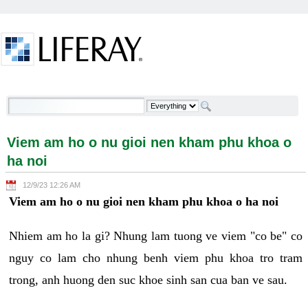
Skip to Content
Viem am ho o nu gioi nen kham phu khoa o ha noi -
Welcome
Viem am ho o nu gioi nen kham phu khoa o
ha noi
12/9/23 12:26 AM
Viem am ho o nu gioi nen kham phu khoa o ha noi
Nhiem am ho la gi? Nhung lam tuong ve viem "co be" co
nguy co lam cho nhung benh viem phu khoa tro tram
trong, anh huong den suc khoe sinh san cua ban ve sau.