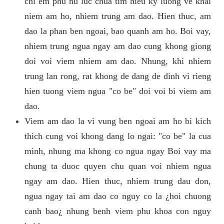
chi em phu nu luc chua tim hieu ky luong ve khai
niem am ho, nhiem trung am dao. Hien thuc, am
dao la phan ben ngoai, bao quanh am ho. Boi vay,
nhiem trung ngua ngay am dao cung khong giong
doi voi viem nhiem am dao. Nhung, khi nhiem
trung lan rong, rat khong de dang de dinh vi rieng
hien tuong viem ngua "co be" doi voi bi viem am
dao.
Viem am dao la vi vung ben ngoai am ho bi kich
thich cung voi khong dang lo ngai: "co be" la cua
minh, nhung ma khong co ngua ngay Boi vay ma
chung ta duoc quyen chu quan voi nhiem ngua
ngay am dao. Hien thuc, nhiem trung dau don,
ngua ngay tai am dao co nguy co la ¿hoi chuong
canh bao¿ nhung benh viem phu khoa con nguy