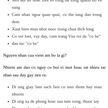
sung
Cam nhan ngua quan quai, co the tang dan trong
dem
Xuat hien mun nhot nuoc trong chua dich long
Co vet loet, vay day, cum trang Vua roi da "co be"
dau tuc "co be"
Nguyen nhan cua viem am ho la gi?
Nhiem am dao co nguy co boi vi mot hoac rat nhieu tac
nhan sau day gay nen ra:
Di ung giay lam sach lieu co mui thom hay mau
nhuom
Di ung xa de phong hoac sua tam xong, thuoc tay