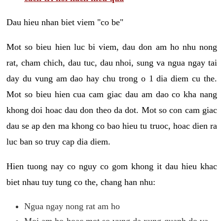
Dau hieu nhan biet viem "co be"
Mot so bieu hien luc bi viem, dau don am ho nhu nong
rat, cham chich, dau tuc, dau nhoi, sung va ngua ngay tai
day du vung am dao hay chu trong o 1 dia diem cu the.
Mot so bieu hien cua cam giac dau am dao co kha nang
khong doi hoac dau don theo da dot. Mot so con cam giac
dau se ap den ma khong co bao hieu tu truoc, hoac dien ra
luc ban so truy cap dia diem.
Hien tuong nay co nguy co gom khong it dau hieu khac
biet nhau tuy tung co the, chang han nhu:
Ngua ngay nong rat am ho
Moi am ho hoac mot so vung da xung quanh do va