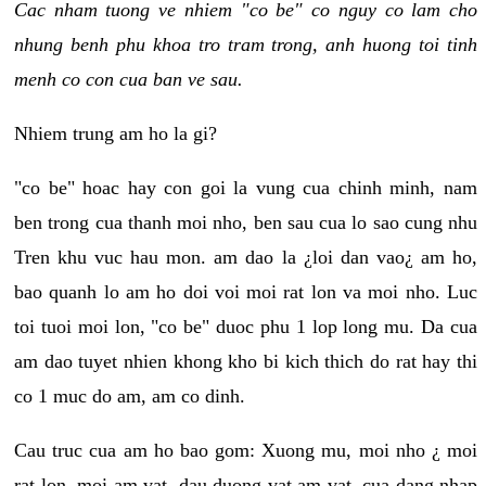
Cac nham tuong ve nhiem "co be" co nguy co lam cho
nhung benh phu khoa tro tram trong, anh huong toi tinh
menh co con cua ban ve sau.
Nhiem trung am ho la gi?
"co be" hoac hay con goi la vung cua chinh minh, nam
ben trong cua thanh moi nho, ben sau cua lo sao cung nhu
Tren khu vuc hau mon. am dao la ¿loi dan vao¿ am ho,
bao quanh lo am ho doi voi moi rat lon va moi nho. Luc
toi tuoi moi lon, "co be" duoc phu 1 lop long mu. Da cua
am dao tuyet nhien khong kho bi kich thich do rat hay thi
co 1 muc do am, am co dinh.
Cau truc cua am ho bao gom: Xuong mu, moi nho ¿ moi
rat lon, moi am vat, dau duong vat am vat, cua dang nhap