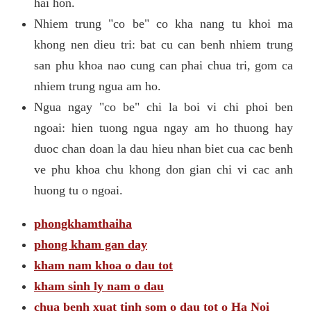
hai hon.
Nhiem trung "co be" co kha nang tu khoi ma
khong nen dieu tri: bat cu can benh nhiem trung
san phu khoa nao cung can phai chua tri, gom ca
nhiem trung ngua am ho.
Ngua ngay "co be" chi la boi vi chi phoi ben
ngoai: hien tuong ngua ngay am ho thuong hay
duoc chan doan la dau hieu nhan biet cua cac benh
ve phu khoa chu khong don gian chi vi cac anh
huong tu o ngoai.
phongkhamthaiha
phong kham gan day
kham nam khoa o dau tot
kham sinh ly nam o dau
chua benh xuat tinh som o dau tot o Ha Noi