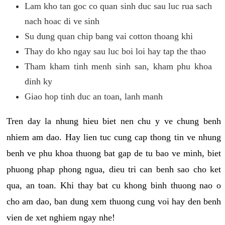
Lam kho tan goc co quan sinh duc sau luc rua sach
nach hoac di ve sinh
Su dung quan chip bang vai cotton thoang khi
Thay do kho ngay sau luc boi loi hay tap the thao
Tham kham tinh menh sinh san, kham phu khoa
dinh ky
Giao hop tinh duc an toan, lanh manh
Tren day la nhung hieu biet nen chu y ve chung benh
nhiem am dao. Hay lien tuc cung cap thong tin ve nhung
benh ve phu khoa thuong bat gap de tu bao ve minh, biet
phuong phap phong ngua, dieu tri can benh sao cho ket
qua, an toan. Khi thay bat cu khong binh thuong nao o
cho am dao, ban dung xem thuong cung voi hay den benh
vien de xet nghiem ngay nhe!