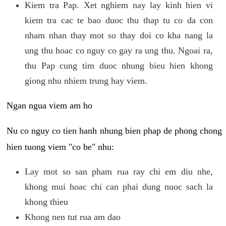
Kiem tra Pap. Xet nghiem nay lay kinh hien vi
kiem tra cac te bao duoc thu thap tu co da con
nham nhan thay mot so thay doi co kha nang la
ung thu hoac co nguy co gay ra ung thu. Ngoai ra,
thu Pap cung tim duoc nhung bieu hien khong
giong nhu nhiem trung hay viem.
Ngan ngua viem am ho
Nu co nguy co tien hanh nhung bien phap de phong chong
hien tuong viem "co be" nhu:
Lay mot so san pham rua ray chi em diu nhe,
khong mui hoac chi can phai dung nuoc sach la
khong thieu
Khong nen tut rua am dao