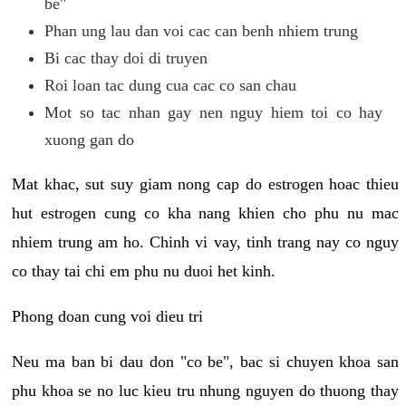
be"
Phan ung lau dan voi cac can benh nhiem trung
Bi cac thay doi di truyen
Roi loan tac dung cua cac co san chau
Mot so tac nhan gay nen nguy hiem toi co hay
xuong gan do
Mat khac, sut suy giam nong cap do estrogen hoac thieu
hut estrogen cung co kha nang khien cho phu nu mac
nhiem trung am ho. Chinh vi vay, tinh trang nay co nguy
co thay tai chi em phu nu duoi het kinh.
Phong doan cung voi dieu tri
Neu ma ban bi dau don "co be", bac si chuyen khoa san
phu khoa se no luc kieu tru nhung nguyen do thuong thay