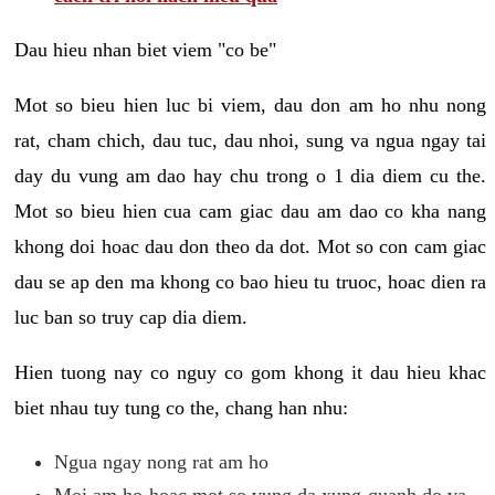
Dau hieu nhan biet viem "co be"
Mot so bieu hien luc bi viem, dau don am ho nhu nong
rat, cham chich, dau tuc, dau nhoi, sung va ngua ngay tai
day du vung am dao hay chu trong o 1 dia diem cu the.
Mot so bieu hien cua cam giac dau am dao co kha nang
khong doi hoac dau don theo da dot. Mot so con cam giac
dau se ap den ma khong co bao hieu tu truoc, hoac dien ra
luc ban so truy cap dia diem.
Hien tuong nay co nguy co gom khong it dau hieu khac
biet nhau tuy tung co the, chang han nhu:
Ngua ngay nong rat am ho
Moi am ho hoac mot so vung da xung quanh do va