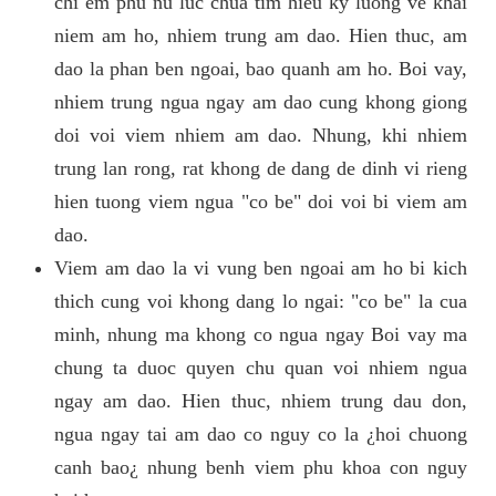
chi em phu nu luc chua tim hieu ky luong ve khai
niem am ho, nhiem trung am dao. Hien thuc, am
dao la phan ben ngoai, bao quanh am ho. Boi vay,
nhiem trung ngua ngay am dao cung khong giong
doi voi viem nhiem am dao. Nhung, khi nhiem
trung lan rong, rat khong de dang de dinh vi rieng
hien tuong viem ngua "co be" doi voi bi viem am
dao.
Viem am dao la vi vung ben ngoai am ho bi kich
thich cung voi khong dang lo ngai: "co be" la cua
minh, nhung ma khong co ngua ngay Boi vay ma
chung ta duoc quyen chu quan voi nhiem ngua
ngay am dao. Hien thuc, nhiem trung dau don,
ngua ngay tai am dao co nguy co la ¿hoi chuong
canh bao¿ nhung benh viem phu khoa con nguy