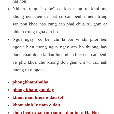
hai hon.
Nhiem trung "co be" co kha nang tu khoi ma
khong nen dieu tri: bat cu can benh nhiem trung
san phu khoa nao cung can phai chua tri, gom ca
nhiem trung ngua am ho.
Ngua ngay "co be" chi la boi vi chi phoi ben
ngoai: hien tuong ngua ngay am ho thuong hay
duoc chan doan la dau hieu nhan biet cua cac benh
ve phu khoa chu khong don gian chi vi cac anh
huong tu o ngoai.
phongkhamthaiha
phong kham gan day
kham nam khoa o dau tot
kham sinh ly nam o dau
chua benh xuat tinh som o dau tot o Ha Noi