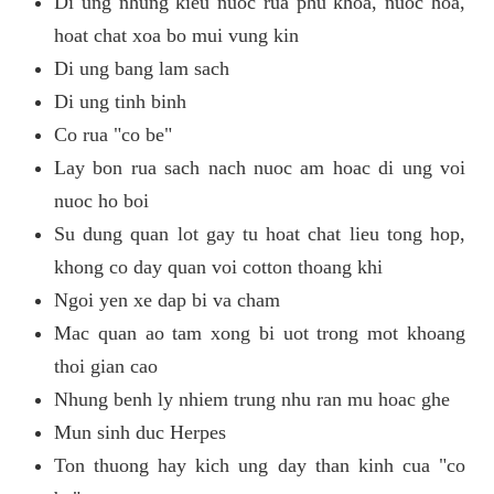
Di ung nhung kieu nuoc rua phu khoa, nuoc hoa,
hoat chat xoa bo mui vung kin
Di ung bang lam sach
Di ung tinh binh
Co rua "co be"
Lay bon rua sach nach nuoc am hoac di ung voi
nuoc ho boi
Su dung quan lot gay tu hoat chat lieu tong hop,
khong co day quan voi cotton thoang khi
Ngoi yen xe dap bi va cham
Mac quan ao tam xong bi uot trong mot khoang
thoi gian cao
Nhung benh ly nhiem trung nhu ran mu hoac ghe
Mun sinh duc Herpes
Ton thuong hay kich ung day than kinh cua "co