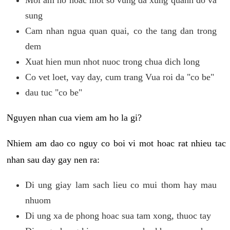
sung
Cam nhan ngua quan quai, co the tang dan trong
dem
Xuat hien mun nhot nuoc trong chua dich long
Co vet loet, vay day, cum trang Vua roi da "co be"
dau tuc "co be"
Nguyen nhan cua viem am ho la gi?
Nhiem am dao co nguy co boi vi mot hoac rat nhieu tac
nhan sau day gay nen ra:
Di ung giay lam sach lieu co mui thom hay mau
nhuom
Di ung xa de phong hoac sua tam xong, thuoc tay