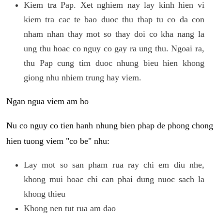
Kiem tra Pap. Xet nghiem nay lay kinh hien vi
kiem tra cac te bao duoc thu thap tu co da con
nham nhan thay mot so thay doi co kha nang la
ung thu hoac co nguy co gay ra ung thu. Ngoai ra,
thu Pap cung tim duoc nhung bieu hien khong
giong nhu nhiem trung hay viem.
Ngan ngua viem am ho
Nu co nguy co tien hanh nhung bien phap de phong chong
hien tuong viem "co be" nhu:
Lay mot so san pham rua ray chi em diu nhe,
khong mui hoac chi can phai dung nuoc sach la
khong thieu
Khong nen tut rua am dao