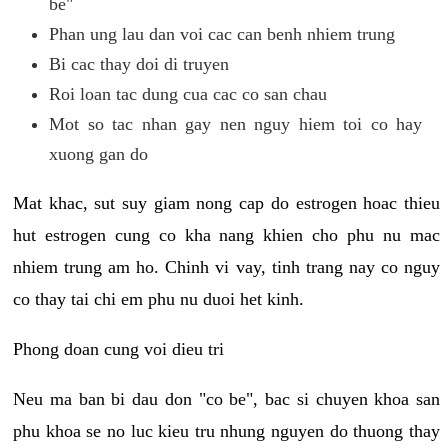
be"
Phan ung lau dan voi cac can benh nhiem trung
Bi cac thay doi di truyen
Roi loan tac dung cua cac co san chau
Mot so tac nhan gay nen nguy hiem toi co hay
xuong gan do
Mat khac, sut suy giam nong cap do estrogen hoac thieu
hut estrogen cung co kha nang khien cho phu nu mac
nhiem trung am ho. Chinh vi vay, tinh trang nay co nguy
co thay tai chi em phu nu duoi het kinh.
Phong doan cung voi dieu tri
Neu ma ban bi dau don "co be", bac si chuyen khoa san
phu khoa se no luc kieu tru nhung nguyen do thuong thay