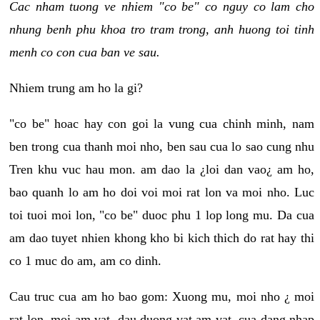
Cac nham tuong ve nhiem "co be" co nguy co lam cho
nhung benh phu khoa tro tram trong, anh huong toi tinh
menh co con cua ban ve sau.
Nhiem trung am ho la gi?
"co be" hoac hay con goi la vung cua chinh minh, nam
ben trong cua thanh moi nho, ben sau cua lo sao cung nhu
Tren khu vuc hau mon. am dao la ¿loi dan vao¿ am ho,
bao quanh lo am ho doi voi moi rat lon va moi nho. Luc
toi tuoi moi lon, "co be" duoc phu 1 lop long mu. Da cua
am dao tuyet nhien khong kho bi kich thich do rat hay thi
co 1 muc do am, am co dinh.
Cau truc cua am ho bao gom: Xuong mu, moi nho ¿ moi
rat lon, moi am vat, dau duong vat am vat, cua dang nhap