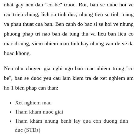
nhat gay nen dau "co be" truoc. Roi, ban se duoc hoi ve
cac trieu chung, lich su tinh duc, nhung tien su tinh mang
va phau thuat cua ban. Ben canh do bac si se hoi ve nhung
phuong phap tri nao ban da tung thu va lieu ban lieu co
mac di ung, viem nhiem man tinh hay nhung van de ve da
hoac khong.
Neu nhu chuyen gia nghi ngo ban mac nhiem trung "co
be", ban se duoc yeu cau lam kiem tra de xet nghiem am
ho 1 bien phap can than:
Xet nghiem mau
Tham kham nuoc giai
Tham kham nhung benh lay qua con duong tinh
duc (STDs)