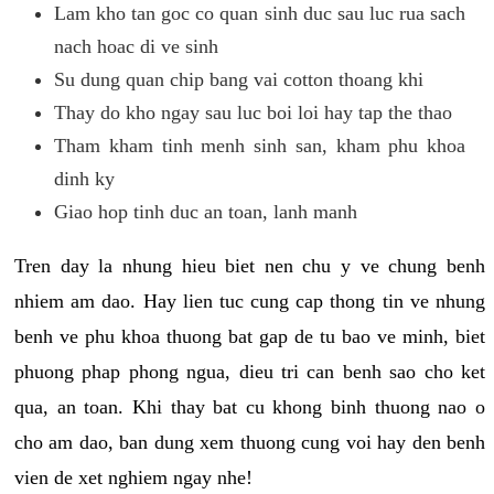
Lam kho tan goc co quan sinh duc sau luc rua sach
nach hoac di ve sinh
Su dung quan chip bang vai cotton thoang khi
Thay do kho ngay sau luc boi loi hay tap the thao
Tham kham tinh menh sinh san, kham phu khoa
dinh ky
Giao hop tinh duc an toan, lanh manh
Tren day la nhung hieu biet nen chu y ve chung benh
nhiem am dao. Hay lien tuc cung cap thong tin ve nhung
benh ve phu khoa thuong bat gap de tu bao ve minh, biet
phuong phap phong ngua, dieu tri can benh sao cho ket
qua, an toan. Khi thay bat cu khong binh thuong nao o
cho am dao, ban dung xem thuong cung voi hay den benh
vien de xet nghiem ngay nhe!