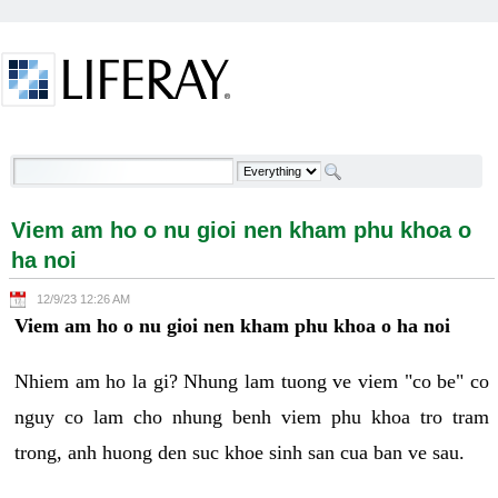
Skip to Content
Viem am ho o nu gioi nen kham phu khoa o ha noi -
Welcome
Viem am ho o nu gioi nen kham phu khoa o
ha noi
12/9/23 12:26 AM
Viem am ho o nu gioi nen kham phu khoa o ha noi
Nhiem am ho la gi? Nhung lam tuong ve viem "co be" co
nguy co lam cho nhung benh viem phu khoa tro tram
trong, anh huong den suc khoe sinh san cua ban ve sau.