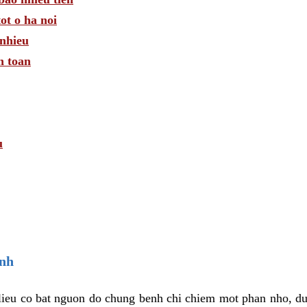
ot o ha noi
nhieu
n toan
u
enh
 lieu co bat nguon do chung benh chi chiem mot phan nho, d