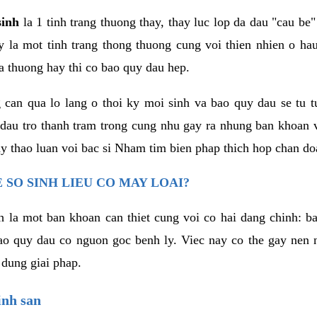
sinh
la 1 tinh trang thuong thay, thay luc lop da dau "cau be"
 la mot tinh trang thong thuong cung voi thien nhien o hau
a thuong hay thi co bao quy dau hep.
can qua lo lang o thoi ky moi sinh va bao quy dau se tu tu
 dau tro thanh tram trong cung nhu gay ra nhung ban khoan 
ay thao luan voi bac si Nham tim bien phap thich hop chan do
 SO SINH LIEU CO MAY LOAI?
nh la mot ban khoan can thiet cung voi co hai dang chinh: b
ao quy dau co nguon goc benh ly. Viec nay co the gay nen 
 dung giai phap.
inh san