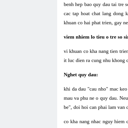
benh hep bao quy dau tai tre s
cac tap hoat chat lang dong 
khuan co hai phat trien, gay 
viem nhiem lo tieu o tre so s
vi khuan co kha nang tien trie
it luc dien ra cung nhu khong 
Nghet quy dau:
khi da dau "cau nho" mac keo 
mau va phu ne o quy dau. Neu 
be", doi hoi can phai lam van d
co kha nang nhac nguy hiem 