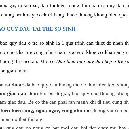
rung gay ra seo xo, dan toi hien tuong dinh bao da quy dau.
 chung benh nay, cach tri bang thuoc thuong khong hieu qua. 
O QUY DAU TAI TRE SO SINH
bao quy dau o tre so sinh la 1 qua trinh can thiet de nhan t
giup cho cha me cung nhu cham soc suc khoe co kha nang
 thuong thi cho kin. Mot so
Dau hieu bao quy dau hep o tre s
on gian hon:
on ra duoc:
da bao quy dau khong the de thuc hien keo xuong
cam giac dau don:
khi be di giai, bao quy dau thuong phong 
am giac dau. Be co the can phai ran manh khi di tieu cung nh
 bieu hien sung, ngua ngay, cung nhu do:
duong vat cua be
o mau do that thuong.
g:
quy dau co nguy co bat moi dau bai tiet chay mu hay 