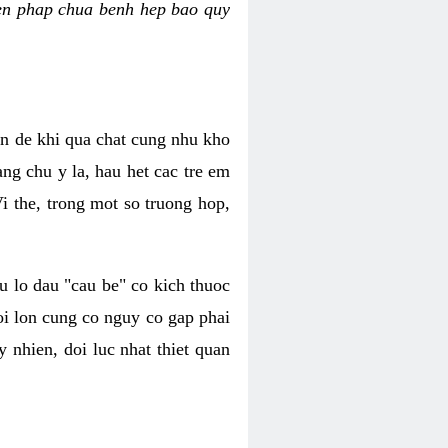
bien phap chua benh hep bao quy
n de khi qua chat cung nhu kho
ng chu y la, hau het cac tre em
i the, trong mot so truong hop,
u lo dau "cau be" co kich thuoc
i lon cung co nguy co gap phai
y nhien, doi luc nhat thiet quan