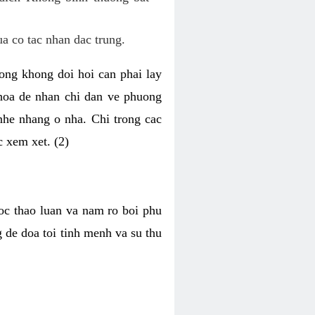
ua co tac nhan dac trung.
uong khong doi hoi can phai lay
khoa de nhan chi dan ve phuong
nhe nhang o nha. Chi trong cac
c xem xet. (2)
oc thao luan va nam ro boi phu
 de doa toi tinh menh va su thu