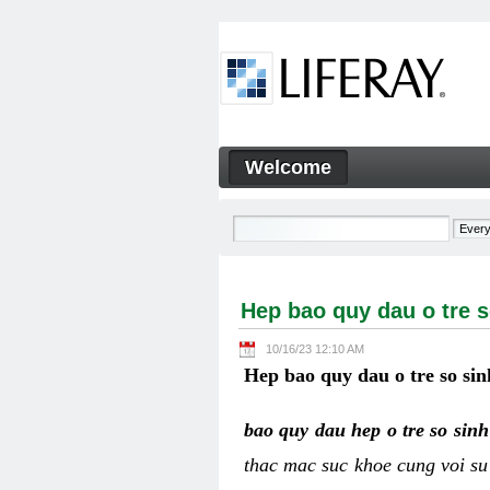
Skip to Content
Welcome
Hep bao quy dau o tre so sin
Navigation
Hep bao quy dau o tre s
10/16/23 12:10 AM
Hep bao quy dau o tre so sin
bao quy dau hep o tre so sin
thac mac suc khoe cung voi su 