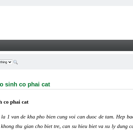
h co phai cat - Welcome
o sinh co phai cat
h co phai cat
h
la 1 van de kha pho bien cung voi can duoc de tam. Hep ba
khong thu gian cho biet tre, can su hieu biet va xu ly dung 