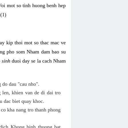
 Voi mot so tinh huong benh hep
(1)
hay kip thoi mot so thac mac ve
 ung pho som Nham dam bao su
o sinh
duoi day se la cach Nham
 do dau "cau nho".
len, khien van de di dai tro
u dac biet quay khoc.
 co kha nang tro thanh phong
dich Khong binh thuong bat