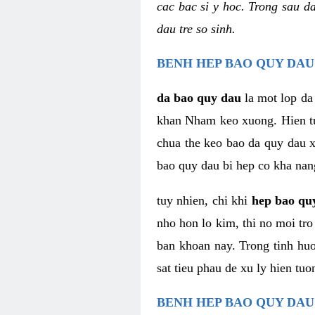
cac bac si y hoc. Trong sau d
dau tre so sinh.
BENH HEP BAO QUY DAU
da bao quy dau
la mot lop da
khan Nham keo xuong. Hien tuon
chua the keo bao da quy dau xu
bao quy dau bi hep co kha nan
tuy nhien, chi khi
hep bao qu
nho hon lo kim, thi no moi tr
ban khoan nay. Trong tinh huon
sat tieu phau de xu ly hien tuo
BENH HEP BAO QUY DAU 