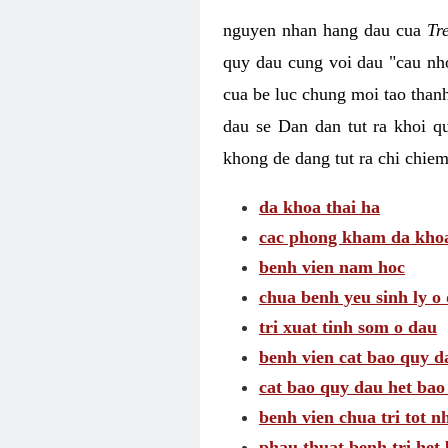
nguyen nhan hang dau cua
Tr
quy dau cung voi dau "cau nho
cua be luc chung moi tao than
dau se Dan dan tut ra khoi q
khong de dang tut ra chi chie
da khoa thai ha
cac phong kham da khoa 
benh vien nam hoc
chua benh yeu sinh ly o
tri xuat tinh som o dau
benh vien cat bao quy d
cat bao quy dau het bao
benh vien chua tri tot n
phau thuat benh tri het 