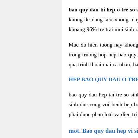
bao quy dau bi hep o tre so 
khong de dang keo xuong. day
khoang 96% tre trai moi sinh r
Mac du hien tuong nay khong 
trong truong hop hep bao quy
qua trinh thoai mai ca nhan, h
HEP BAO QUY DAU O TRE
bao quy dau hep tai tre so si
sinh duc cung voi benh hep b
phai duoc phan loai va dieu tri
mot. Bao quy dau hep vi s