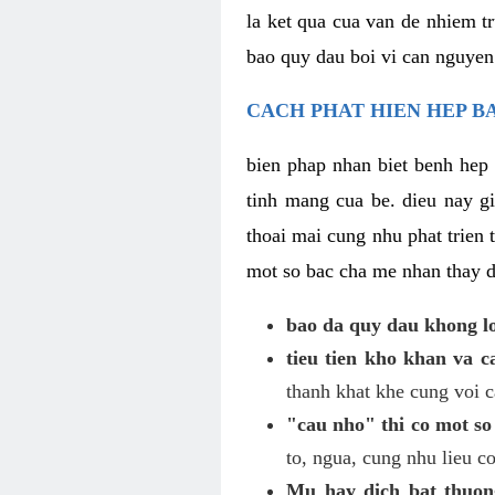
la ket qua cua van de nhiem t
bao quy dau boi vi can nguyen
CACH PHAT HIEN HEP BA
bien phap nhan biet benh hep 
tinh mang cua be. dieu nay 
thoai mai cung nhu phat trien
mot so bac cha me nhan thay d
bao da quy dau khong l
tieu tien kho khan va 
thanh khat khe cung voi c
"cau nho" thi co mot so
to, ngua, cung nhu lieu c
Mu hay dich bat thuon