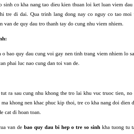
o sinh co kha nang tao dieu kien thuan loi ket luan viem dau
khi tre di dai. Qua trinh lang dong nay co nguy co tao moi
nen van de quy dau tro thanh tay do cung nhu viem nhiem.
inh:
n o bao quy dau cung voi gay nen tinh trang viem nhiem lo sa
can phai luc nao cung dan toi van de.
tut ra sau cung nhu khong the tro lai khu vuc truoc tien, no
ma khong nen khac phuc kip thoi, tre co kha nang doi dien d
e cat di hoan toan.
cua van de
bao quy dau bi hep o tre so sinh
kha tuong tu t