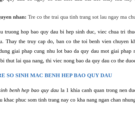
guyen nhan:
Tre co the trai qua tinh trang sot lau ngay ma ch
hu truong hop bao quy dau bi hep sinh duc, viec chua tri th
u. Thay the truy cap do, ban co the toi benh vien chuyen 
dung giai phap cung nhu lot bao da quy dau mot giai phap 
i thut lai qua nang, thi viec nong bao da quy dau co the duo
RE SO SINH MAC BENH HEP BAO QUY DAU
sinh benh hep bao quy dau
la 1 khia canh quan trong nen du
u khac phuc som tinh trang nay co kha nang ngan chan nhung