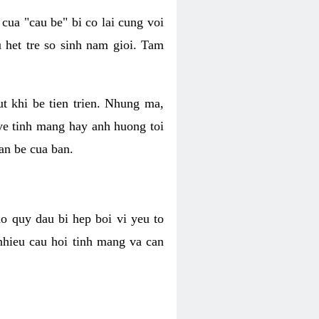
 cua "cau be" bi co lai cung voi
 het tre so sinh nam gioi. Tam
t khi be tien trien. Nhung ma,
ve tinh mang hay anh huong toi
an be cua ban.
ao quy dau bi hep boi vi yeu to
nhieu cau hoi tinh mang va can