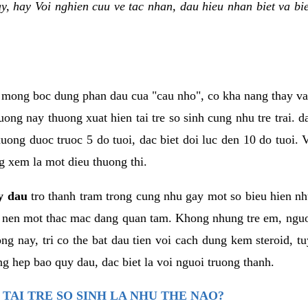
ay, hay Voi nghien cuu ve tac nhan, dau hieu nhan biet va 
 mong boc dung phan dau cua "cau nho", co kha nang thay va
g nay thuong xuat hien tai tre so sinh cung nhu tre trai. da
ong duoc truoc 5 do tuoi, dac biet doi luc den 10 do tuoi. V
g xem la mot dieu thuong thi.
y dau
tro thanh tram trong cung nhu gay mot so bieu hien nh
o nen mot thac mac dang quan tam. Khong nhung tre em, nguo
g nay, tri co the bat dau tien voi cach dung kem steroid, tu
ng hep bao quy dau, dac biet la voi nguoi truong thanh.
TAI TRE SO SINH LA NHU THE NAO?