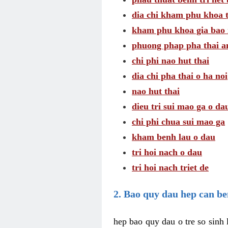
dia chi kham phu khoa t
kham phu khoa gia bao 
phuong phap pha thai a
chi phi nao hut thai
dia chi pha thai o ha noi
nao hut thai
dieu tri sui mao ga o da
chi phi chua sui mao ga
kham benh lau o dau
tri hoi nach o dau
tri hoi nach triet de
2. Bao quy dau hep can b
hep bao quy dau o tre so sinh