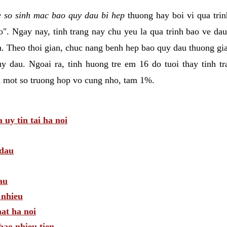
e so sinh mac bao quy dau bi hep
thuong hay boi vi qua trin
". Ngay nay, tinh trang nay chu yeu la qua trinh bao ve da
h. Theo thoi gian, chuc nang benh hep bao quy dau thuong g
uy dau. Ngoai ra, tinh huong tre em 16 do tuoi thay tinh 
m mot so truong hop vo cung nho, tam 1%.
uy tin tai ha noi
 dau
au
 nhieu
hat ha noi
bao nhieu tien