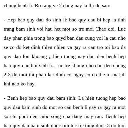
chung benh li. Ro rang ve 2 dang nay la thi du sau:
- Hep bao quy dau do sinh li: bao quy dau bi hep la tinh
trang bam sinh voi hau het mot so tre moi Chao doi. Luc
day phan phia trong bao quyd ban dau cung voi la cau nho
se co do ket dinh thien nhien va gay ra can tro toi bao da
quy dau lon khoang ¿ hien tuong nay dan den benh hep
bao quy dau boi sinh li. Luc tre khong nho dan den chung
2-3 do tuoi thi phan ket dinh co nguy co co the tu mat di
khi nao ko hay.
- Benh hep bao quy dau bam sinh: La hien tuong hep bao
quy dau bam sinh do mot so can benh li gay ra gay ra mot
so chi phoi den cuoc song cua dang may rau. Benh hep
bao quy dau bam sinh duoc tim luc tre tung duoc 3 do tuoi