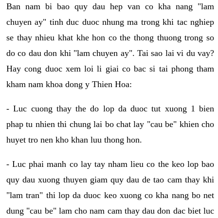
Ban nam bi bao quy dau hep van co kha nang "lam
chuyen ay" tinh duc duoc nhung ma trong khi tac nghiep
se thay nhieu khat khe hon co the thong thuong trong so
do co dau don khi "lam chuyen ay". Tai sao lai vi du vay?
Hay cong duoc xem loi li giai co bac si tai phong tham
kham nam khoa dong y Thien Hoa:
- Luc cuong thay the do lop da duoc tut xuong 1 bien
phap tu nhien thi chung lai bo chat lay "cau be" khien cho
huyet tro nen kho khan luu thong hon.
- Luc phai manh co lay tay nham lieu co the keo lop bao
quy dau xuong thuyen giam quy dau de tao cam thay khi
"lam tran" thi lop da duoc keo xuong co kha nang bo net
dung "cau be" lam cho nam cam thay dau don dac biet luc