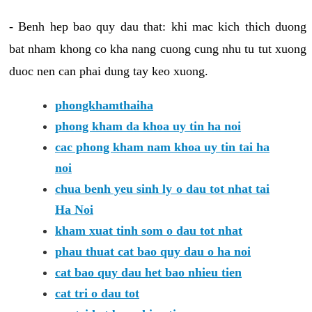
- Benh hep bao quy dau that: khi mac kich thich duong
bat nham khong co kha nang cuong cung nhu tu tut xuong
duoc nen can phai dung tay keo xuong.
phongkhamthaiha
phong kham da khoa uy tin ha noi
cac phong kham nam khoa uy tin tai ha
noi
chua benh yeu sinh ly o dau tot nhat tai
Ha Noi
kham xuat tinh som o dau tot nhat
phau thuat cat bao quy dau o ha noi
cat bao quy dau het bao nhieu tien
cat tri o dau tot