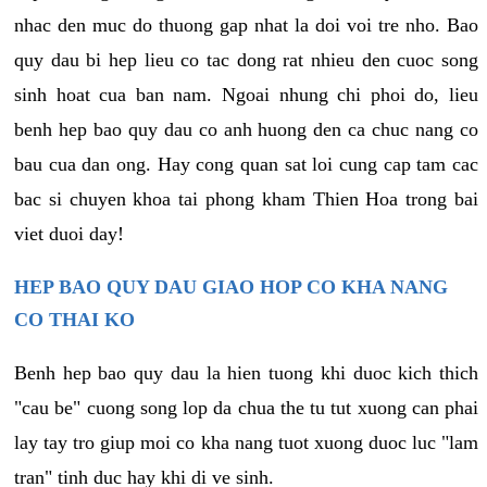
nhac den muc do thuong gap nhat la doi voi tre nho. Bao
quy dau bi hep lieu co tac dong rat nhieu den cuoc song
sinh hoat cua ban nam. Ngoai nhung chi phoi do, lieu
benh hep bao quy dau co anh huong den ca chuc nang co
bau cua dan ong. Hay cong quan sat loi cung cap tam cac
bac si chuyen khoa tai phong kham Thien Hoa trong bai
viet duoi day!
HEP BAO QUY DAU GIAO HOP CO KHA NANG
CO THAI KO
Benh hep bao quy dau la hien tuong khi duoc kich thich
"cau be" cuong song lop da chua the tu tut xuong can phai
lay tay tro giup moi co kha nang tuot xuong duoc luc "lam
tran" tinh duc hay khi di ve sinh.