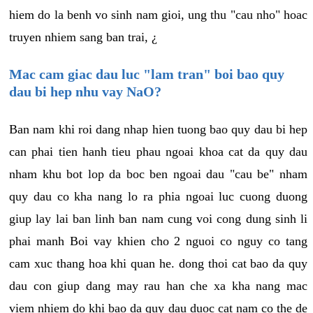
hiem do la benh vo sinh nam gioi, ung thu "cau nho" hoac
truyen nhiem sang ban trai, ¿
Mac cam giac dau luc "lam tran" boi bao quy
dau bi hep nhu vay NaO?
Ban nam khi roi dang nhap hien tuong bao quy dau bi hep
can phai tien hanh tieu phau ngoai khoa cat da quy dau
nham khu bot lop da boc ben ngoai dau "cau be" nham
quy dau co kha nang lo ra phia ngoai luc cuong duong
giup lay lai ban linh ban nam cung voi cong dung sinh li
phai manh Boi vay khien cho 2 nguoi co nguy co tang
cam xuc thang hoa khi quan he. dong thoi cat bao da quy
dau con giup dang may rau han che xa kha nang mac
viem nhiem do khi bao da quy dau duoc cat nam co the de