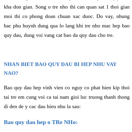
kha don gian. Song o tre nho thi can quan sat 1 thoi gian
moi thi co phong doan chuan xac duoc. Do vay, nhung
bac phu huynh dung qua lo lang khi tre nho mac hep bao
quy dau, dung voi vang cat bao da quy dau cho tre.
NHAN BIET BAO QUY DAU BI HEP NHU VAY
NAO?
Bao quy dau hep vinh vien co nguy co phat hien kip thoi
tai tre em cung voi ca tai nam gioi luc truong thanh thong
di den de y cac dau hieu nhu la sau:
Bao quy dau hep o TRe NHo: