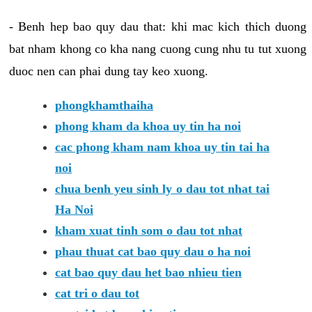
- Benh hep bao quy dau that: khi mac kich thich duong
bat nham khong co kha nang cuong cung nhu tu tut xuong
duoc nen can phai dung tay keo xuong.
phongkhamthaiha
phong kham da khoa uy tin ha noi
cac phong kham nam khoa uy tin tai ha
noi
chua benh yeu sinh ly o dau tot nhat tai
Ha Noi
kham xuat tinh som o dau tot nhat
phau thuat cat bao quy dau o ha noi
cat bao quy dau het bao nhieu tien
cat tri o dau tot