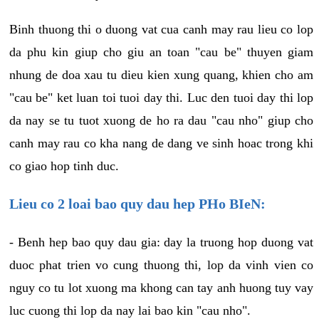
Binh thuong thi o duong vat cua canh may rau lieu co lop
da phu kin giup cho giu an toan "cau be" thuyen giam
nhung de doa xau tu dieu kien xung quang, khien cho am
"cau be" ket luan toi tuoi day thi. Luc den tuoi day thi lop
da nay se tu tuot xuong de ho ra dau "cau nho" giup cho
canh may rau co kha nang de dang ve sinh hoac trong khi
co giao hop tinh duc.
Lieu co 2 loai bao quy dau hep PHo BIeN:
- Benh hep bao quy dau gia: day la truong hop duong vat
duoc phat trien vo cung thuong thi, lop da vinh vien co
nguy co tu lot xuong ma khong can tay anh huong tuy vay
luc cuong thi lop da nay lai bao kin "cau nho".