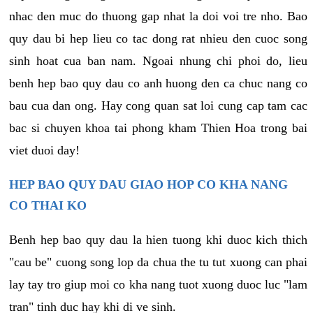
nhac den muc do thuong gap nhat la doi voi tre nho. Bao
quy dau bi hep lieu co tac dong rat nhieu den cuoc song
sinh hoat cua ban nam. Ngoai nhung chi phoi do, lieu
benh hep bao quy dau co anh huong den ca chuc nang co
bau cua dan ong. Hay cong quan sat loi cung cap tam cac
bac si chuyen khoa tai phong kham Thien Hoa trong bai
viet duoi day!
HEP BAO QUY DAU GIAO HOP CO KHA NANG
CO THAI KO
Benh hep bao quy dau la hien tuong khi duoc kich thich
"cau be" cuong song lop da chua the tu tut xuong can phai
lay tay tro giup moi co kha nang tuot xuong duoc luc "lam
tran" tinh duc hay khi di ve sinh.