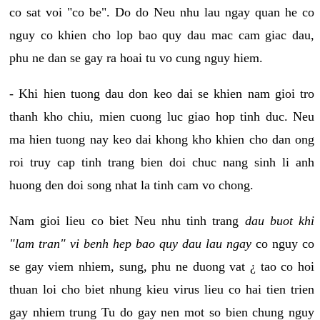
co sat voi "co be". Do do Neu nhu lau ngay quan he co
nguy co khien cho lop bao quy dau mac cam giac dau,
phu ne dan se gay ra hoai tu vo cung nguy hiem.
- Khi hien tuong dau don keo dai se khien nam gioi tro
thanh kho chiu, mien cuong luc giao hop tinh duc. Neu
ma hien tuong nay keo dai khong kho khien cho dan ong
roi truy cap tinh trang bien doi chuc nang sinh li anh
huong den doi song nhat la tinh cam vo chong.
Nam gioi lieu co biet Neu nhu tinh trang
dau buot khi
"lam tran" vi benh hep bao quy dau lau ngay
co nguy co
se gay viem nhiem, sung, phu ne duong vat ¿ tao co hoi
thuan loi cho biet nhung kieu virus lieu co hai tien trien
gay nhiem trung Tu do gay nen mot so bien chung nguy