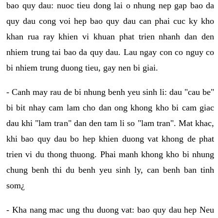
bao quy dau: nuoc tieu dong lai o nhung nep gap bao da
quy dau cong voi hep bao quy dau can phai cuc ky kho
khan rua ray khien vi khuan phat trien nhanh dan den
nhiem trung tai bao da quy dau. Lau ngay con co nguy co
bi nhiem trung duong tieu, gay nen bi giai.
- Canh may rau de bi nhung benh yeu sinh li: dau "cau be"
bi bit nhay cam lam cho dan ong khong kho bi cam giac
dau khi "lam tran" dan den tam li so "lam tran". Mat khac,
khi bao quy dau bo hep khien duong vat khong de phat
trien vi du thong thuong. Phai manh khong kho bi nhung
chung benh thi du benh yeu sinh ly, can benh ban tinh
som¿
- Kha nang mac ung thu duong vat: bao quy dau hep Neu