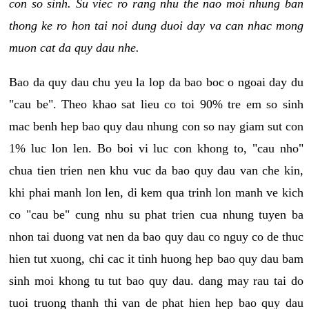
con so sinh. Su viec ro rang nhu the nao moi nhung ban
thong ke ro hon tai noi dung duoi day va can nhac mong
muon cat da quy dau nhe.
Bao da quy dau chu yeu la lop da bao boc o ngoai day du
"cau be". Theo khao sat lieu co toi 90% tre em so sinh
mac benh hep bao quy dau nhung con so nay giam sut con
1% luc lon len. Bo boi vi luc con khong to, "cau nho"
chua tien trien nen khu vuc da bao quy dau van che kin,
khi phai manh lon len, di kem qua trinh lon manh ve kich
co "cau be" cung nhu su phat trien cua nhung tuyen ba
nhon tai duong vat nen da bao quy dau co nguy co de thuc
hien tut xuong, chi cac it tinh huong hep bao quy dau bam
sinh moi khong tu tut bao quy dau. dang may rau tai do
tuoi truong thanh thi van de phat hien hep bao quy dau