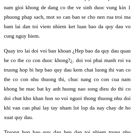
nam gioi khong de dang co the ve sinh duoc vung kin 1
phuong phap sach, mot so can ban se cho nen rua troi ma
bam lai dan toi viem nhiem ket luan bao da quy dau vo
cung nguy hiem.
Quay tro lai doi voi ban khoan ¿Hep bao da quy dau quan
he co the co con duoc khong?¿. doi voi phai manh roi va
truong hop bi hep bao quy dau kem chat luong thi van co
the co con nhu thuong thi, chuc nang co con cua nam
khong he mac bat ky anh huong nao song dieu do thi co
doi chut kho khan hon so voi nguoi thong thuong nhu doi
khi van can phai lay tay nham lot lop da nay chay de ho
xuat quy dau.
Truong hop bao quy dau hep dan toi nhiem trung phu