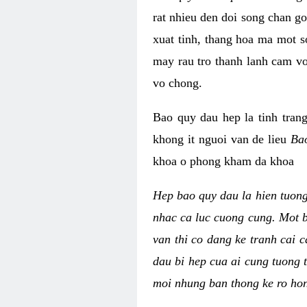
rat nhieu den doi song chan g
xuat tinh, thang hoa ma mot 
may rau tro thanh lanh cam vo
vo chong.
Bao quy dau hep la tinh tran
khong it nguoi van de lieu
Ba
khoa o phong kham da khoa
Hep bao quy dau la hien tuon
nhac ca luc cuong cung. Mot b
van thi co dang ke tranh cai 
dau bi hep cua ai cung tuong t
moi nhung ban thong ke ro hon