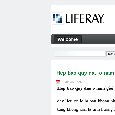
Skip to Content
Welcome
Hep bao quy dau o nam gioi 
Navigation
Hep bao quy dau o nam 
12/8/23 5:07 AM
Hep bao quy dau o nam gioi 
day lieu co le la ban khoan n
tung khong con la tinh huong 