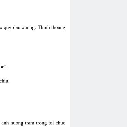
bao quy dau xuong. Thinh thoang
be".
chiu.
 anh huong tram trong toi chuc