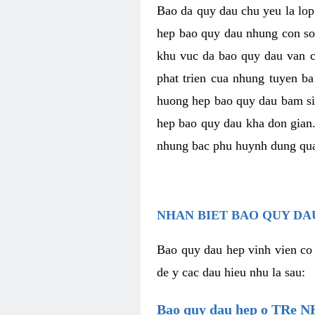
Bao da quy dau chu yeu la lop
hep bao quy dau nhung con so 
khu vuc da bao quy dau van c
phat trien cua nhung tuyen ba
huong hep bao quy dau bam sin
hep bao quy dau kha don gian.
nhung bac phu huynh dung qua 
NHAN BIET BAO QUY DAU
Bao quy dau hep vinh vien co n
de y cac dau hieu nhu la sau:
Bao quy dau hep o TRe N