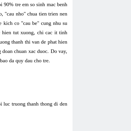
toi 90% tre em so sinh mac benh
, "cau nho" chua tien trien nen
e kich co "cau be" cung nhu su
hien tut xuong, chi cac it tinh
uong thanh thi van de phat hien
ng doan chuan xac duoc. Do vay,
bao da quy dau cho tre.
i luc truong thanh thong di den