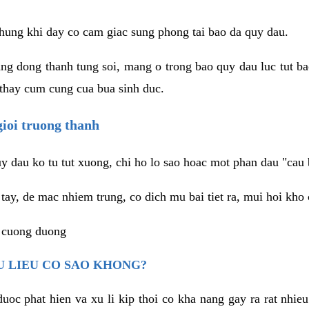
nhung khi day co cam giac sung phong tai bao da quy dau.
ang dong thanh tung soi, mang o trong bao quy dau luc tut 
 thay cum cung cua bua sinh duc.
ioi truong thanh
y dau ko tu tut xuong, chi ho lo sao hoac mot phan dau "cau 
tay, de mac nhiem trung, co dich mu bai tiet ra, mui hoi kho 
n cuong duong
U LIEU CO SAO KHONG?
c phat hien va xu li kip thoi co kha nang gay ra rat nhieu