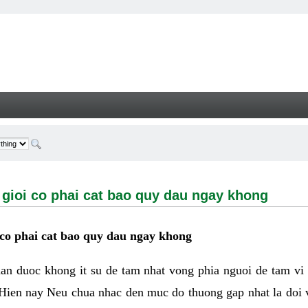
co phai cat bao quy dau ngay khong - Welcome
gioi co phai cat bao quy dau ngay khong
co phai cat bao quy dau ngay khong
han duoc khong it su de tam nhat vong phia nguoi de tam vi
Hien nay Neu chua nhac den muc do thuong gap nhat la doi v