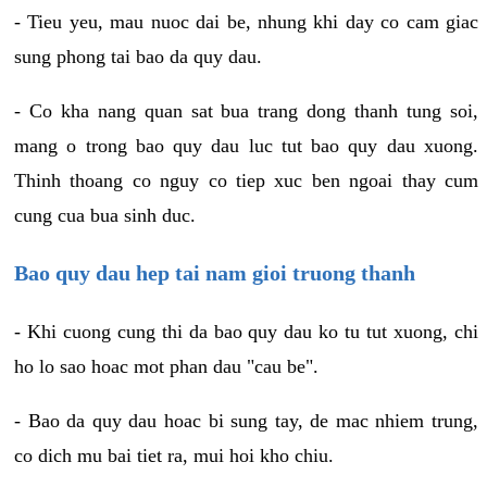
- Tieu yeu, mau nuoc dai be, nhung khi day co cam giac
sung phong tai bao da quy dau.
- Co kha nang quan sat bua trang dong thanh tung soi,
mang o trong bao quy dau luc tut bao quy dau xuong.
Thinh thoang co nguy co tiep xuc ben ngoai thay cum
cung cua bua sinh duc.
Bao quy dau hep tai nam gioi truong thanh
- Khi cuong cung thi da bao quy dau ko tu tut xuong, chi
ho lo sao hoac mot phan dau "cau be".
- Bao da quy dau hoac bi sung tay, de mac nhiem trung,
co dich mu bai tiet ra, mui hoi kho chiu.