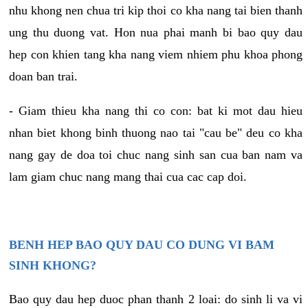
nhu khong nen chua tri kip thoi co kha nang tai bien thanh
ung thu duong vat. Hon nua phai manh bi bao quy dau
hep con khien tang kha nang viem nhiem phu khoa phong
doan ban trai.
- Giam thieu kha nang thi co con: bat ki mot dau hieu
nhan biet khong binh thuong nao tai "cau be" deu co kha
nang gay de doa toi chuc nang sinh san cua ban nam va
lam giam chuc nang mang thai cua cac cap doi.
BENH HEP BAO QUY DAU CO DUNG VI BAM
SINH KHONG?
Bao quy dau hep duoc phan thanh 2 loai: do sinh li va vi