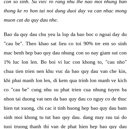
con so sinh. Su viec ro rang nhu the nao moi nhung ban
thong ke ro hon tai noi dung duoi day va can nhac mong
muon cat da quy dau nhe.
Bao da quy dau chu yeu la lop da bao boc o ngoai day du
"cau be". Theo khao sat lieu co toi 90% tre em so sinh
mac benh hep bao quy dau nhung con so nay giam sut con
1% luc lon len. Bo boi vi luc con khong to, "cau nho"
chua tien trien nen khu vuc da bao quy dau van che kin,
khi phai manh lon len, di kem qua trinh lon manh ve kich
co "cau be" cung nhu su phat trien cua nhung tuyen ba
nhon tai duong vat nen da bao quy dau co nguy co de thuc
hien tut xuong, chi cac it tinh huong hep bao quy dau bam
sinh moi khong tu tut bao quy dau. dang may rau tai do
tuoi truong thanh thi van de phat hien hep bao quy dau