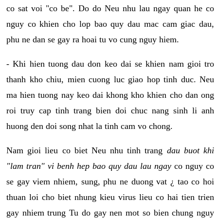
co sat voi "co be". Do do Neu nhu lau ngay quan he co
nguy co khien cho lop bao quy dau mac cam giac dau,
phu ne dan se gay ra hoai tu vo cung nguy hiem.
- Khi hien tuong dau don keo dai se khien nam gioi tro
thanh kho chiu, mien cuong luc giao hop tinh duc. Neu
ma hien tuong nay keo dai khong kho khien cho dan ong
roi truy cap tinh trang bien doi chuc nang sinh li anh
huong den doi song nhat la tinh cam vo chong.
Nam gioi lieu co biet Neu nhu tinh trang
dau buot khi
"lam tran" vi benh hep bao quy dau lau ngay
co nguy co
se gay viem nhiem, sung, phu ne duong vat ¿ tao co hoi
thuan loi cho biet nhung kieu virus lieu co hai tien trien
gay nhiem trung Tu do gay nen mot so bien chung nguy