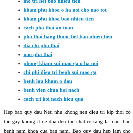
mo tri het bao nhieu tien
kham phu khoa o ha noi cho nao tot
kham phu khoa bao nhieu tien
cach pha thai an toan
pha thai bang thuoc het bao nhieu tien
dia chi pha thai
nao pha thai
phong kham sui mao ga o ha noi
chi phi dieu tri benh sui mao ga
benh lau kham o dau
benh vien chua hoi nach
cach tri hoi nach hieu qua
Hep bao quy dau Neu nhu khong nen dieu tri kip thoi co
the gay khong it de doa den the chat ro rang la toan than
benh nam khoa cua ban nam. Bao quy dau hep lam cho