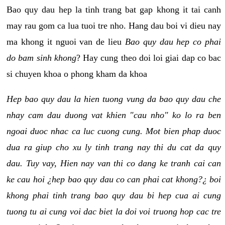
Bao quy dau hep la tinh trang bat gap khong it tai canh
may rau gom ca lua tuoi tre nho. Hang dau boi vi dieu nay
ma khong it nguoi van de lieu
Bao quy dau hep co phai
do bam sinh khong
? Hay cung theo doi loi giai dap co bac
si chuyen khoa o phong kham da khoa
Hep bao quy dau la hien tuong vung da bao quy dau che
nhay cam dau duong vat khien "cau nho" ko lo ra ben
ngoai duoc nhac ca luc cuong cung. Mot bien phap duoc
dua ra giup cho xu ly tinh trang nay thi du cat da quy
dau. Tuy vay, Hien nay van thi co dang ke tranh cai can
ke cau hoi ¿hep bao quy dau co can phai cat khong?¿ boi
khong phai tinh trang bao quy dau bi hep cua ai cung
tuong tu ai cung voi dac biet la doi voi truong hop cac tre