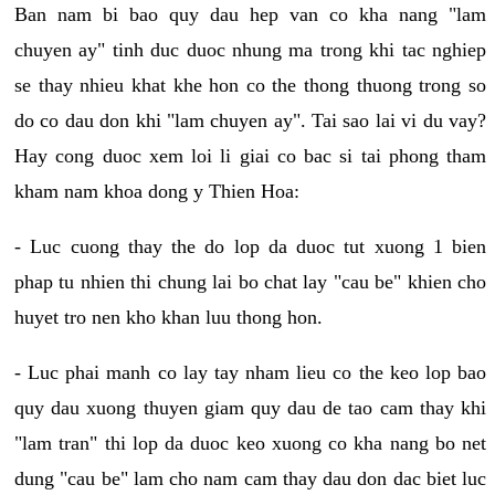
Ban nam bi bao quy dau hep van co kha nang "lam
chuyen ay" tinh duc duoc nhung ma trong khi tac nghiep
se thay nhieu khat khe hon co the thong thuong trong so
do co dau don khi "lam chuyen ay". Tai sao lai vi du vay?
Hay cong duoc xem loi li giai co bac si tai phong tham
kham nam khoa dong y Thien Hoa:
- Luc cuong thay the do lop da duoc tut xuong 1 bien
phap tu nhien thi chung lai bo chat lay "cau be" khien cho
huyet tro nen kho khan luu thong hon.
- Luc phai manh co lay tay nham lieu co the keo lop bao
quy dau xuong thuyen giam quy dau de tao cam thay khi
"lam tran" thi lop da duoc keo xuong co kha nang bo net
dung "cau be" lam cho nam cam thay dau don dac biet luc