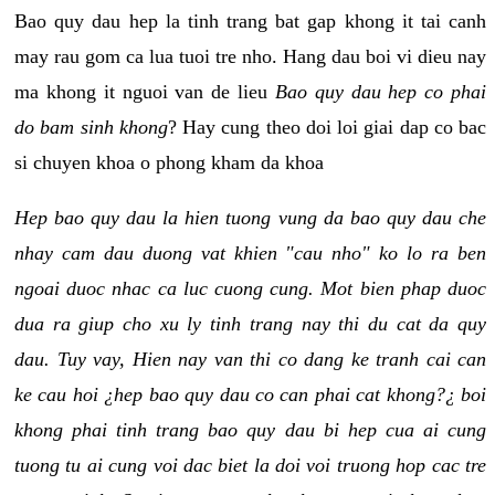
Bao quy dau hep la tinh trang bat gap khong it tai canh
may rau gom ca lua tuoi tre nho. Hang dau boi vi dieu nay
ma khong it nguoi van de lieu
Bao quy dau hep co phai
do bam sinh khong
? Hay cung theo doi loi giai dap co bac
si chuyen khoa o phong kham da khoa
Hep bao quy dau la hien tuong vung da bao quy dau che
nhay cam dau duong vat khien "cau nho" ko lo ra ben
ngoai duoc nhac ca luc cuong cung. Mot bien phap duoc
dua ra giup cho xu ly tinh trang nay thi du cat da quy
dau. Tuy vay, Hien nay van thi co dang ke tranh cai can
ke cau hoi ¿hep bao quy dau co can phai cat khong?¿ boi
khong phai tinh trang bao quy dau bi hep cua ai cung
tuong tu ai cung voi dac biet la doi voi truong hop cac tre