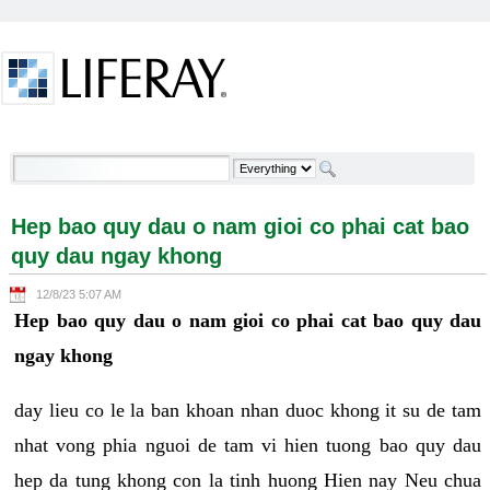
Skip to Content
Hep bao quy dau o nam gioi co phai cat bao quy
dau ngay khong - Welcome
Hep bao quy dau o nam gioi co phai cat bao
quy dau ngay khong
12/8/23 5:07 AM
Hep bao quy dau o nam gioi co phai cat bao quy dau
ngay khong
day lieu co le la ban khoan nhan duoc khong it su de tam
nhat vong phia nguoi de tam vi hien tuong bao quy dau
hep da tung khong con la tinh huong Hien nay Neu chua