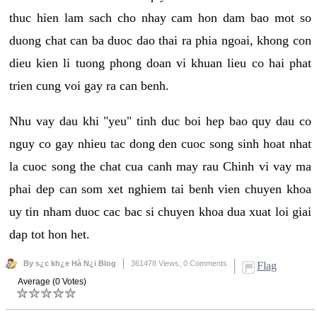
thuc hien lam sach cho nhay cam hon dam bao mot so
duong chat can ba duoc dao thai ra phia ngoai, khong con
dieu kien li tuong phong doan vi khuan lieu co hai phat
trien cung voi gay ra can benh.
Nhu vay dau khi "yeu" tinh duc boi hep bao quy dau co
nguy co gay nhieu tac dong den cuoc song sinh hoat nhat
la cuoc song the chat cua canh may rau Chinh vi vay ma
phai dep can som xet nghiem tai benh vien chuyen khoa
uy tin nham duoc cac bac si chuyen khoa dua xuat loi giai
dap tot hon het.
By s¿c kh¿e Hà N¿i Blog
361478 Views,
0 Comments
Flag
Average (0 Votes)