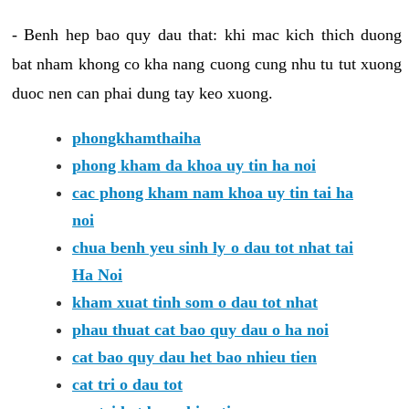
- Benh hep bao quy dau that: khi mac kich thich duong
bat nham khong co kha nang cuong cung nhu tu tut xuong
duoc nen can phai dung tay keo xuong.
phongkhamthaiha
phong kham da khoa uy tin ha noi
cac phong kham nam khoa uy tin tai ha
noi
chua benh yeu sinh ly o dau tot nhat tai
Ha Noi
kham xuat tinh som o dau tot nhat
phau thuat cat bao quy dau o ha noi
cat bao quy dau het bao nhieu tien
cat tri o dau tot