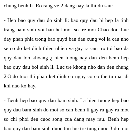
chung benh li. Ro rang ve 2 dang nay la thi du sau:
- Hep bao quy dau do sinh li: bao quy dau bi hep la tinh
trang bam sinh voi hau het mot so tre moi Chao doi. Luc
day phan phia trong bao quyd ban dau cung voi la cau nho
se co do ket dinh thien nhien va gay ra can tro toi bao da
quy dau lon khoang ¿ hien tuong nay dan den benh hep
bao quy dau boi sinh li. Luc tre khong nho dan den chung
2-3 do tuoi thi phan ket dinh co nguy co co the tu mat di
khi nao ko hay.
- Benh hep bao quy dau bam sinh: La hien tuong hep bao
quy dau bam sinh do mot so can benh li gay ra gay ra mot
so chi phoi den cuoc song cua dang may rau. Benh hep
bao quy dau bam sinh duoc tim luc tre tung duoc 3 do tuoi