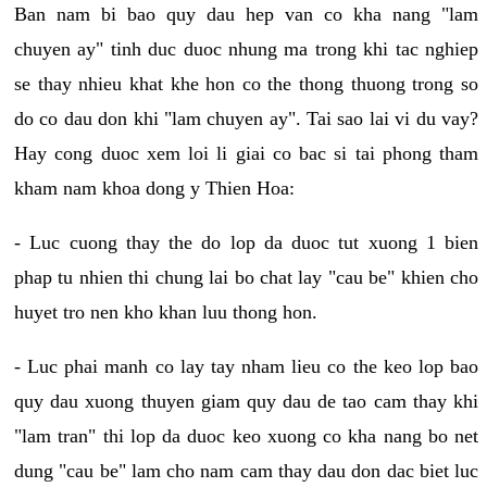
Ban nam bi bao quy dau hep van co kha nang "lam
chuyen ay" tinh duc duoc nhung ma trong khi tac nghiep
se thay nhieu khat khe hon co the thong thuong trong so
do co dau don khi "lam chuyen ay". Tai sao lai vi du vay?
Hay cong duoc xem loi li giai co bac si tai phong tham
kham nam khoa dong y Thien Hoa:
- Luc cuong thay the do lop da duoc tut xuong 1 bien
phap tu nhien thi chung lai bo chat lay "cau be" khien cho
huyet tro nen kho khan luu thong hon.
- Luc phai manh co lay tay nham lieu co the keo lop bao
quy dau xuong thuyen giam quy dau de tao cam thay khi
"lam tran" thi lop da duoc keo xuong co kha nang bo net
dung "cau be" lam cho nam cam thay dau don dac biet luc