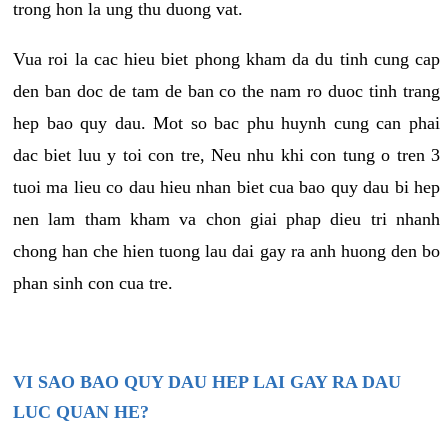
trong hon la ung thu duong vat.
Vua roi la cac hieu biet phong kham da du tinh cung cap
den ban doc de tam de ban co the nam ro duoc tinh trang
hep bao quy dau. Mot so bac phu huynh cung can phai
dac biet luu y toi con tre, Neu nhu khi con tung o tren 3
tuoi ma lieu co dau hieu nhan biet cua bao quy dau bi hep
nen lam tham kham va chon giai phap dieu tri nhanh
chong han che hien tuong lau dai gay ra anh huong den bo
phan sinh con cua tre.
VI SAO BAO QUY DAU HEP LAI GAY RA DAU
LUC QUAN HE?