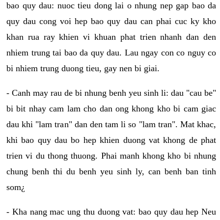
bao quy dau: nuoc tieu dong lai o nhung nep gap bao da
quy dau cong voi hep bao quy dau can phai cuc ky kho
khan rua ray khien vi khuan phat trien nhanh dan den
nhiem trung tai bao da quy dau. Lau ngay con co nguy co
bi nhiem trung duong tieu, gay nen bi giai.
- Canh may rau de bi nhung benh yeu sinh li: dau "cau be"
bi bit nhay cam lam cho dan ong khong kho bi cam giac
dau khi "lam tran" dan den tam li so "lam tran". Mat khac,
khi bao quy dau bo hep khien duong vat khong de phat
trien vi du thong thuong. Phai manh khong kho bi nhung
chung benh thi du benh yeu sinh ly, can benh ban tinh
som¿
- Kha nang mac ung thu duong vat: bao quy dau hep Neu