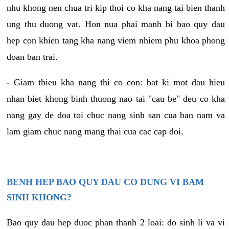
nhu khong nen chua tri kip thoi co kha nang tai bien thanh
ung thu duong vat. Hon nua phai manh bi bao quy dau
hep con khien tang kha nang viem nhiem phu khoa phong
doan ban trai.
- Giam thieu kha nang thi co con: bat ki mot dau hieu
nhan biet khong binh thuong nao tai "cau be" deu co kha
nang gay de doa toi chuc nang sinh san cua ban nam va
lam giam chuc nang mang thai cua cac cap doi.
BENH HEP BAO QUY DAU CO DUNG VI BAM
SINH KHONG?
Bao quy dau hep duoc phan thanh 2 loai: do sinh li va vi