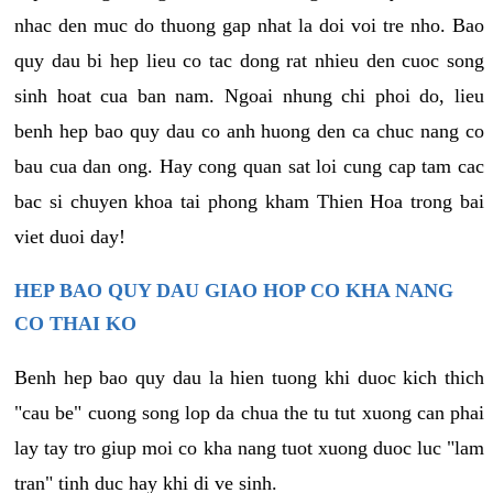
nhac den muc do thuong gap nhat la doi voi tre nho. Bao
quy dau bi hep lieu co tac dong rat nhieu den cuoc song
sinh hoat cua ban nam. Ngoai nhung chi phoi do, lieu
benh hep bao quy dau co anh huong den ca chuc nang co
bau cua dan ong. Hay cong quan sat loi cung cap tam cac
bac si chuyen khoa tai phong kham Thien Hoa trong bai
viet duoi day!
HEP BAO QUY DAU GIAO HOP CO KHA NANG
CO THAI KO
Benh hep bao quy dau la hien tuong khi duoc kich thich
"cau be" cuong song lop da chua the tu tut xuong can phai
lay tay tro giup moi co kha nang tuot xuong duoc luc "lam
tran" tinh duc hay khi di ve sinh.