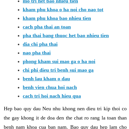
mo tri het bao nhieu tien
kham phu khoa o ha noi cho nao tot
kham phu khoa bao nhieu tien
cach pha thai an toan
pha thai bang thuoc het bao nhieu tien
dia chi pha thai
nao pha thai
phong kham sui mao ga o ha noi
chi phi dieu tri benh sui mao ga
benh lau kham o dau
benh vien chua hoi nach
cach tri hoi nach hieu qua
Hep bao quy dau Neu nhu khong nen dieu tri kip thoi co
the gay khong it de doa den the chat ro rang la toan than
benh nam khoa cua ban nam. Bao quy dau hep lam cho