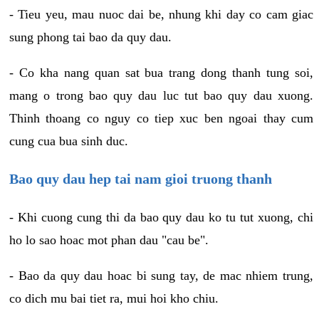
- Tieu yeu, mau nuoc dai be, nhung khi day co cam giac
sung phong tai bao da quy dau.
- Co kha nang quan sat bua trang dong thanh tung soi,
mang o trong bao quy dau luc tut bao quy dau xuong.
Thinh thoang co nguy co tiep xuc ben ngoai thay cum
cung cua bua sinh duc.
Bao quy dau hep tai nam gioi truong thanh
- Khi cuong cung thi da bao quy dau ko tu tut xuong, chi
ho lo sao hoac mot phan dau "cau be".
- Bao da quy dau hoac bi sung tay, de mac nhiem trung,
co dich mu bai tiet ra, mui hoi kho chiu.