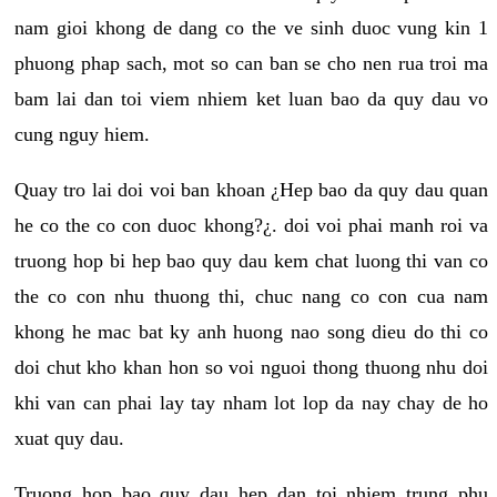
nam gioi khong de dang co the ve sinh duoc vung kin 1
phuong phap sach, mot so can ban se cho nen rua troi ma
bam lai dan toi viem nhiem ket luan bao da quy dau vo
cung nguy hiem.
Quay tro lai doi voi ban khoan ¿Hep bao da quy dau quan
he co the co con duoc khong?¿. doi voi phai manh roi va
truong hop bi hep bao quy dau kem chat luong thi van co
the co con nhu thuong thi, chuc nang co con cua nam
khong he mac bat ky anh huong nao song dieu do thi co
doi chut kho khan hon so voi nguoi thong thuong nhu doi
khi van can phai lay tay nham lot lop da nay chay de ho
xuat quy dau.
Truong hop bao quy dau hep dan toi nhiem trung phu