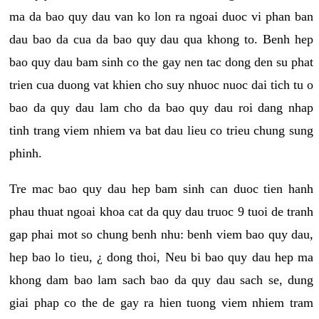
ma da bao quy dau van ko lon ra ngoai duoc vi phan ban
dau bao da cua da bao quy dau qua khong to. Benh hep
bao quy dau bam sinh co the gay nen tac dong den su phat
trien cua duong vat khien cho suy nhuoc nuoc dai tich tu o
bao da quy dau lam cho da bao quy dau roi dang nhap
tinh trang viem nhiem va bat dau lieu co trieu chung sung
phinh.
Tre mac bao quy dau hep bam sinh can duoc tien hanh
phau thuat ngoai khoa cat da quy dau truoc 9 tuoi de tranh
gap phai mot so chung benh nhu: benh viem bao quy dau,
hep bao lo tieu, ¿ dong thoi, Neu bi bao quy dau hep ma
khong dam bao lam sach bao da quy dau sach se, dung
giai phap co the de gay ra hien tuong viem nhiem tram