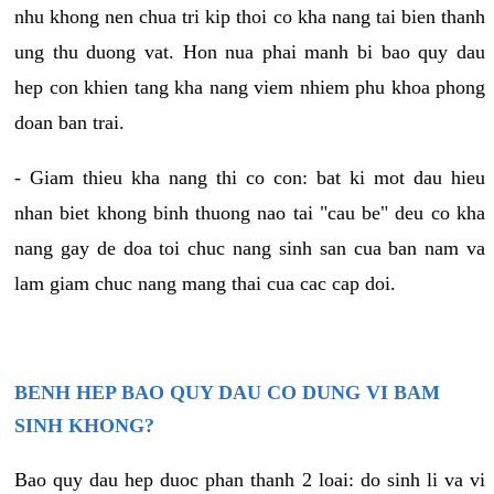
nhu khong nen chua tri kip thoi co kha nang tai bien thanh
ung thu duong vat. Hon nua phai manh bi bao quy dau
hep con khien tang kha nang viem nhiem phu khoa phong
doan ban trai.
- Giam thieu kha nang thi co con: bat ki mot dau hieu
nhan biet khong binh thuong nao tai "cau be" deu co kha
nang gay de doa toi chuc nang sinh san cua ban nam va
lam giam chuc nang mang thai cua cac cap doi.
BENH HEP BAO QUY DAU CO DUNG VI BAM
SINH KHONG?
Bao quy dau hep duoc phan thanh 2 loai: do sinh li va vi