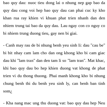
bao quy dau: nuoc tieu dong lai o nhung nep gap bao da
quy dau cong voi hep bao quy dau can phai cuc ky kho
khan rua ray khien vi khuan phat trien nhanh dan den
nhiem trung tai bao da quy dau. Lau ngay con co nguy co
bi nhiem trung duong tieu, gay nen bi giai.
- Canh may rau de bi nhung benh yeu sinh li: dau "cau be"
bi bit nhay cam lam cho dan ong khong kho bi cam giac
dau khi "lam tran" dan den tam li so "lam tran". Mat khac,
khi bao quy dau bo hep khien duong vat khong de phat
trien vi du thong thuong. Phai manh khong kho bi nhung
chung benh thi du benh yeu sinh ly, can benh ban tinh
som¿
- Kha nang mac ung thu duong vat: bao quy dau hep Neu