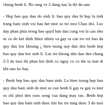
chung benh li. Ro rang ve 2 dang nay la thi du sau:
- Hep bao quy dau do sinh li: bao quy dau bi hep la tinh
trang bam sinh voi hau het mot so tre moi Chao doi. Luc
day phan phia trong bao quyd ban dau cung voi la cau nho
se co do ket dinh thien nhien va gay ra can tro toi bao da
quy dau lon khoang ¿ hien tuong nay dan den benh hep
bao quy dau boi sinh li. Luc tre khong nho dan den chung
2-3 do tuoi thi phan ket dinh co nguy co co the tu mat di
khi nao ko hay.
- Benh hep bao quy dau bam sinh: La hien tuong hep bao
quy dau bam sinh do mot so can benh li gay ra gay ra mot
so chi phoi den cuoc song cua dang may rau. Benh hep
bao quy dau bam sinh duoc tim luc tre tung duoc 3 do tuoi