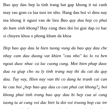
Bao quy dau hep la tinh trang bat gap khong it tai canh
may rau gom ca lua tuoi tre nho. Hang dau boi vi dieu nay
ma khong it nguoi van de lieu
Bao quy dau hep co phai
do bam sinh khong
? Hay cung theo doi loi giai dap co bac
si chuyen khoa o phong kham da khoa
Hep bao quy dau la hien tuong vung da bao quy dau che
nhay cam dau duong vat khien "cau nho" ko lo ra ben
ngoai duoc nhac ca luc cuong cung. Mot bien phap duoc
dua ra giup cho xu ly tinh trang nay thi du cat da quy
dau. Tuy vay, Hien nay van thi co dang ke tranh cai can
ke cau hoi ¿hep bao quy dau co can phai cat khong?¿ boi
khong phai tinh trang bao quy dau bi hep cua ai cung
tuong tu ai cung voi dac biet la doi voi truong hop cac tre