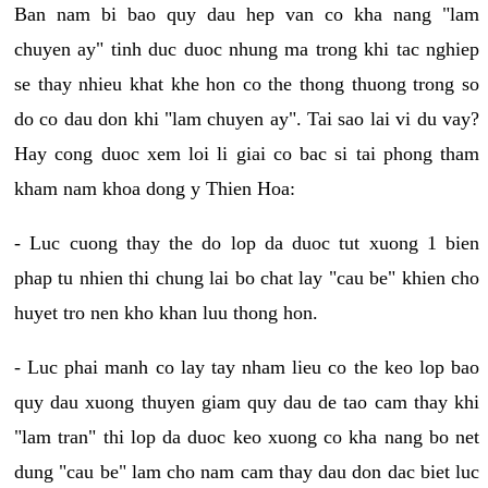
Ban nam bi bao quy dau hep van co kha nang "lam
chuyen ay" tinh duc duoc nhung ma trong khi tac nghiep
se thay nhieu khat khe hon co the thong thuong trong so
do co dau don khi "lam chuyen ay". Tai sao lai vi du vay?
Hay cong duoc xem loi li giai co bac si tai phong tham
kham nam khoa dong y Thien Hoa:
- Luc cuong thay the do lop da duoc tut xuong 1 bien
phap tu nhien thi chung lai bo chat lay "cau be" khien cho
huyet tro nen kho khan luu thong hon.
- Luc phai manh co lay tay nham lieu co the keo lop bao
quy dau xuong thuyen giam quy dau de tao cam thay khi
"lam tran" thi lop da duoc keo xuong co kha nang bo net
dung "cau be" lam cho nam cam thay dau don dac biet luc