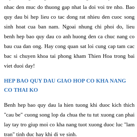
nhac den muc do thuong gap nhat la doi voi tre nho. Bao
quy dau bi hep lieu co tac dong rat nhieu den cuoc song
sinh hoat cua ban nam. Ngoai nhung chi phoi do, lieu
benh hep bao quy dau co anh huong den ca chuc nang co
bau cua dan ong. Hay cong quan sat loi cung cap tam cac
bac si chuyen khoa tai phong kham Thien Hoa trong bai
viet duoi day!
HEP BAO QUY DAU GIAO HOP CO KHA NANG
CO THAI KO
Benh hep bao quy dau la hien tuong khi duoc kich thich
"cau be" cuong song lop da chua the tu tut xuong can phai
lay tay tro giup moi co kha nang tuot xuong duoc luc "lam
tran" tinh duc hay khi di ve sinh.