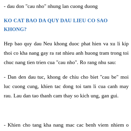
- dau don "cau nho" nhung lan cuong duong
KO CAT BAO DA QUY DAU LIEU CO SAO
KHONG?
Hep bao quy dau Neu khong duoc phat hien va xu li kip
thoi co kha nang gay ra rat nhieu anh huong tram trong toi
chuc nang tien trien cua "cau nho". Ro rang nhu sau:
- Dan den dau tuc, khong de chiu cho biet "cau be" moi
luc cuong cung, khien tac dong toi tam li cua canh may
rau. Lau dan tao thanh cam thay so kich ung, gan gui.
- Khien cho tang kha nang mac cac benh viem nhiem o