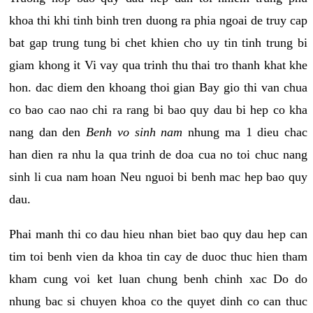
khoa thi khi tinh binh tren duong ra phia ngoai de truy cap
bat gap trung tung bi chet khien cho uy tin tinh trung bi
giam khong it Vi vay qua trinh thu thai tro thanh khat khe
hon. dac diem den khoang thoi gian Bay gio thi van chua
co bao cao nao chi ra rang bi bao quy dau bi hep co kha
nang dan den
Benh vo sinh nam
nhung ma 1 dieu chac
han dien ra nhu la qua trinh de doa cua no toi chuc nang
sinh li cua nam hoan Neu nguoi bi benh mac hep bao quy
dau.
Phai manh thi co dau hieu nhan biet bao quy dau hep can
tim toi benh vien da khoa tin cay de duoc thuc hien tham
kham cung voi ket luan chung benh chinh xac Do do
nhung bac si chuyen khoa co the quyet dinh co can thuc