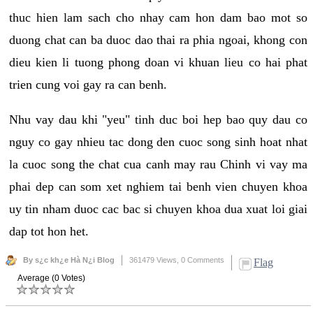
thuc hien lam sach cho nhay cam hon dam bao mot so
duong chat can ba duoc dao thai ra phia ngoai, khong con
dieu kien li tuong phong doan vi khuan lieu co hai phat
trien cung voi gay ra can benh.
Nhu vay dau khi "yeu" tinh duc boi hep bao quy dau co
nguy co gay nhieu tac dong den cuoc song sinh hoat nhat
la cuoc song the chat cua canh may rau Chinh vi vay ma
phai dep can som xet nghiem tai benh vien chuyen khoa
uy tin nham duoc cac bac si chuyen khoa dua xuat loi giai
dap tot hon het.
By s¿c kh¿e Hà N¿i Blog
361479 Views,
0 Comments
Flag
Average (0 Votes)