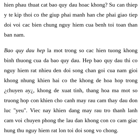
hien phau thuat cat bao quy dau hoac khong? Su can thiep
y te kip thoi co the giup phai manh han che phai giao tiep
doi voi cac bien chung nguy hiem cua benh toi toan than
ban nam.
Bao quy dau hep
la mot trong so cac hien tuong khong
binh thuong cua da bao quy dau. Hep bao quy dau thi co
nguy hiem rat nhieu den doi song chan goi cua nam gioi
khong nhung khien hai co the khong de hoa hop trong
¿chuyen ay¿, khong de xuat tinh, thang hoa ma mot so
truong hop con khien cho canh may rau cam thay dau don
luc "yeu". Viec nay khien dang may rau tro thanh lanh
cam voi chuyen phong the lau dan khong con co cam giac
hung thu nguy hiem rat lon toi doi song vo chong.