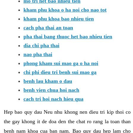
mo tri het bao nhieu tien
kham phu khoa o ha noi cho nao tot
kham phu khoa bao nhieu tien
cach pha thai an toan
pha thai bang thuoc het bao nhieu tien
dia chi pha thai
nao pha thai
phong kham sui mao ga o ha noi
chi phi dieu tri benh sui mao ga
benh lau kham o dau
benh vien chua hoi nach
cach tri hoi nach hieu qua
Hep bao quy dau Neu nhu khong nen dieu tri kip thoi co
the gay khong it de doa den the chat ro rang la toan than
benh nam khoa cua ban nam. Bao quy dau hep lam cho