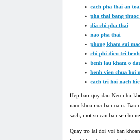
cach pha thai an to
pha thai bang thuoc 
dia chi pha thai
nao pha thai
phong kham sui mao
chi phi dieu tri ben
benh lau kham o da
benh vien chua hoi 
cach tri hoi nach hi
Hep bao quy dau Neu nhu khong
nam khoa cua ban nam. Bao q
sach, mot so can ban se cho n
Quay tro lai doi voi ban khoa