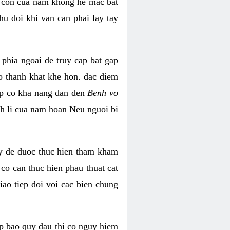
o con cua nam khong he mac bat
u doi khi van can phai lay tay
 phia ngoai de truy cap bat gap
tro thanh khat khe hon. dac diem
hep co kha nang dan den
Benh vo
nh li cua nam hoan Neu nguoi bi
ay de duoc thuc hien tham kham
co can thuc hien phau thuat cat
iao tiep doi voi cac bien chung
p bao quy dau thi co nguy hiem