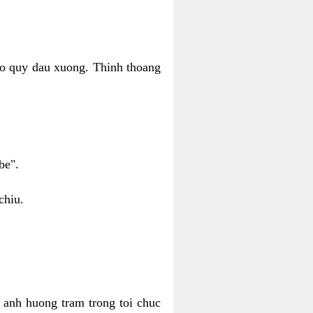
bao quy dau xuong. Thinh thoang
be".
chiu.
 anh huong tram trong toi chuc