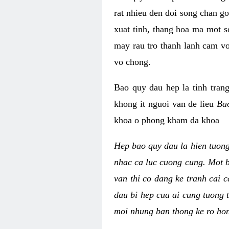
rat nhieu den doi song chan g
xuat tinh, thang hoa ma mot 
may rau tro thanh lanh cam vo
vo chong.
Bao quy dau hep la tinh tran
khong it nguoi van de lieu
Ba
khoa o phong kham da khoa
Hep bao quy dau la hien tuon
nhac ca luc cuong cung. Mot b
van thi co dang ke tranh cai 
dau bi hep cua ai cung tuong t
moi nhung ban thong ke ro hon