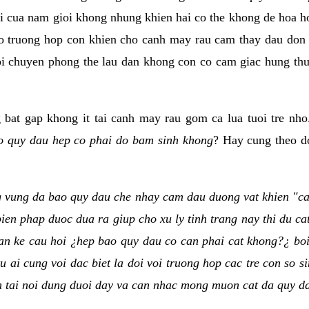
oi cua nam gioi khong nhung khien hai co the khong de hoa 
so truong hop con khien cho canh may rau cam thay dau don 
i chuyen phong the lau dan khong con co cam giac hung thu 
g bat gap khong it tai canh may rau gom ca lua tuoi tre nh
o quy dau hep co phai do bam sinh khong
? Hay cung theo do
g vung da bao quy dau che nhay cam dau duong vat khien "ca
ien phap duoc dua ra giup cho xu ly tinh trang nay thi du ca
can ke cau hoi ¿hep bao quy dau co can phai cat khong?¿ bo
u ai cung voi dac biet la doi voi truong hop cac tre con so s
 tai noi dung duoi day va can nhac mong muon cat da quy d