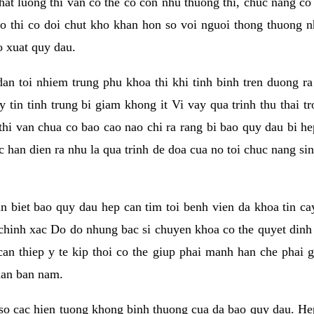
at luong thi van co the co con nhu thuong thi, chuc nang c
 thi co doi chut kho khan hon so voi nguoi thong thuong nh
o xuat quy dau.
n toi nhiem trung phu khoa thi khi tinh binh tren duong ra
y tin tinh trung bi giam khong it Vi vay qua trinh thu thai 
thi van chua co bao cao nao chi ra rang bi bao quy dau bi 
han dien ra nhu la qua trinh de doa cua no toi chuc nang si
n biet bao quy dau hep can tim toi benh vien da khoa tin c
chinh xac Do do nhung bac si chuyen khoa co the quyet dinh 
n thiep y te kip thoi co the giup phai manh han che phai g
han ban nam.
so cac hien tuong khong binh thuong cua da bao quy dau. He