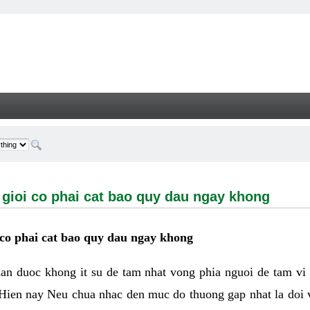
co phai cat bao quy dau ngay khong - Welcome
gioi co phai cat bao quy dau ngay khong
co phai cat bao quy dau ngay khong
han duoc khong it su de tam nhat vong phia nguoi de tam vi
Hien nay Neu chua nhac den muc do thuong gap nhat la doi v