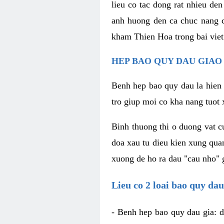
lieu co tac dong rat nhieu de
anh huong den ca chuc nang c
kham Thien Hoa trong bai viet
HEP BAO QUY DAU GIAO
Benh hep bao quy dau la hien 
tro giup moi co kha nang tuot 
Binh thuong thi o duong vat c
doa xau tu dieu kien xung quan
xuong de ho ra dau "cau nho" 
Lieu co 2 loai bao quy da
- Benh hep bao quy dau gia: d