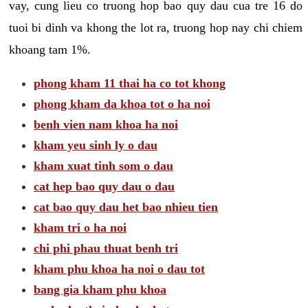
vay, cung lieu co truong hop bao quy dau cua tre 16 do
tuoi bi dinh va khong the lot ra, truong hop nay chi chiem
khoang tam 1%.
phong kham 11 thai ha co tot khong
phong kham da khoa tot o ha noi
benh vien nam khoa ha noi
kham yeu sinh ly o dau
kham xuat tinh som o dau
cat hep bao quy dau o dau
cat bao quy dau het bao nhieu tien
kham tri o ha noi
chi phi phau thuat benh tri
kham phu khoa ha noi o dau tot
bang gia kham phu khoa