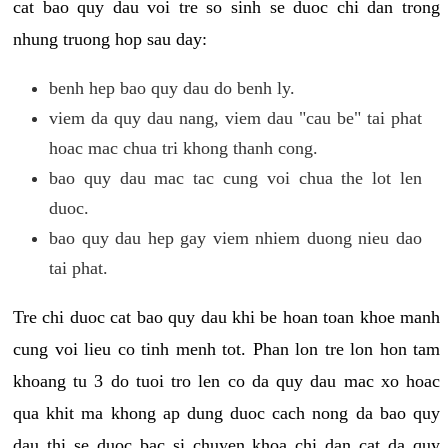
cat bao quy dau voi tre so sinh se duoc chi dan trong
nhung truong hop sau day:
benh hep bao quy dau do benh ly.
viem da quy dau nang, viem dau "cau be" tai phat
hoac mac chua tri khong thanh cong.
bao quy dau mac tac cung voi chua the lot len
duoc.
bao quy dau hep gay viem nhiem duong nieu dao
tai phat.
Tre chi duoc cat bao quy dau khi be hoan toan khoe manh
cung voi lieu co tinh menh tot. Phan lon tre lon hon tam
khoang tu 3 do tuoi tro len co da quy dau mac xo hoac
qua khit ma khong ap dung duoc cach nong da bao quy
dau thi se duoc bac si chuyen khoa chi dan cat da quy