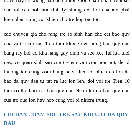
Cach nay se khong dan den thuong ton chan doan tre hoac
dan toi cau hoi tam sinh ly nhung doi hoi cha me phai
kien nhan cung voi khien cho tre hop tac tot.
cac chuyen gia cho rang tre so sinh han che cat bao quy
dau va tre em sau 4 do tuoi khong nen nong bao quy dau
bang tay boi co kha nang gay dinh va seo xo. Tai lua tuoi
nay, co quan sinh san cua tre em van con non not, de bi
thuong ton cung voi nhung be se lieu co nhieu co hoi de
bao da quy dau tu tut ra luc lon len. doi voi tre Tren 10
tuoi co the lam cat bao quy dau Neu nhu da bao quy dau
cua tre qua lon hay hep cung voi bi nhiem trung.
CHI DAN CHAM SOC TRE SAU KHI CAT DA QUY
DAU