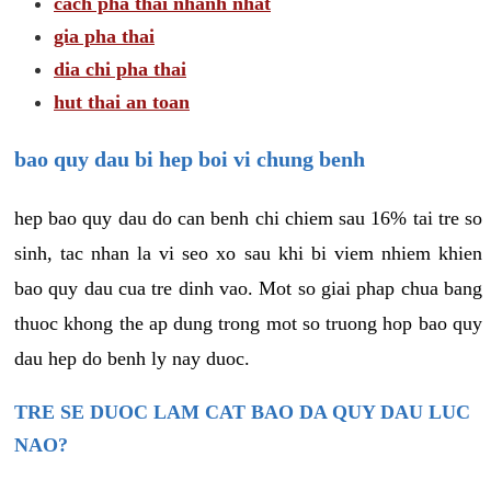
cach pha thai nhanh nhat
gia pha thai
dia chi pha thai
hut thai an toan
bao quy dau bi hep boi vi chung benh
hep bao quy dau do can benh chi chiem sau 16% tai tre so
sinh, tac nhan la vi seo xo sau khi bi viem nhiem khien
bao quy dau cua tre dinh vao. Mot so giai phap chua bang
thuoc khong the ap dung trong mot so truong hop bao quy
dau hep do benh ly nay duoc.
TRE SE DUOC LAM CAT BAO DA QUY DAU LUC
NAO?