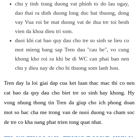
chu y tinh trang duong vat phinh to do lau ngay,
dao thai ra dinh duong long duc bat thuong, dong
vay Vua roi be mat duong vat de dua tre toi benh
vien da khoa dieu tri som.
duoi khi cat bao quy dau cho tre so sinh se lieu co
mot mieng bang sap Tren dau "cau be", vo cung
khong kho roi ra khi be di WC can phai ban nen
chu y dieu nay de cho bi thuong som lanh hon.
Tren day la loi giai dap cua ket luan thac mac thi co nen
cat bao da quy dau cho biet tre so sinh hay khong. Hy
vong nhung thong tin Tren da giup cho ich phong doan
mot so bac cha me trong van de nuoi duong va cham soc
de tre co kha nang phat trien tong quat nhat.