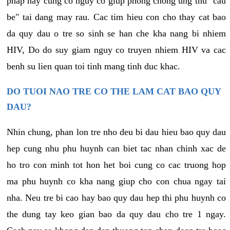
phap nay cung co nguy co giup phong chong ung thu "cau
be" tai dang may rau. Cac tim hieu con cho thay cat bao
da quy dau o tre so sinh se han che kha nang bi nhiem
HIV, Do do suy giam nguy co truyen nhiem HIV va cac
benh su lien quan toi tinh mang tinh duc khac.
DO TUOI NAO TRE CO THE LAM CAT BAO QUY
DAU?
Nhin chung, phan lon tre nho deu bi dau hieu bao quy dau
hep cung nhu phu huynh can biet tac nhan chinh xac de
ho tro con minh tot hon het boi cung co cac truong hop
ma phu huynh co kha nang giup cho con chua ngay tai
nha. Neu tre bi cao hay bao quy dau hep thi phu huynh co
the dung tay keo gian bao da quy dau cho tre 1 ngay.