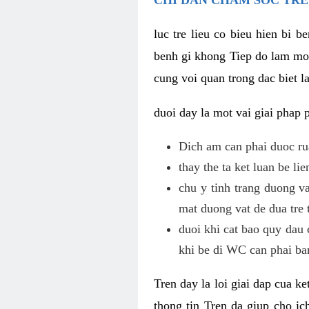
luc tre lieu co bieu hien bi 
benh gi khong Tiep do lam mot
cung voi quan trong dac biet l
duoi day la mot vai giai phap
Dich am can phai duoc ru
thay the ta ket luan be li
chu y tinh trang duong v
mat duong vat de dua tre 
duoi khi cat bao quy dau 
khi be di WC can phai ba
Tren day la loi giai dap cua k
thong tin Tren da giup cho i