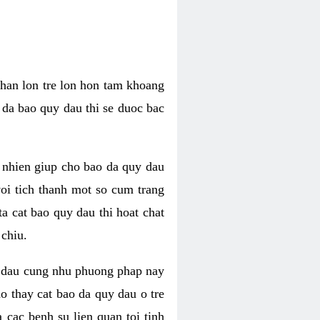
Phan lon tre lon hon tam khoang
 da bao quy dau thi se duoc bac
 nhien giup cho bao da quy dau
oi tich thanh mot so cum trang
a cat bao quy dau thi hoat chat
chiu.
uy dau cung nhu phuong phap nay
o thay cat bao da quy dau o tre
cac benh su lien quan toi tinh