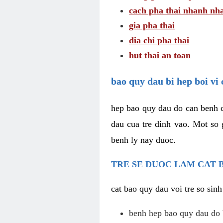
cach pha thai nhanh nh
gia pha thai
dia chi pha thai
hut thai an toan
bao quy dau bi hep boi vi
hep bao quy dau do can benh c
dau cua tre dinh vao. Mot so
benh ly nay duoc.
TRE SE DUOC LAM CAT 
cat bao quy dau voi tre so sin
benh hep bao quy dau do 