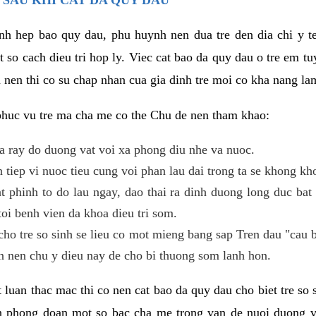
benh hep bao quy dau, phu huynh nen dua tre den dia chi y 
 so cach dieu tri hop ly. Viec cat bao da quy dau o tre em t
a nen thi co su chap nhan cua gia dinh tre moi co kha nang la
 phuc vu tre ma cha me co the Chu de nen tham khao:
a ray do duong vat voi xa phong diu nhe va nuoc.
en tiep vi nuoc tieu cung voi phan lau dai trong ta se khong k
at phinh to do lau ngay, dao thai ra dinh duong long duc bat
toi benh vien da khoa dieu tri som.
cho tre so sinh se lieu co mot mieng bang sap Tren dau "cau 
n nen chu y dieu nay de cho bi thuong som lanh hon.
et luan thac mac thi co nen cat bao da quy dau cho biet tre 
ch phong doan mot so bac cha me trong van de nuoi duong 