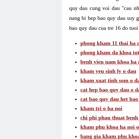
quy dau cung voi dau "cau nh
nang bi hep bao quy dau suy g
bao quy dau cua tre 16 do tuoi
phong kham 11 thai ha c
phong kham da khoa tot
benh vien nam khoa ha 
kham yeu sinh ly o dau
kham xuat tinh som o d
cat hep bao quy dau o d
cat bao quy dau het bao
kham tri o ha noi
chi phi phau thuat benh 
kham phu khoa ha noi o
bang gia kham phu kho