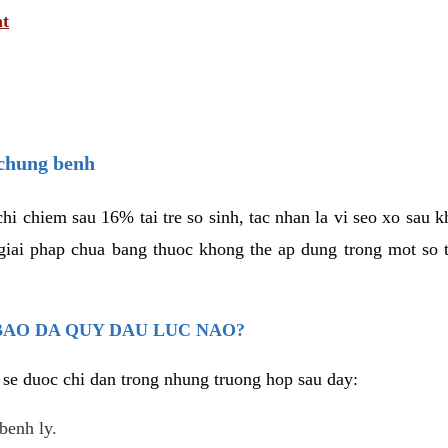
at
 chung benh
hi chiem sau 16% tai tre so sinh, tac nhan la vi seo xo sau 
 giai phap chua bang thuoc khong the ap dung trong mot so
BAO DA QUY DAU LUC NAO?
h se duoc chi dan trong nhung truong hop sau day:
benh ly.