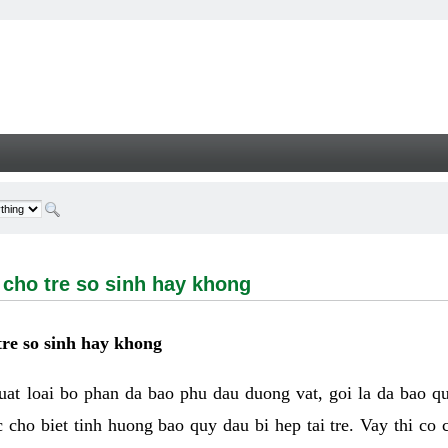
tre so sinh hay khong - Welcome
 cho tre so sinh hay khong
tre so sinh hay khong
huat loai bo phan da bao phu dau duong vat, goi la da bao q
c cho biet tinh huong bao quy dau bi hep tai tre. Vay thi co