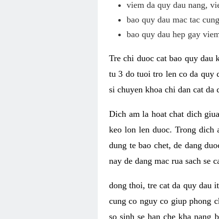
viem da quy dau nang, vi
bao quy dau mac tac cung 
bao quy dau hep gay viem
Tre chi duoc cat bao quy dau 
tu 3 do tuoi tro len co da qu
si chuyen khoa chi dan cat da 
Dich am la hoat chat dich giu
keo lon len duoc. Trong dich 
dung te bao chet, de dang duoc
nay de dang mac rua sach se c
dong thoi, tre cat da quy dau
cung co nguy co giup phong ch
so sinh se han che kha nang 