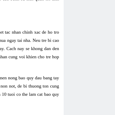
t tac nhan chinh xac de ho tro
ua ngay tai nha. Neu tre bi cao
gay. Cach nay se khong dan den
nhan cung voi khien cho tre hop
g nen nong bao quy dau bang tay
 non not, de bi thuong ton cung
n 10 tuoi co the lam cat bao quy