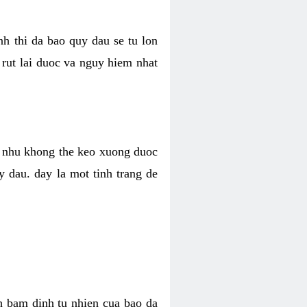
nh thi da bao quy dau se tu lon
 rut lai duoc va nguy hiem nhat
ng nhu khong the keo xuong duoc
y dau. day la mot tinh trang de
h bam dinh tu nhien cua bao da