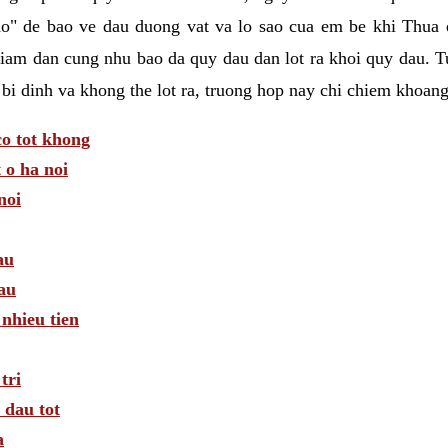
o" de bao ve dau duong vat va lo sao cua em be khi Thua d
iam dan cung nhu bao da quy dau dan lot ra khoi quy dau. T
 bi dinh va khong the lot ra, truong hop nay chi chiem khoan
o tot khong
 o ha noi
noi
au
au
 nhieu tien
tri
 dau tot
a