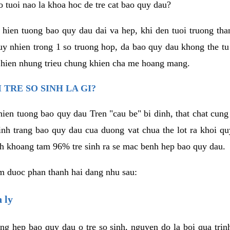
 tuoi nao la khoa hoc de tre cat bao quy dau?
 hien tuong bao quy dau dai va hep, khi den tuoi truong tha
y nhien trong 1 so truong hop, da bao quy dau khong the tu
 hien nhung trieu chung khien cha me hoang mang.
 TRE SO SINH LA GI?
 hien tuong bao quy dau Tren "cau be" bi dinh, that chat cu
inh trang bao quy dau cua duong vat chua the lot ra khoi qu
inh khoang tam 96% tre sinh ra se mac benh hep bao quy dau.
em duoc phan thanh hai dang nhu sau:
 ly
g hep bao quy dau o tre so sinh, nguyen do la boi qua trin