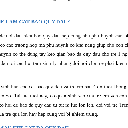
HE LAM CAT BAO QUY DAU?
deu bi dau hieu bao quy dau hep cung nhu phu huynh can bie
 co cac truong hop ma phu huynh co kha nang giup cho con ch
huynh co the dung tay keo gian bao da quy dau cho tre 1 n
 dan toi cau hoi tam sinh ly nhung doi hoi cha me phai kien 
o sinh han che cat bao quy dau va tre em sau 4 do tuoi khon
eo xo. Tai lua tuoi nay, co quan sinh san cua tre em van con
o hoi de bao da quy dau tu tut ra luc lon len. doi voi tre Tre
a tre qua lon hay hep cung voi bi nhiem trung.
 SAU KHI CAT DA QUY DAU