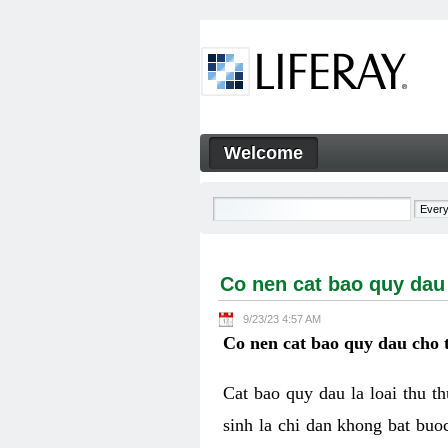
Skip to Content
Welcome
Co nen cat bao quy dau cho 
Navigation
Co nen cat bao quy dau
9/23/23 4:57 AM
Co nen cat bao quy dau cho 
Cat bao quy dau la loai thu t
sinh la chi dan khong bat buo