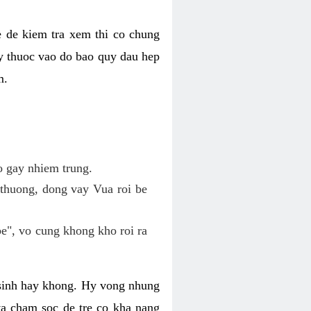
te de kiem tra xem thi co chung
uy thuoc vao do bao quy dau hep
m.
ho gay nhiem trung.
 thuong, dong vay Vua roi be
be", vo cung khong kho roi ra
so sinh hay khong. Hy vong nhung
va cham soc de tre co kha nang