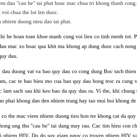
em dau "cau be" tai phat hoac mac chua tri khong thanh cong.
voi chua the lot len duoc.
 nhiem duong nieu dao tai phat.
khi be hoan toan khoe manh cung voi lieu co tinh menh tot. 
y dau mac xo hoac qua khit ma khong ap dung duoc cach nong
quy dau.
a dau duong vat va bao quy dau co cong dung Boc tach thien
am, cac te bao bieu mo cua bao quy dau bong troc ra cung v
 lam sach sau khi keo bao da quy dau ra. Vi the, khi chung t
an phai khong dan den nhiem trung hay tao mui hoi khong de 
 it co the mac viem nhiem duong tieu hon tre khong cat da q
ong ung thu "cau be" tai dang may rau. Cac tim hieu con ch
bi nhiem HIV, Do do suy giam nguy co truyen nhiem HIV va 