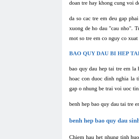
doan tre hay khong cung voi do
da so cac tre em deu gap phai
xuong de ho dau "cau nho". Tu
mot so tre em co nguy co xuat
BAO QUY DAU BI HEP TAI
bao quy dau hep tai tre em la
hoac con duoc dinh nghia la t
gap o nhung be trai voi uoc t
benh hep bao quy dau tai tre 
benh hep bao quy dau sinh
Chiem hau het nhung tinh huon