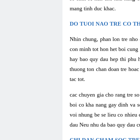
mang tinh duc khac.
DO TUOI NAO TRE CO T
Nhin chung, phan lon tre nho 
con minh tot hon het boi cung
hay bao quy dau hep thi phu 
thuong ton chan doan tre hoac
tac tot.
cac chuyen gia cho rang tre s
boi co kha nang gay dinh va s
voi nhung be se lieu co nhieu c
dau Neu nhu da bao quy dau cu
CHI DAN CHAM SOC TRE