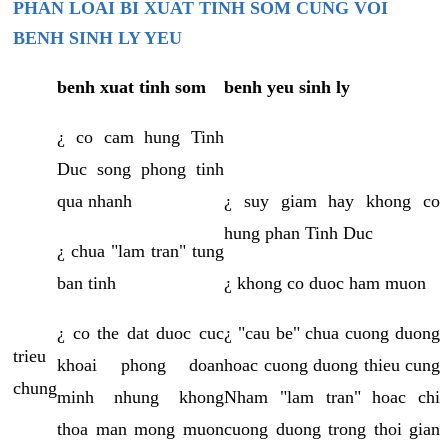
PHAN LOAI BI XUAT TINH SOM CUNG VOI
BENH SINH LY YEU
benh xuat tinh som
benh yeu sinh ly
¿ co cam hung Tinh
Duc song phong tinh
qua nhanh
¿ suy giam hay khong co
hung phan Tinh Duc
¿ chua "lam tran" tung
ban tinh
¿ khong co duoc ham muon
¿ co the dat duoc cuc
¿ "cau be" chua cuong duong
trieu
khoai phong doan
hoac cuong duong thieu cung
chung
minh nhung khong
Nham "lam tran" hoac chi
thoa man mong muon
cuong duong trong thoi gian