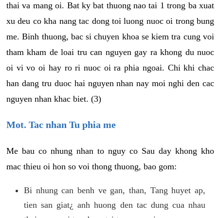
thai va mang oi. Bat ky bat thuong nao tai 1 trong ba xuat
xu deu co kha nang tac dong toi luong nuoc oi trong bung
me. Binh thuong, bac si chuyen khoa se kiem tra cung voi
tham kham de loai tru can nguyen gay ra khong du nuoc
oi vi vo oi hay ro ri nuoc oi ra phia ngoai. Chi khi chac
han dang tru duoc hai nguyen nhan nay moi nghi den cac
nguyen nhan khac biet. (3)
Mot. Tac nhan Tu phia me
Me bau co nhung nhan to nguy co Sau day khong kho
mac thieu oi hon so voi thong thuong, bao gom:
Bi nhung can benh ve gan, than, Tang huyet ap,
tien san giat¿ anh huong den tac dung cua nhau