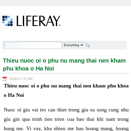
Skip to Content
Thieu nuoc oi o phu nu mang thai nen kham phu
khoa o Ha Noi - Welcome
Thieu nuoc oi o phu nu mang thai nen kham
phu khoa o Ha Noi
8/10/23 7:21 AM
Thieu nuoc oi o phu nu mang thai nen kham phu khoa
o Ha Noi
Nuoc oi giu vai tro can thiet trong giu su song cung nhu
giu gin qua trinh tien trien cua bao thai khi nam trong
bung me. Vi vay, kha nhieu me bau hoang mang, hoang