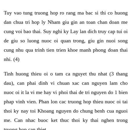
Tuy vao tung truong hop ro rang ma bac si thi co huong
dan chua tri hop ly Nham giu gin an toan chan doan me
cung voi bao thai. Suy nghi ky Lay lan dich truy cap tui oi
de giu so luong nuoc oi quan trong, giu gin nuoi song
cung nhu qua trinh tien trien khoe manh phong doan thai
nhi. (4)
Tinh huong thieu oi o tam ca nguyet thu nhat (3 thang
dau), can phai dinh vi chuan xac can nguyen lam cho
nuoc oi it la vi me hay vi phoi thai de tri nguyen do 1 bien
phap vinh vien. Phan lon cac truong hop thieu nuoc oi tai
thoi ky nay toi Khoang nguyen do chung benh cua nguoi
me. Can nhac buoc ket thuc thoi ky thai nghen trong
truong hop can thiet.