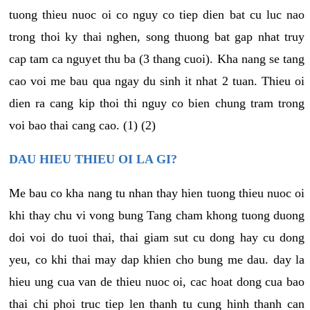
tuong thieu nuoc oi co nguy co tiep dien bat cu luc nao
trong thoi ky thai nghen, song thuong bat gap nhat truy
cap tam ca nguyet thu ba (3 thang cuoi). Kha nang se tang
cao voi me bau qua ngay du sinh it nhat 2 tuan. Thieu oi
dien ra cang kip thoi thi nguy co bien chung tram trong
voi bao thai cang cao. (1) (2)
DAU HIEU THIEU OI LA GI?
Me bau co kha nang tu nhan thay hien tuong thieu nuoc oi
khi thay chu vi vong bung Tang cham khong tuong duong
doi voi do tuoi thai, thai giam sut cu dong hay cu dong
yeu, co khi thai may dap khien cho bung me dau. day la
hieu ung cua van de thieu nuoc oi, cac hoat dong cua bao
thai chi phoi truc tiep len thanh tu cung hinh thanh can