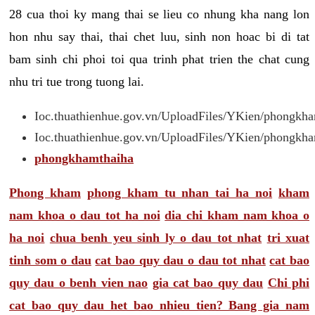
28 cua thoi ky mang thai se lieu co nhung kha nang lon
hon nhu say thai, thai chet luu, sinh non hoac bi di tat
bam sinh chi phoi toi qua trinh phat trien the chat cung
nhu tri tue trong tuong lai.
Ioc.thuathienhue.gov.vn/UploadFiles/YKien/phongk
Ioc.thuathienhue.gov.vn/UploadFiles/YKien/phongkh
phongkhamthaiha
Phong kham
phong kham tu nhan tai ha noi
kham
nam khoa o dau tot ha noi
dia chi kham nam khoa o
ha noi
chua benh yeu sinh ly o dau tot nhat
tri xuat
tinh som o dau
cat bao quy dau o dau tot nhat
cat bao
quy dau o benh vien nao
gia cat bao quy dau
Chi phi
cat bao quy dau het bao nhieu tien? Bang gia nam