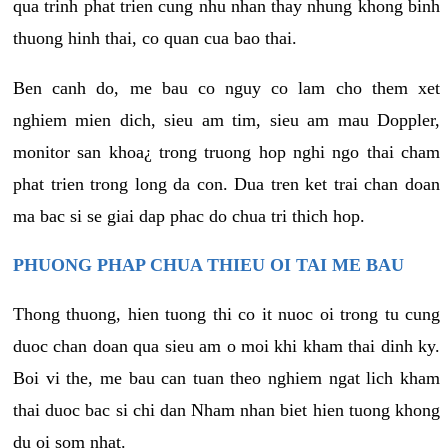
qua trinh phat trien cung nhu nhan thay nhung khong binh
thuong hinh thai, co quan cua bao thai.
Ben canh do, me bau co nguy co lam cho them xet
nghiem mien dich, sieu am tim, sieu am mau Doppler,
monitor san khoa¿ trong truong hop nghi ngo thai cham
phat trien trong long da con. Dua tren ket trai chan doan
ma bac si se giai dap phac do chua tri thich hop.
PHUONG PHAP CHUA THIEU OI TAI ME BAU
Thong thuong, hien tuong thi co it nuoc oi trong tu cung
duoc chan doan qua sieu am o moi khi kham thai dinh ky.
Boi vi the, me bau can tuan theo nghiem ngat lich kham
thai duoc bac si chi dan Nham nhan biet hien tuong khong
du oi som nhat.