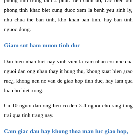
phong tinh trong tam 2 phut. Ben canh do, cac bien doi
phong tinh khac biet cung duoc xem la benh yeu sinh ly,
nhu chua the ban tinh, kho khan ban tinh, hay ban tinh
nguoc dong.
Giam sut ham muon tinh duc
Dau hieu nhan biet nay vinh vien la cam nhan coi nhe cua
nguoi dan ong nhan thay it hung thu, khong xuat hien ¿rao
ruc¿, khong nen ne van de giao hop tinh duc, hay lam qua
loa cho biet xong.
Cu 10 nguoi dan ong lieu co den 3-4 nguoi cho rang tung
trai qua tinh trang nay.
Cam giac dau hay khong thoa man luc giao hop,