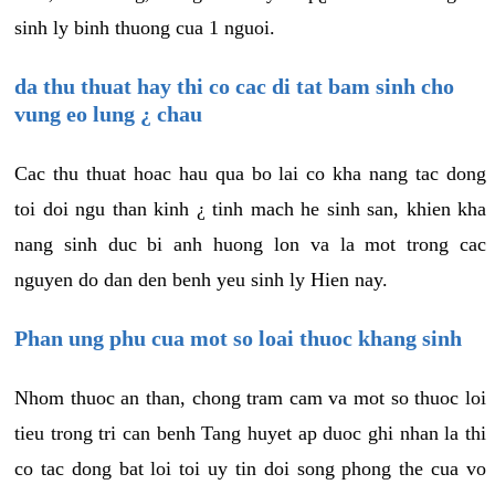
sinh ly binh thuong cua 1 nguoi.
da thu thuat hay thi co cac di tat bam sinh cho
vung eo lung ¿ chau
Cac thu thuat hoac hau qua bo lai co kha nang tac dong
toi doi ngu than kinh ¿ tinh mach he sinh san, khien kha
nang sinh duc bi anh huong lon va la mot trong cac
nguyen do dan den benh yeu sinh ly Hien nay.
Phan ung phu cua mot so loai thuoc khang sinh
Nhom thuoc an than, chong tram cam va mot so thuoc loi
tieu trong tri can benh Tang huyet ap duoc ghi nhan la thi
co tac dong bat loi toi uy tin doi song phong the cua vo