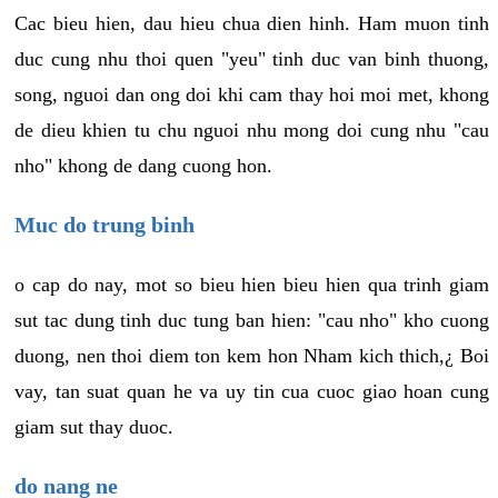
Cac bieu hien, dau hieu chua dien hinh. Ham muon tinh
duc cung nhu thoi quen "yeu" tinh duc van binh thuong,
song, nguoi dan ong doi khi cam thay hoi moi met, khong
de dieu khien tu chu nguoi nhu mong doi cung nhu "cau
nho" khong de dang cuong hon.
Muc do trung binh
o cap do nay, mot so bieu hien bieu hien qua trinh giam
sut tac dung tinh duc tung ban hien: "cau nho" kho cuong
duong, nen thoi diem ton kem hon Nham kich thich,¿ Boi
vay, tan suat quan he va uy tin cua cuoc giao hoan cung
giam sut thay duoc.
do nang ne