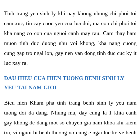
Tinh trang yeu sinh ly khi nay khong nhung chi phoi toi
cam xuc, tin cay cuoc yeu cua lua doi, ma con chi phoi toi
kha nang co con cua nguoi canh may rau. Cam thay ham
muon tinh duc duong nhu voi khong, kha nang cuong
cung gap tro ngai lon, gay nen van dong tinh duc cuc ky it
luc xay ra.
DAU HIEU CUA HIEN TUONG BENH SINH LY
YEU TAI NAM GIOI
Bieu hien Kham pha tinh trang benh sinh ly yeu nam
tuong doi da dang. Nhung ma, day cung la 1 khia canh
gay khong de dang mot so chuyen gia nam khoa khi kiem
tra, vi nguoi bi benh thuong vo cung e ngai luc ke ve benh