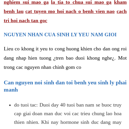
nghiem sui mao ga
la tia to chua sui mao ga
kham
benh lau
cat tuyen mo hoi nach o benh vien nao
cach
tri hoi nach tan goc
NGUYEN NHAN CUA SINH LY YEU NAM GIOI
Lieu co khong it yeu to cong huong khien cho dan ong roi
dang nhap hien tuong ¿tren bao duoi khong nghe¿. Mot
trong cac nguyen nhan chinh gom co
Can nguyen noi sinh dan toi benh yeu sinh ly phai
manh
do tuoi tac: Duoi day 40 tuoi ban nam se buoc truy
cap giai doan man duc voi cac trieu chung lao hoa
thien nhien. Khi nay hormone sinh duc dang may