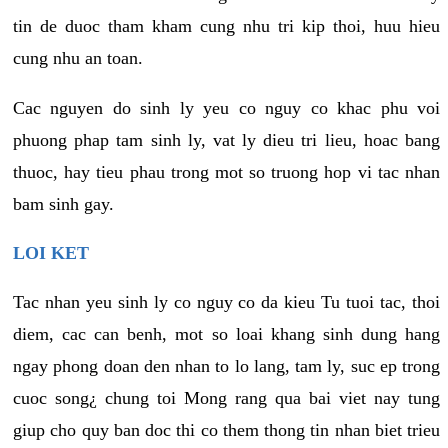
tin de duoc tham kham cung nhu tri kip thoi, huu hieu
cung nhu an toan.
Cac nguyen do sinh ly yeu co nguy co khac phu voi
phuong phap tam sinh ly, vat ly dieu tri lieu, hoac bang
thuoc, hay tieu phau trong mot so truong hop vi tac nhan
bam sinh gay.
LOI KET
Tac nhan yeu sinh ly co nguy co da kieu Tu tuoi tac, thoi
diem, cac can benh, mot so loai khang sinh dung hang
ngay phong doan den nhan to lo lang, tam ly, suc ep trong
cuoc song¿ chung toi Mong rang qua bai viet nay tung
giup cho quy ban doc thi co them thong tin nhan biet trieu