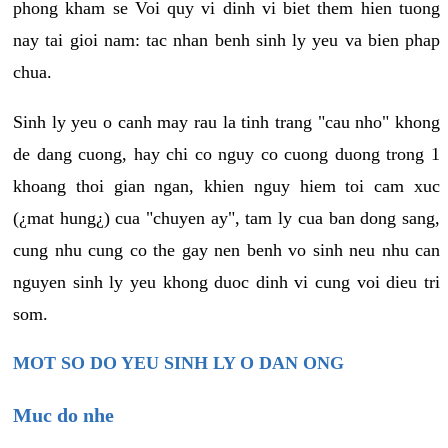
phong kham se Voi quy vi dinh vi biet them hien tuong
nay tai gioi nam: tac nhan benh sinh ly yeu va bien phap
chua.
Sinh ly yeu o canh may rau la tinh trang "cau nho" khong
de dang cuong, hay chi co nguy co cuong duong trong 1
khoang thoi gian ngan, khien nguy hiem toi cam xuc
(¿mat hung¿) cua "chuyen ay", tam ly cua ban dong sang,
cung nhu cung co the gay nen benh vo sinh neu nhu can
nguyen sinh ly yeu khong duoc dinh vi cung voi dieu tri
som.
MOT SO DO YEU SINH LY O DAN ONG
Muc do nhe