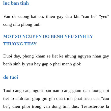
luc ban tinh
Van de cuong bat on, thieu gay dau khi "cau be" "yeu"
cung nhu phong tinh.
MOT SO NGUYEN DO BENH YEU SINH LY
THUONG THAY
Duoi day, phong kham se liet ke nhung nguyen nhan gay
benh sinh ly yeu hay gap o phai manh gioi:
do tuoi
Tuoi cang cao, nguoi ban nam cang giam dan luong noi
tiet to sinh san giup giu gin qua trinh phat trien cua "cau
be", dieu phoi trong van dong tinh duc. Testosterone la