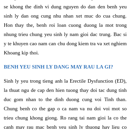
se khong the dinh vi dung nguyen do dan den benh yeu
sinh ly dan ong cung nhu nhan xet muc do cua chung.
Hon thay the, benh roi loan cuong duong la mot trong
nhung trieu chung yeu sinh ly nam gioi dac trung. Bac si
y te khuyen cao nam can chu dong kiem tra va xet nghiem
Khoang kip thoi.
BENH YEU SINH LY DANG MAY RAU LA GI?
Sinh ly yeu trong tieng anh la Erectile Dysfunction (ED),
la thuat ngu de cap den hien tuong thay doi tac dung tinh
duc gom nhan to the dinh duong cung voi Tinh than.
Chung benh co the gap o ca nam va nu doi voi mot so
trieu chung khong giong. Ro rang tai nam gioi la co the
canh may rau mac benh yeu sinh ly thuong hay lieu co