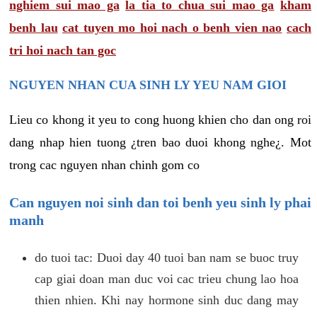
nghiem sui mao ga
la tia to chua sui mao ga
kham
benh lau
cat tuyen mo hoi nach o benh vien nao
cach
tri hoi nach tan goc
NGUYEN NHAN CUA SINH LY YEU NAM GIOI
Lieu co khong it yeu to cong huong khien cho dan ong roi
dang nhap hien tuong ¿tren bao duoi khong nghe¿. Mot
trong cac nguyen nhan chinh gom co
Can nguyen noi sinh dan toi benh yeu sinh ly phai
manh
do tuoi tac: Duoi day 40 tuoi ban nam se buoc truy
cap giai doan man duc voi cac trieu chung lao hoa
thien nhien. Khi nay hormone sinh duc dang may