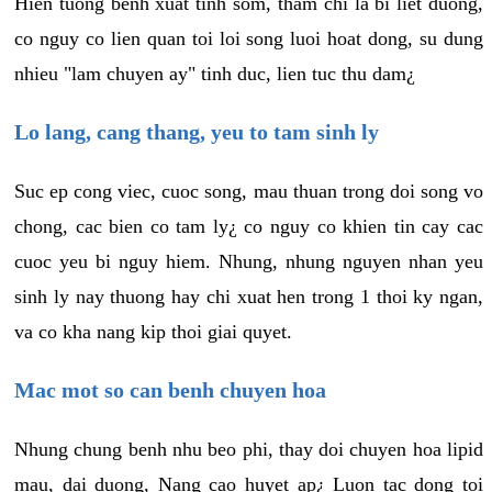
Hien tuong benh xuat tinh som, tham chi la bi liet duong,
co nguy co lien quan toi loi song luoi hoat dong, su dung
nhieu "lam chuyen ay" tinh duc, lien tuc thu dam¿
Lo lang, cang thang, yeu to tam sinh ly
Suc ep cong viec, cuoc song, mau thuan trong doi song vo
chong, cac bien co tam ly¿ co nguy co khien tin cay cac
cuoc yeu bi nguy hiem. Nhung, nhung nguyen nhan yeu
sinh ly nay thuong hay chi xuat hen trong 1 thoi ky ngan,
va co kha nang kip thoi giai quyet.
Mac mot so can benh chuyen hoa
Nhung chung benh nhu beo phi, thay doi chuyen hoa lipid
mau, dai duong, Nang cao huyet ap¿ Luon tac dong toi