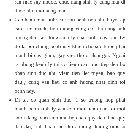
rau mac suy nhuoc, chuc nang sinh ly cung mat di
duoc nhu thoi sung man.
Can benh man tinh: cac can benh nen nhu huyet ap
cao, tim mach, tieu duong cung co kha nang anh
huong den tac dung sinh ly cua canh may rau. Ly
do la boi chung benh nay khien cho suc khoe phai
manh bi suy giam, gay viec tho o chan goi. Ngoai
ra nhung benh ly thi co lien quan truc tiep den bo
phan sinh duc nhu viem tien liet tuyen, bao quy
dau,¿ cung van lieu co anh huong nhat dinh toi
benh nay.
Di tat co quan sinh duc: 1 so truong hop phai
manh benh sinh ly yeu con moi lien quan toi mot
so di dang bam sinh nhu hep bao quy dau, bao quy
dau dai, tinh hoan lac cho,¿ thong thuong mot so