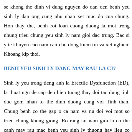
se khong the dinh vi dung nguyen do dan den benh yeu
sinh ly dan ong cung nhu nhan xet muc do cua chung.
Hon thay the, benh roi loan cuong duong la mot trong
nhung trieu chung yeu sinh ly nam gioi dac trung. Bac si
y te khuyen cao nam can chu dong kiem tra va xet nghiem
Khoang kip thoi.
BENH YEU SINH LY DANG MAY RAU LA GI?
Sinh ly yeu trong tieng anh la Erectile Dysfunction (ED),
la thuat ngu de cap den hien tuong thay doi tac dung tinh
duc gom nhan to the dinh duong cung voi Tinh than.
Chung benh co the gap o ca nam va nu doi voi mot so
trieu chung khong giong. Ro rang tai nam gioi la co the
canh may rau mac benh yeu sinh ly thuong hay lieu co