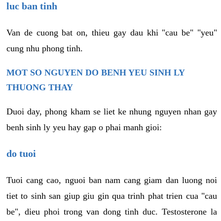
luc ban tinh
Van de cuong bat on, thieu gay dau khi "cau be" "yeu"
cung nhu phong tinh.
MOT SO NGUYEN DO BENH YEU SINH LY
THUONG THAY
Duoi day, phong kham se liet ke nhung nguyen nhan gay
benh sinh ly yeu hay gap o phai manh gioi:
do tuoi
Tuoi cang cao, nguoi ban nam cang giam dan luong noi
tiet to sinh san giup giu gin qua trinh phat trien cua "cau
be", dieu phoi trong van dong tinh duc. Testosterone la