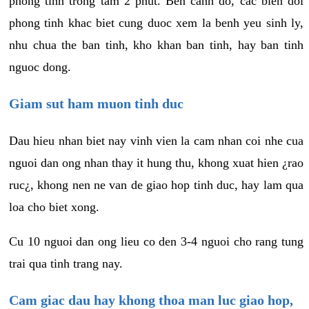
phong tinh trong tam 2 phut. Ben canh do, cac bien doi
phong tinh khac biet cung duoc xem la benh yeu sinh ly,
nhu chua the ban tinh, kho khan ban tinh, hay ban tinh
nguoc dong.
Giam sut ham muon tinh duc
Dau hieu nhan biet nay vinh vien la cam nhan coi nhe cua
nguoi dan ong nhan thay it hung thu, khong xuat hien ¿rao
ruc¿, khong nen ne van de giao hop tinh duc, hay lam qua
loa cho biet xong.
Cu 10 nguoi dan ong lieu co den 3-4 nguoi cho rang tung
trai qua tinh trang nay.
Cam giac dau hay khong thoa man luc giao hop,