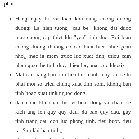
phai:
Hang ngay bi roi loan kha nang cuong duong
duong: La hien tuong "cau be" khong dat duoc
muc cuong cap thiet khi "yeu" tinh duc. Roi loan
cuong duong thuong co cac bieu hien nhu: ¿cau
nho¿ mac iu mem truoc luc xuat tinh, thieu cam
nhan quan he tinh duc, thieu hay mat cuc khoai¿
Mat can bang ban tinh lien tuc: canh may rau se bi
phai mot so trieu chung xuat tinh som, khong ban
tinh hoac xuat tinh nguoc dong.
dau nhuc khi quan he: vi hoat dong va cham se
kich ung len quy quy dau, da bao quy dau, gay
tinh trang dau don luc phong tinh, tieu buot, tieu
rat Sau khi ban tinh¿