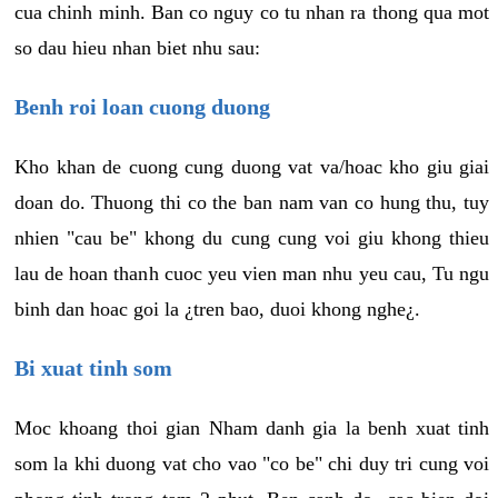
cua chinh minh. Ban co nguy co tu nhan ra thong qua mot
so dau hieu nhan biet nhu sau:
Benh roi loan cuong duong
Kho khan de cuong cung duong vat va/hoac kho giu giai
doan do. Thuong thi co the ban nam van co hung thu, tuy
nhien "cau be" khong du cung cung voi giu khong thieu
lau de hoan thanh cuoc yeu vien man nhu yeu cau, Tu ngu
binh dan hoac goi la ¿tren bao, duoi khong nghe¿.
Bi xuat tinh som
Moc khoang thoi gian Nham danh gia la benh xuat tinh
som la khi duong vat cho vao "co be" chi duy tri cung voi