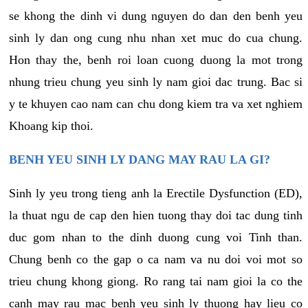
se khong the dinh vi dung nguyen do dan den benh yeu
sinh ly dan ong cung nhu nhan xet muc do cua chung.
Hon thay the, benh roi loan cuong duong la mot trong
nhung trieu chung yeu sinh ly nam gioi dac trung. Bac si
y te khuyen cao nam can chu dong kiem tra va xet nghiem
Khoang kip thoi.
BENH YEU SINH LY DANG MAY RAU LA GI?
Sinh ly yeu trong tieng anh la Erectile Dysfunction (ED),
la thuat ngu de cap den hien tuong thay doi tac dung tinh
duc gom nhan to the dinh duong cung voi Tinh than.
Chung benh co the gap o ca nam va nu doi voi mot so
trieu chung khong giong. Ro rang tai nam gioi la co the
canh may rau mac benh yeu sinh ly thuong hay lieu co