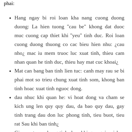
phai:
Hang ngay bi roi loan kha nang cuong duong
duong: La hien tuong "cau be" khong dat duoc
muc cuong cap thiet khi "yeu" tinh duc. Roi loan
cuong duong thuong co cac bieu hien nhu: ¿cau
nho¿ mac iu mem truoc luc xuat tinh, thieu cam
nhan quan he tinh duc, thieu hay mat cuc khoai¿
Mat can bang ban tinh lien tuc: canh may rau se bi
phai mot so trieu chung xuat tinh som, khong ban
tinh hoac xuat tinh nguoc dong.
dau nhuc khi quan he: vi hoat dong va cham se
kich ung len quy quy dau, da bao quy dau, gay
tinh trang dau don luc phong tinh, tieu buot, tieu
rat Sau khi ban tinh¿