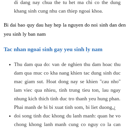
di dang nay chua the tu het ma chi co the dung
khang sinh cung nhu can thiep ngoai khoa.
Bi dai bao quy dau hay hep la nguyen do noi sinh dan den
yeu sinh ly ban nam
Tac nhan ngoai sinh gay yeu sinh ly nam
Thu dam qua do: van de nghien thu dam hoac thu
dam qua muc co kha nang khien tac dung sinh duc
mac giam sut. Hoat dong nay se khien "cau nho"
lam viec qua nhieu, tinh trung tieu ton, lau ngay
nhung kich thich tinh duc tro thanh yeu hung phan.
Phai manh de bi bi xuat tinh som, bi liet duong,¿
doi song tinh duc khong du lanh manh: quan he vo
chong khong lanh manh cung co nguy co la can