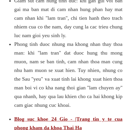
Giam sut cam hung tinh duc: khi gan gui voi ban
gai ma ban mat di cam nhan hung phan hay mat
cam nhan khi "lam tran", chi tien hanh theo trach
nhiem cua co the nam, day cung la cac trieu chung
luc nam gioi yeu sinh ly.
Phong tinh duoc nhung ma khong nhan thay thoa
man: khi "lam tran" dat duoc hung thu mong
muon, nam se ban tinh, cam nhan thoa man cung
nhu ham muon se xuat hien. Tuy nhien, nhung co
the Sau "yeu" va xuat tinh lai khong xuat hien thoa
man boi vi co kha nang thoi gian "lam chuyen ay"
qua nhanh, hay qua lau khien cho ca hai khong kip
cam giac nhung cuc khoai.
Blog suc khoe 24 Gio - |Trang tin y te cua
phong kham da khoa Thai Ha