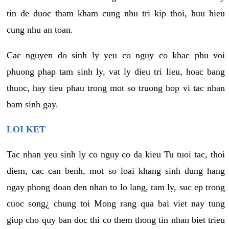
tin de duoc tham kham cung nhu tri kip thoi, huu hieu
cung nhu an toan.
Cac nguyen do sinh ly yeu co nguy co khac phu voi
phuong phap tam sinh ly, vat ly dieu tri lieu, hoac bang
thuoc, hay tieu phau trong mot so truong hop vi tac nhan
bam sinh gay.
LOI KET
Tac nhan yeu sinh ly co nguy co da kieu Tu tuoi tac, thoi
diem, cac can benh, mot so loai khang sinh dung hang
ngay phong doan den nhan to lo lang, tam ly, suc ep trong
cuoc song¿ chung toi Mong rang qua bai viet nay tung
giup cho quy ban doc thi co them thong tin nhan biet trieu