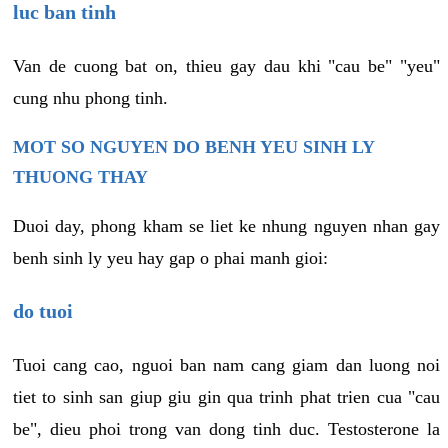
luc ban tinh
Van de cuong bat on, thieu gay dau khi "cau be" "yeu"
cung nhu phong tinh.
MOT SO NGUYEN DO BENH YEU SINH LY
THUONG THAY
Duoi day, phong kham se liet ke nhung nguyen nhan gay
benh sinh ly yeu hay gap o phai manh gioi:
do tuoi
Tuoi cang cao, nguoi ban nam cang giam dan luong noi
tiet to sinh san giup giu gin qua trinh phat trien cua "cau
be", dieu phoi trong van dong tinh duc. Testosterone la