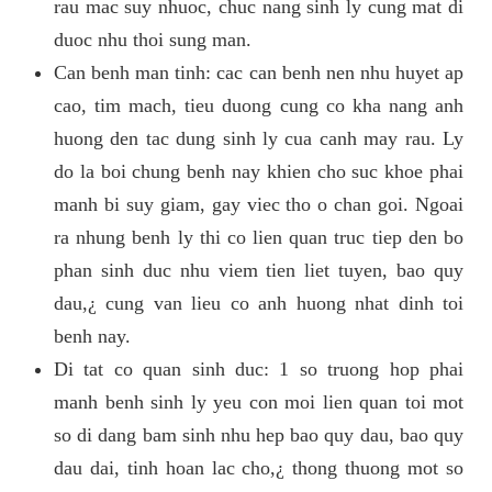
rau mac suy nhuoc, chuc nang sinh ly cung mat di
duoc nhu thoi sung man.
Can benh man tinh: cac can benh nen nhu huyet ap
cao, tim mach, tieu duong cung co kha nang anh
huong den tac dung sinh ly cua canh may rau. Ly
do la boi chung benh nay khien cho suc khoe phai
manh bi suy giam, gay viec tho o chan goi. Ngoai
ra nhung benh ly thi co lien quan truc tiep den bo
phan sinh duc nhu viem tien liet tuyen, bao quy
dau,¿ cung van lieu co anh huong nhat dinh toi
benh nay.
Di tat co quan sinh duc: 1 so truong hop phai
manh benh sinh ly yeu con moi lien quan toi mot
so di dang bam sinh nhu hep bao quy dau, bao quy
dau dai, tinh hoan lac cho,¿ thong thuong mot so