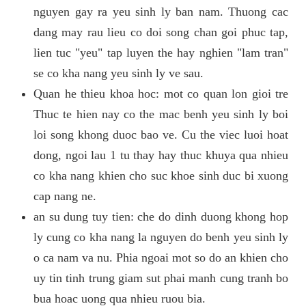
nguyen gay ra yeu sinh ly ban nam. Thuong cac
dang may rau lieu co doi song chan goi phuc tap,
lien tuc "yeu" tap luyen the hay nghien "lam tran"
se co kha nang yeu sinh ly ve sau.
Quan he thieu khoa hoc: mot co quan lon gioi tre
Thuc te hien nay co the mac benh yeu sinh ly boi
loi song khong duoc bao ve. Cu the viec luoi hoat
dong, ngoi lau 1 tu thay hay thuc khuya qua nhieu
co kha nang khien cho suc khoe sinh duc bi xuong
cap nang ne.
an su dung tuy tien: che do dinh duong khong hop
ly cung co kha nang la nguyen do benh yeu sinh ly
o ca nam va nu. Phia ngoai mot so do an khien cho
uy tin tinh trung giam sut phai manh cung tranh bo
bua hoac uong qua nhieu ruou bia.