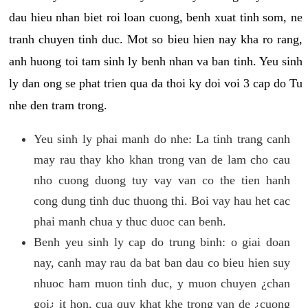
dau hieu nhan biet roi loan cuong, benh xuat tinh som, ne
tranh chuyen tinh duc. Mot so bieu hien nay kha ro rang,
anh huong toi tam sinh ly benh nhan va ban tinh. Yeu sinh
ly dan ong se phat trien qua da thoi ky doi voi 3 cap do Tu
nhe den tram trong.
Yeu sinh ly phai manh do nhe: La tinh trang canh
may rau thay kho khan trong van de lam cho cau
nho cuong duong tuy vay van co the tien hanh
cong dung tinh duc thuong thi. Boi vay hau het cac
phai manh chua y thuc duoc can benh.
Benh yeu sinh ly cap do trung binh: o giai doan
nay, canh may rau da bat ban dau co bieu hien suy
nhuoc ham muon tinh duc, y muon chuyen ¿chan
goi¿ it hon, cua quy khat khe trong van de ¿cuong