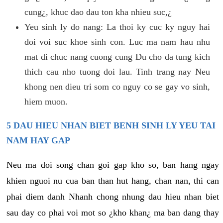
cung¿, khuc dao dau ton kha nhieu suc,¿
Yeu sinh ly do nang: La thoi ky cuc ky nguy hai
doi voi suc khoe sinh con. Luc ma nam hau nhu
mat di chuc nang cuong cung Du cho da tung kich
thich cau nho tuong doi lau. Tinh trang nay Neu
khong nen dieu tri som co nguy co se gay vo sinh,
hiem muon.
5 DAU HIEU NHAN BIET BENH SINH LY YEU TAI
NAM HAY GAP
Neu ma doi song chan goi gap kho so, ban hang ngay
khien nguoi nu cua ban than hut hang, chan nan, thi can
phai diem danh Nhanh chong nhung dau hieu nhan biet
sau day co phai voi mot so ¿kho khan¿ ma ban dang thay