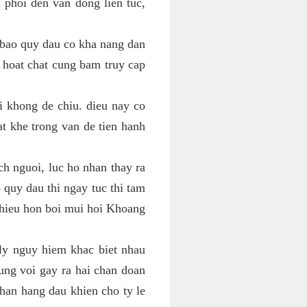
 phoi den van dong lien tuc,
 bao quy dau co kha nang dan
p hoat chat cung bam truy cap
 khong de chiu. dieu nay co
at khe trong van de tien hanh
h nguoi, luc ho nhan thay ra
 quy dau thi ngay tuc thi tam
nhieu hon boi mui hoi Khoang
 ly nguy hiem khac biet nhau
ung voi gay ra hai chan doan
nhan hang dau khien cho ty le