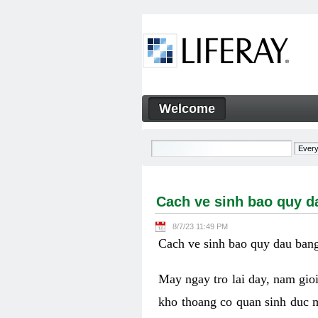
Skip to Content
Welcome
Cach ve sinh bao quy dau b
Navigation
Cach ve sinh bao quy 
8/7/23 11:49 PM
Cach ve sinh bao quy dau ban
May ngay tro lai day, nam gio
kho thoang co quan sinh duc m