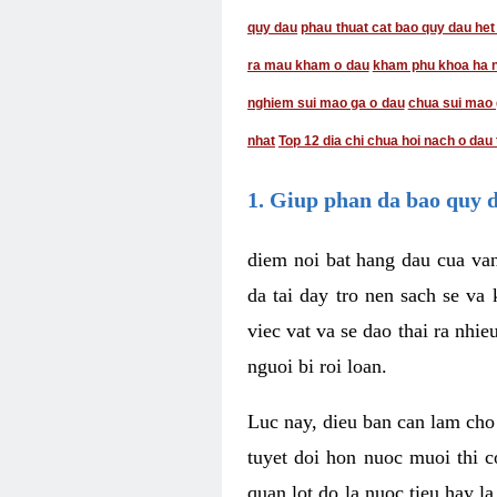
quy dau
phau thuat cat bao quy dau het
ra mau kham o dau
kham phu khoa ha no
nghiem sui mao ga o dau
chua sui mao 
nhat
Top 12 dia chi chua hoi nach o dau 
1. Giup phan da bao quy 
diem noi bat hang dau cua van
da tai day tro nen sach se va
viec vat va se dao thai ra nhi
nguoi bi roi loan.
Luc nay, dieu ban can lam cho
tuyet doi hon nuoc muoi thi c
quan lot do la nuoc tieu hay l