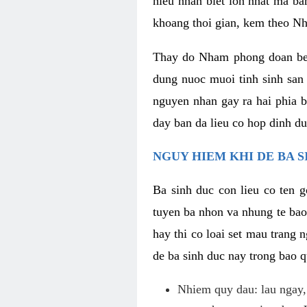
hieu nhan biet lon nhat ma ba
khoang thoi gian, kem theo Nhu
Thay do Nham phong doan benh
dung nuoc muoi tinh sinh san
nguyen nhan gay ra hai phia b
day ban da lieu co hop dinh d
NGUY HIEM KHI DE BA 
Ba sinh duc con lieu co ten g
tuyen ba nhon va nhung te bao
hay thi co loai set mau trang
de ba sinh duc nay trong bao 
Nhiem quy dau: lau ngay, 