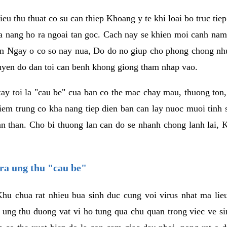
eu thu thuat co su can thiep Khoang y te khi loai bo truc tiep
 nang ho ra ngoai tan goc. Cach nay se khien moi canh nam 
 ban Ngay o co so nay nua, Do do no giup cho phong chong n
yen do dan toi can benh khong giong tham nhap vao.
 xay toi la "cau be" cua ban co the mac chay mau, thuong ton
em trung co kha nang tiep dien ban can lay nuoc muoi tinh 
an than. Cho bi thuong lan can do se nhanh chong lanh lai,
ra ung thu "cau be"
u chua rat nhieu bua sinh duc cung voi virus nhat ma lieu 
 ung thu duong vat vi ho tung qua chu quan trong viec ve s