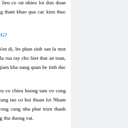
lieu co rat nhieu loi don doan
ng tham khao qua cac kien thuc
NG?
Von di, bo phan sinh san la mot
a rua ray cho biet that an toan,
 giam kha nang quan he tinh duc
ieu co chieu huong tam vo cung
tung tao co hoi thuan loi Nham
ong cung nhu phat trien thanh
g thu duong vat.