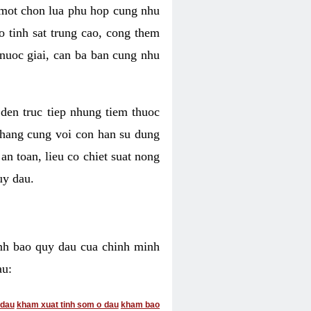
 mot chon lua phu hop cung nhu
o tinh sat trung cao, cong them
nuoc giai, can ba ban cung nhu
den truc tiep nhung tiem thuoc
hang cung voi con han su dung
n toan, lieu co chiet suat nong
uy dau.
inh bao quy dau cua chinh minh
au:
 dau
kham xuat tinh som o dau
kham bao