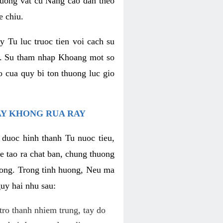
 duong vat cu Nang cao dan theo
e chiu.
 Tu luc truoc tien voi cach su
". Su tham nhap Khoang mot so
o cua quy bi ton thuong luc gio
AY KHONG RUA RAY
n duoc hinh thanh Tu nuoc tieu,
e tao ra chat ban, chung thuong
n ong. Trong tinh huong, Neu ma
uy hai nhu sau:
tro thanh nhiem trung, tay do