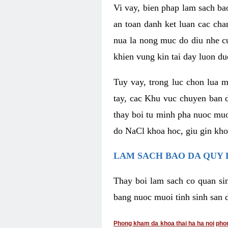
Vi vay, bien phap lam sach ba
an toan danh ket luan cac cha
nua la nong muc do diu nhe c
khien vung kin tai day luon du
Tuy vay, trong luc chon lua 
tay, cac Khu vuc chuyen ban 
thay boi tu minh pha nuoc muoi
do NaCl khoa hoc, giu gin kh
LAM SACH BAO DA QUY 
Thay boi lam sach co quan si
bang nuoc muoi tinh sinh san 
Phong kham da khoa thai ha ha noi
pho