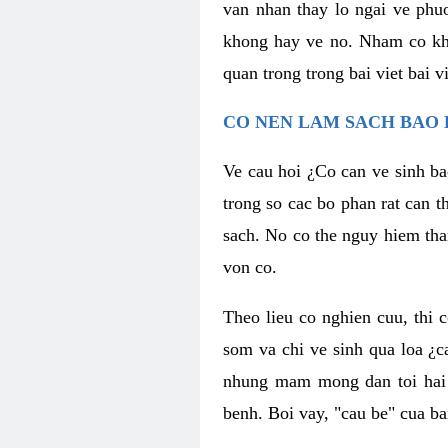
van nhan thay lo ngai ve phu
khong hay ve no. Nham co kha
quan trong trong bai viet bai vi
CO NEN LAM SACH BAO
Ve cau hoi ¿Co can ve sinh ba
trong so cac bo phan rat can t
sach. No co the nguy hiem tha
von co.
Theo lieu co nghien cuu, thi 
som va chi ve sinh qua loa ¿c
nhung mam mong dan toi hai n
benh. Boi vay, "cau be" cua ba