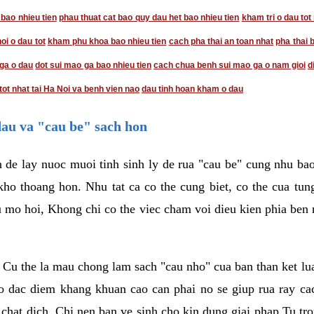
 bao nhieu tien
phau thuat cat bao quy dau het bao nhieu tien
kham tri o dau tot
i o dau tot
kham phu khoa bao nhieu tien
cach pha thai an toan nhat
pha thai 
ga o dau
dot sui mao ga bao nhieu tien
cach chua benh sui mao ga o nam gioi
d
tot nhat tai Ha Noi va benh vien nao
dau tinh hoan kham o dau
dau va "cau be" sach hon
 de lay nuoc muoi tinh sinh ly de rua "cau be" cung nhu ba
 kho thoang hon. Nhu tat ca co the cung biet, co the cua tu
eu mo hoi, Khong chi co the viec cham voi dieu kien phia ben
 Cu the la mau chong lam sach "cau nho" cua ban than ket lua
o dac diem khang khuan cao can phai no se giup rua ray cac
a chat dich. Chi nen ban ve sinh cho kin dung giai phap Tu t