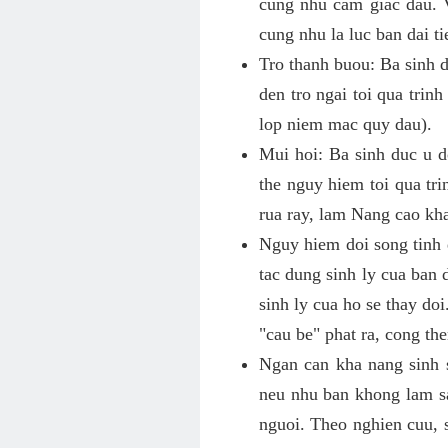
cung nhu cam giac dau. V
cung nhu la luc ban dai ti
Tro thanh buou: Ba sinh 
den tro ngai toi qua trin
lop niem mac quy dau).
Mui hoi: Ba sinh duc u d
the nguy hiem toi qua tri
rua ray, lam Nang cao kh
Nguy hiem doi song tinh 
tac dung sinh ly cua ban 
sinh ly cua ho se thay d
"cau be" phat ra, cong th
Ngan can kha nang sinh s
neu nhu ban khong lam sa
nguoi. Theo nghien cuu, s