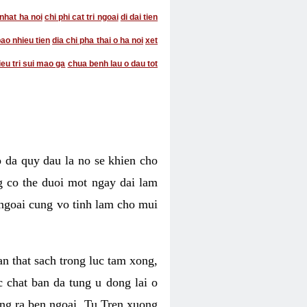
 nhat ha noi
chi phi cat tri ngoai
di dai tien
bao nhieu tien
dia chi pha thai o ha noi
xet
ieu tri sui mao ga
chua benh lau o dau tot
o da quy dau la no se khien cho
ng co the duoi mot ngay dai lam
 ngoai cung vo tinh lam cho mui
n that sach trong luc tam xong,
 chat ban da tung u dong lai o
rong ra ben ngoai, Tu Tren xuong