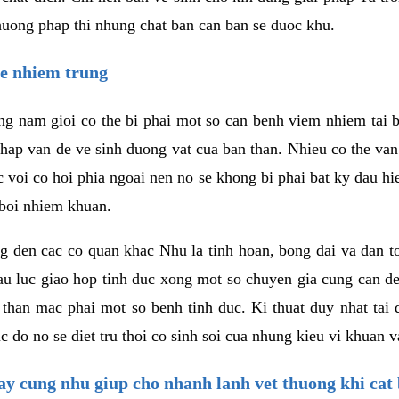
phuong phap thi nhung chat ban can ban se duoc khu.
ve nhiem trung
g nam gioi co the bi phai mot so can benh viem nhiem tai b
 nhap van de ve sinh duong vat cua ban than. Nhieu co the va
c voi co hoi phia ngoai nen no se khong bi phai bat ky dau h
 boi nhiem khuan.
g den cac co quan khac Nhu la tinh hoan, bong dai va dan t
u luc giao hop tinh duc xong mot so chuyen gia cung can de
han mac phai mot so benh tinh duc. Ki thuat duy nhat tai 
 do no se diet tru thoi co sinh soi cua nhung kieu vi khuan
ray cung nhu giup cho nhanh lanh vet thuong khi cat