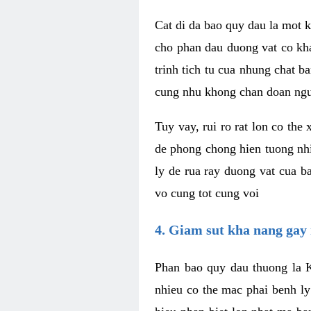
Cat di da bao quy dau la mot ki
cho phan dau duong vat co kha
trinh tich tu cua nhung chat
cung nhu khong chan doan ngu
Tuy vay, rui ro rat lon co the
de phong chong hien tuong nhi
ly de rua ray duong vat cua b
vo cung tot cung voi
4. Giam sut kha nang gay 
Phan bao quy dau thuong la Kh
nhieu co the mac phai benh ly