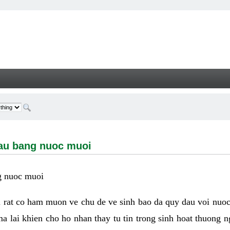
ang nuoc muoi - Welcome
dau bang nuoc muoi
g nuoc muoi
i rat co ham muon ve chu de ve sinh bao da quy dau voi nuo
a lai khien cho ho nhan thay tu tin trong sinh hoat thuong 