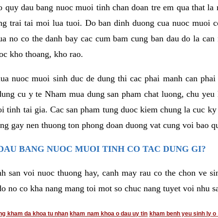
o quy dau bang nuoc muoi tinh chan doan tre em qua that la
ng trai tai moi lua tuoi. Do ban dinh duong cua nuoc muoi c
ua no co the danh bay cac cum bam cung ban dau do la can 
oc kho thoang, kho rao.
mua nuoc muoi sinh duc de dung thi cac phai manh can phai 
dung cu y te Nham mua dung san pham chat luong, chu yeu 
 tinh tai gia. Cac san pham tung duoc kiem chung la cuc ky a
ong gay nen thuong ton phong doan duong vat cung voi bao q
DAU BANG NUOC MUOI TINH CO TAC DUNG GI?
nh san voi nuoc thuong hay, canh may rau co the chon ve s
do no co kha nang mang toi mot so chuc nang tuyet voi nhu s
ng kham da khoa tu nhan
kham nam khoa o dau uy tin
kham benh yeu sinh ly o