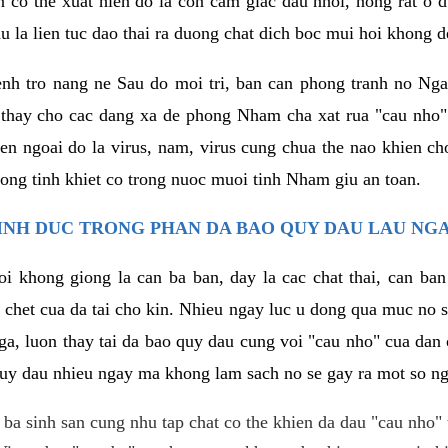
n co the xuat hien do la con cam giac dau nhoi, nong rat o
 la lien tuc dao thai ra duong chat dich boc mui hoi khong d
 tro nang ne Sau do moi tri, ban can phong tranh no Ngay
 thay cho cac dang xa de phong Nham cha xat rua "cau nho
en ngoai do la virus, nam, virus cung chua the nao khien ch
uong tinh khiet co trong nuoc muoi tinh Nham giu an toan.
SINH DUC TRONG PHAN DA BAO QUY DAU LAU NG
oi khong giong la can ba ban, day la cac chat thai, can ba
 chet cua da tai cho kin. Nhieu ngay luc u dong qua muc no s
 nga, luon thay tai da bao quy dau cung voi "cau nho" cua da
quy dau nhieu ngay ma khong lam sach no se gay ra mot so ng
ba sinh san cung nhu tap chat co the khien da dau "cau nho" 