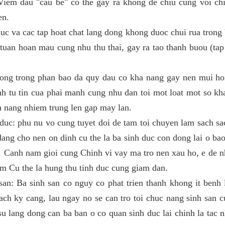
iem dau "cau be" co the gay ra khong de chiu cung voi chi
en.
duc va cac tap hoat chat lang dong khong duoc chui rua trong
h tuan hoan mau cung nhu thu thai, gay ra tao thanh buou (ta
ong trong phan bao da quy dau co kha nang gay nen mui hoi
nh tu tin cua phai manh cung nhu dan toi mot loat mot so kh
a nang nhiem trung len gap may lan.
duc: phu nu vo cung tuyet doi de tam toi chuyen lam sach sac
dang cho nen on dinh cu the la ba sinh duc con dong lai o bao
oi. Canh nam gioi cung Chinh vi vay ma tro nen xau ho, e de 
em Cu the la hung thu tinh duc cung giam dan.
an: Ba sinh san co nguy co phat trien thanh khong it benh
ch ky cang, lau ngay no se can tro toi chuc nang sinh san c
u lang dong can ba ban o co quan sinh duc lai chinh la tac 