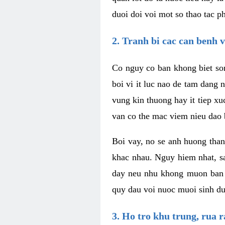
duoi doi voi mot so thao tac 
2. Tranh bi cac can benh 
Co nguy co ban khong biet son
boi vi it luc nao de tam dang
vung kin thuong hay it tiep xu
van co the mac viem nieu dao
Boi vay, no se anh huong than
khac nhau. Nguy hiem nhat, sa
day neu nhu khong muon ban t
quy dau voi nuoc muoi sinh duc
3. Ho tro khu trung, rua 