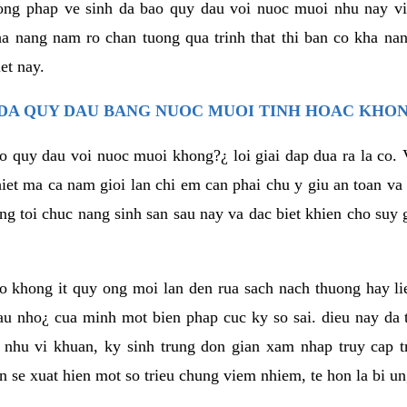
ong phap ve sinh da bao quy dau voi nuoc muoi nhu nay vi 
 nang nam ro chan tuong qua trinh that thi ban co kha na
et nay.
 DA QUY DAU BANG NUOC MUOI TINH HOAC KHO
o quy dau voi nuoc muoi khong?¿ loi giai dap dua ra la co. 
hiet ma ca nam gioi lan chi em can phai chu y giu an toan va l
ng toi chuc nang sinh san sau nay va dac biet khien cho suy
co khong it quy ong moi lan den rua sach nach thuong hay l
au nho¿ cua minh mot bien phap cuc ky so sai. dieu nay da 
hu vi khuan, ky sinh trung don gian xam nhap truy cap tr
n se xuat hien mot so trieu chung viem nhiem, te hon la bi un