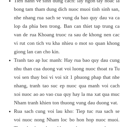
Tien hanh ve sinh dung cach: lay ngon tay hoac la
bong tam tham dung dich nuoc muoi tinh sinh san,
nhe nhang rua sach se vung da bao quy dau va ca
lop da phia ben trong. Ban can thiet tap trung ca
van de rua Khoang truoc ra sau de khong nen cac
vi rut con tich vu kha nhieu o mot so quan khong
giong lan can cho kin.
Tranh tao ap luc manh: Hay rua bao quy dau cung
nhu than cua duong vat voi luong nuoc thoat ra Tu
voi sen thay boi vi voi xit 1 phuong phap that nhe
nhang, tranh tao suc ep nuoc qua manh voi cach
xoi nuoc ao ao vao cua quy hay la ma xat qua muc
Nham tranh khien ton thuong vung dau duong vat.
Rua sach cung voi lau kho: Tiep tuc rua sach se
voi nuoc nong Nham loc bo hon hop nuoc muoi.