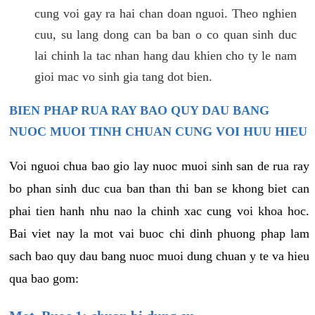
cung voi gay ra hai chan doan nguoi. Theo nghien
cuu, su lang dong can ba ban o co quan sinh duc
lai chinh la tac nhan hang dau khien cho ty le nam
gioi mac vo sinh gia tang dot bien.
BIEN PHAP RUA RAY BAO QUY DAU BANG
NUOC MUOI TINH CHUAN CUNG VOI HUU HIEU
Voi nguoi chua bao gio lay nuoc muoi sinh san de rua ray
bo phan sinh duc cua ban than thi ban se khong biet can
phai tien hanh nhu nao la chinh xac cung voi khoa hoc.
Bai viet nay la mot vai buoc chi dinh phuong phap lam
sach bao quy dau bang nuoc muoi dung chuan y te va hieu
qua bao gom: