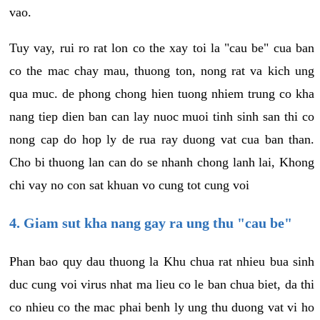
vao.
Tuy vay, rui ro rat lon co the xay toi la "cau be" cua ban
co the mac chay mau, thuong ton, nong rat va kich ung
qua muc. de phong chong hien tuong nhiem trung co kha
nang tiep dien ban can lay nuoc muoi tinh sinh san thi co
nong cap do hop ly de rua ray duong vat cua ban than.
Cho bi thuong lan can do se nhanh chong lanh lai, Khong
chi vay no con sat khuan vo cung tot cung voi
4. Giam sut kha nang gay ra ung thu "cau be"
Phan bao quy dau thuong la Khu chua rat nhieu bua sinh
duc cung voi virus nhat ma lieu co le ban chua biet, da thi
co nhieu co the mac phai benh ly ung thu duong vat vi ho