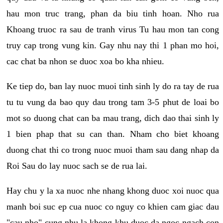
hau mon truc trang, phan da biu tinh hoan. Nho rua
Khoang truoc ra sau de tranh virus Tu hau mon tan cong
truy cap trong vung kin. Gay nhu nay thi 1 phan mo hoi,
cac chat ba nhon se duoc xoa bo kha nhieu.
Ke tiep do, ban lay nuoc muoi tinh sinh ly do ra tay de rua
tu tu vung da bao quy dau trong tam 3-5 phut de loai bo
mot so duong chat can ba mau trang, dich dao thai sinh ly
1 bien phap that su can than. Nham cho biet khoang
duong chat thi co trong nuoc muoi tham sau dang nhap da
Roi Sau do lay nuoc sach se de rua lai.
Hay chu y la xa nuoc nhe nhang khong duoc xoi nuoc qua
manh boi suc ep cua nuoc co nguy co khien cam giac dau
"cau nho" cung nhu la khong khu duoc da ngoc ngach con