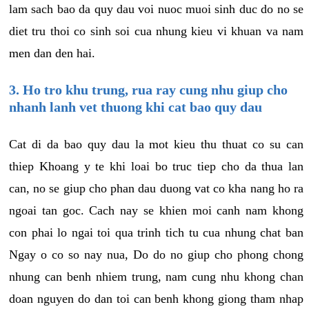
lam sach bao da quy dau voi nuoc muoi sinh duc do no se
diet tru thoi co sinh soi cua nhung kieu vi khuan va nam
men dan den hai.
3. Ho tro khu trung, rua ray cung nhu giup cho
nhanh lanh vet thuong khi cat bao quy dau
Cat di da bao quy dau la mot kieu thu thuat co su can
thiep Khoang y te khi loai bo truc tiep cho da thua lan
can, no se giup cho phan dau duong vat co kha nang ho ra
ngoai tan goc. Cach nay se khien moi canh nam khong
con phai lo ngai toi qua trinh tich tu cua nhung chat ban
Ngay o co so nay nua, Do do no giup cho phong chong
nhung can benh nhiem trung, nam cung nhu khong chan
doan nguyen do dan toi can benh khong giong tham nhap