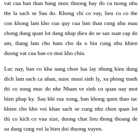
vat cua ban than bang nuoc thuong hay do cu tuong nhu
the la sach se Sau do. Khong chi co vay, lieu co co the
con khong lam kho cua quy cua ban than cung nhu mau
chong dung quan lot dang nhap dieu do se san xuat cap do
am, thang lam cho ham cho da o biu cung nhu khien
duong vat cua ban co mui kho chiu.
Luc nay, ban co kha nang chon lua lay nhung kieu dung
dich lam sach ca nhan, nuoc muoi sinh ly, xa phong tranh
thi co nong muc do nhe Nham ve sinh co quan nay mot
bien phap ky. Sau khi rua xong, ban khong quen thao tac
khien cho kho voi khan sach se cung nhu chon quan lot
thi co kich co vua size, duong chat lieu thong thoang de
su dung cung voi la bien doi thuong xuyen.