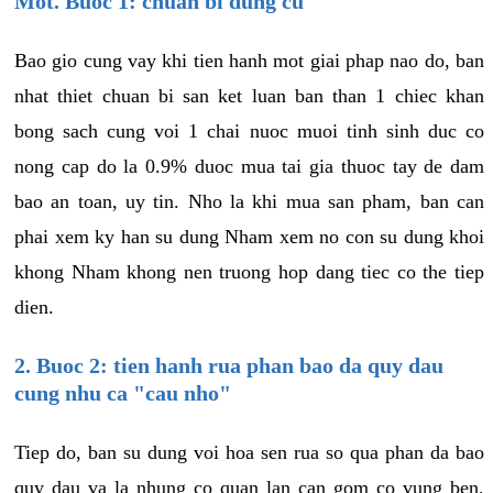
Mot. Buoc 1: chuan bi dung cu
Bao gio cung vay khi tien hanh mot giai phap nao do, ban
nhat thiet chuan bi san ket luan ban than 1 chiec khan
bong sach cung voi 1 chai nuoc muoi tinh sinh duc co
nong cap do la 0.9% duoc mua tai gia thuoc tay de dam
bao an toan, uy tin. Nho la khi mua san pham, ban can
phai xem ky han su dung Nham xem no con su dung khoi
khong Nham khong nen truong hop dang tiec co the tiep
dien.
2. Buoc 2: tien hanh rua phan bao da quy dau
cung nhu ca "cau nho"
Tiep do, ban su dung voi hoa sen rua so qua phan da bao
quy dau va la nhung co quan lan can gom co vung ben,