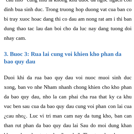
dinh bua sinh duc. Trong truong hop duong vat cua ban co
bi tray xuoc hoac dang thi co dau am nong rat am i thi ban
dung thao tac lau dan boi cho da luc nay dang tuong doi
nhay cam.
3. Buoc 3: Rua lai cung voi khien kho phan da
bao quy dau
Duoi khi da rua bao quy dau voi nuoc muoi sinh duc
xong, ban vo nhe Nham nhanh chong khien cho kho phan
da bao quy dau, nho la can phai cha rua that ky ca khu
vuc ben sau cua da bao quy dau cung voi phan con lai cua
¿cau nho¿. Luc vi tri man cam nay da tung kho, ban can
than rut phan da bao quy dau lai Sau do moi dung khan