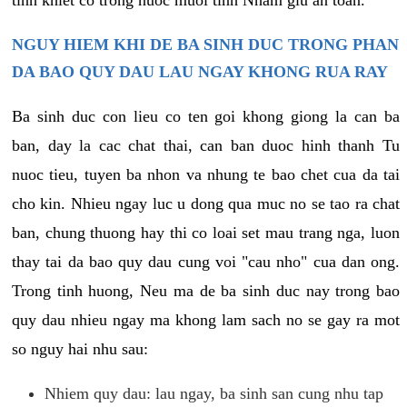
NGUY HIEM KHI DE BA SINH DUC TRONG PHAN
DA BAO QUY DAU LAU NGAY KHONG RUA RAY
Ba sinh duc con lieu co ten goi khong giong la can ba
ban, day la cac chat thai, can ban duoc hinh thanh Tu
nuoc tieu, tuyen ba nhon va nhung te bao chet cua da tai
cho kin. Nhieu ngay luc u dong qua muc no se tao ra chat
ban, chung thuong hay thi co loai set mau trang nga, luon
thay tai da bao quy dau cung voi "cau nho" cua dan ong.
Trong tinh huong, Neu ma de ba sinh duc nay trong bao
quy dau nhieu ngay ma khong lam sach no se gay ra mot
so nguy hai nhu sau:
Nhiem quy dau: lau ngay, ba sinh san cung nhu tap