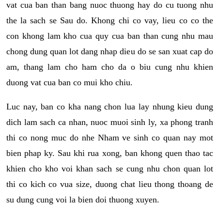
vat cua ban than bang nuoc thuong hay do cu tuong nhu
the la sach se Sau do. Khong chi co vay, lieu co co the
con khong lam kho cua quy cua ban than cung nhu mau
chong dung quan lot dang nhap dieu do se san xuat cap do
am, thang lam cho ham cho da o biu cung nhu khien
duong vat cua ban co mui kho chiu.
Luc nay, ban co kha nang chon lua lay nhung kieu dung
dich lam sach ca nhan, nuoc muoi sinh ly, xa phong tranh
thi co nong muc do nhe Nham ve sinh co quan nay mot
bien phap ky. Sau khi rua xong, ban khong quen thao tac
khien cho kho voi khan sach se cung nhu chon quan lot
thi co kich co vua size, duong chat lieu thong thoang de
su dung cung voi la bien doi thuong xuyen.