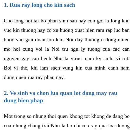
1. Rua ray long cho kin sach
Cho long noi tai bo phan sinh san hay con goi la long khu
vuc kin thuong hay co xu huong xuat hien ram rap luc ban
buoc vao giai doan lon len, Noi day thuong u dong nhieu
mo hoi cung voi la Noi tru ngu ly tuong cua cac can
nguyen gay can benh Nhu la virus, nam ky sinh, vi rut.
Boi vi the, khi lam sach vung kin cua minh canh nam
dung quen rua ray phan nay.
2. Ve sinh va chon lua quan lot dang may rau
dung bien phap
Mot trong so nhung thoi quen khong tot khong de dang bo
cua nhung chang trai Nhu la ho chi rua ray qua loa duong