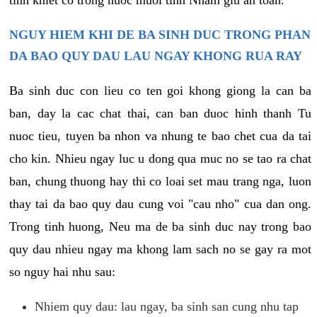
NGUY HIEM KHI DE BA SINH DUC TRONG PHAN
DA BAO QUY DAU LAU NGAY KHONG RUA RAY
Ba sinh duc con lieu co ten goi khong giong la can ba
ban, day la cac chat thai, can ban duoc hinh thanh Tu
nuoc tieu, tuyen ba nhon va nhung te bao chet cua da tai
cho kin. Nhieu ngay luc u dong qua muc no se tao ra chat
ban, chung thuong hay thi co loai set mau trang nga, luon
thay tai da bao quy dau cung voi "cau nho" cua dan ong.
Trong tinh huong, Neu ma de ba sinh duc nay trong bao
quy dau nhieu ngay ma khong lam sach no se gay ra mot
so nguy hai nhu sau:
Nhiem quy dau: lau ngay, ba sinh san cung nhu tap