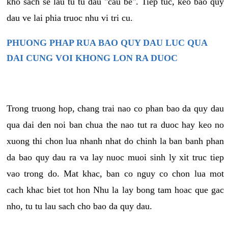
kho sach se lau tu tu dau "cau be". Tiep tuc, keo bao quy
dau ve lai phia truoc nhu vi tri cu.
PHUONG PHAP RUA BAO QUY DAU LUC QUA
DAI CUNG VOI KHONG LON RA DUOC
Trong truong hop, chang trai nao co phan bao da quy dau
qua dai den noi ban chua the nao tut ra duoc hay keo no
xuong thi chon lua nhanh nhat do chinh la ban banh phan
da bao quy dau ra va lay nuoc muoi sinh ly xit truc tiep
vao trong do. Mat khac, ban co nguy co chon lua mot
cach khac biet tot hon Nhu la lay bong tam hoac que gac
nho, tu tu lau sach cho bao da quy dau.