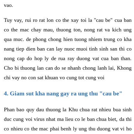
vao.
Tuy vay, rui ro rat lon co the xay toi la "cau be" cua ban
co the mac chay mau, thuong ton, nong rat va kich ung
qua muc. de phong chong hien tuong nhiem trung co kha
nang tiep dien ban can lay nuoc muoi tinh sinh san thi co
nong cap do hop ly de rua ray duong vat cua ban than.
Cho bi thuong lan can do se nhanh chong lanh lai, Khong
chi vay no con sat khuan vo cung tot cung voi
4. Giam sut kha nang gay ra ung thu "cau be"
Phan bao quy dau thuong la Khu chua rat nhieu bua sinh
duc cung voi virus nhat ma lieu co le ban chua biet, da thi
co nhieu co the mac phai benh ly ung thu duong vat vi ho