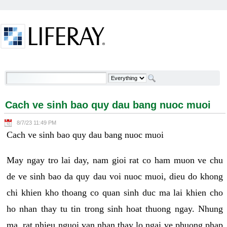
Skip to Content
Cach ve sinh bao quy dau bang nuoc muoi -
Welcome
Cach ve sinh bao quy dau bang nuoc muoi
8/7/23 11:49 PM
Cach ve sinh bao quy dau bang nuoc muoi
May ngay tro lai day, nam gioi rat co ham muon ve chu
de ve sinh bao da quy dau voi nuoc muoi, dieu do khong
chi khien kho thoang co quan sinh duc ma lai khien cho
ho nhan thay tu tin trong sinh hoat thuong ngay. Nhung
ma, rat nhieu nguoi van nhan thay lo ngai ve phuong phap