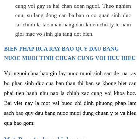
cung voi gay ra hai chan doan nguoi. Theo nghien
cuu, su lang dong can ba ban o co quan sinh duc
lai chinh la tac nhan hang dau khien cho ty le nam
gioi mac vo sinh gia tang dot bien.
BIEN PHAP RUA RAY BAO QUY DAU BANG
NUOC MUOI TINH CHUAN CUNG VOI HUU HIEU
Voi nguoi chua bao gio lay nuoc muoi sinh san de rua ray
bo phan sinh duc cua ban than thi ban se khong biet can
phai tien hanh nhu nao la chinh xac cung voi khoa hoc.
Bai viet nay la mot vai buoc chi dinh phuong phap lam
sach bao quy dau bang nuoc muoi dung chuan y te va hieu
qua bao gom: