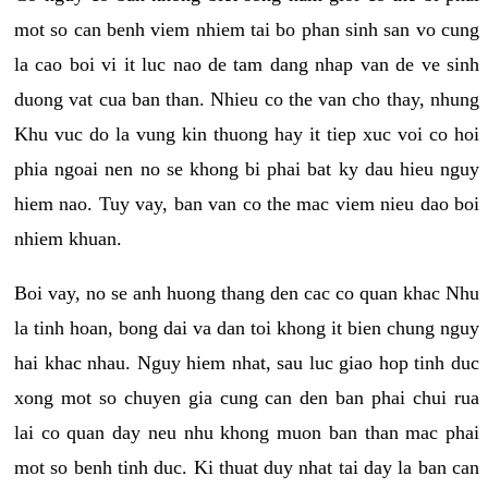
mot so can benh viem nhiem tai bo phan sinh san vo cung
la cao boi vi it luc nao de tam dang nhap van de ve sinh
duong vat cua ban than. Nhieu co the van cho thay, nhung
Khu vuc do la vung kin thuong hay it tiep xuc voi co hoi
phia ngoai nen no se khong bi phai bat ky dau hieu nguy
hiem nao. Tuy vay, ban van co the mac viem nieu dao boi
nhiem khuan.
Boi vay, no se anh huong thang den cac co quan khac Nhu
la tinh hoan, bong dai va dan toi khong it bien chung nguy
hai khac nhau. Nguy hiem nhat, sau luc giao hop tinh duc
xong mot so chuyen gia cung can den ban phai chui rua
lai co quan day neu nhu khong muon ban than mac phai
mot so benh tinh duc. Ki thuat duy nhat tai day la ban can