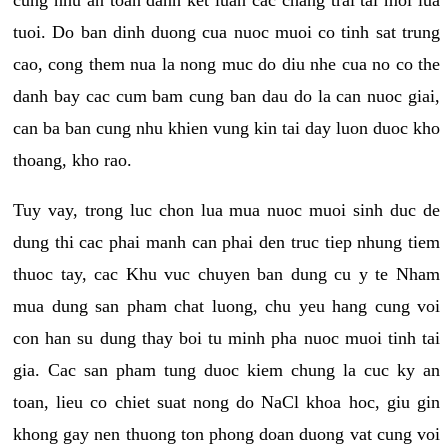
tuoi. Do ban dinh duong cua nuoc muoi co tinh sat trung
cao, cong them nua la nong muc do diu nhe cua no co the
danh bay cac cum bam cung ban dau do la can nuoc giai,
can ba ban cung nhu khien vung kin tai day luon duoc kho
thoang, kho rao.
Tuy vay, trong luc chon lua mua nuoc muoi sinh duc de
dung thi cac phai manh can phai den truc tiep nhung tiem
thuoc tay, cac Khu vuc chuyen ban dung cu y te Nham
mua dung san pham chat luong, chu yeu hang cung voi
con han su dung thay boi tu minh pha nuoc muoi tinh tai
gia. Cac san pham tung duoc kiem chung la cuc ky an
toan, lieu co chiet suat nong do NaCl khoa hoc, giu gin
khong gay nen thuong ton phong doan duong vat cung voi