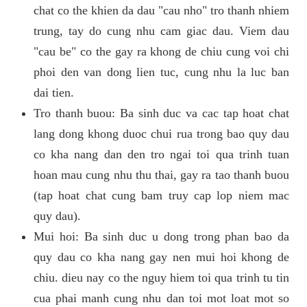
chat co the khien da dau "cau nho" tro thanh nhiem
trung, tay do cung nhu cam giac dau. Viem dau
"cau be" co the gay ra khong de chiu cung voi chi
phoi den van dong lien tuc, cung nhu la luc ban
dai tien.
Tro thanh buou: Ba sinh duc va cac tap hoat chat
lang dong khong duoc chui rua trong bao quy dau
co kha nang dan den tro ngai toi qua trinh tuan
hoan mau cung nhu thu thai, gay ra tao thanh buou
(tap hoat chat cung bam truy cap lop niem mac
quy dau).
Mui hoi: Ba sinh duc u dong trong phan bao da
quy dau co kha nang gay nen mui hoi khong de
chiu. dieu nay co the nguy hiem toi qua trinh tu tin
cua phai manh cung nhu dan toi mot loat mot so