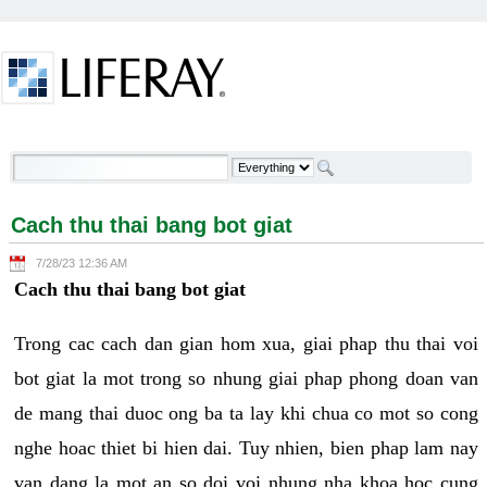
Skip to Content
Cach thu thai bang bot giat - Welcome
Cach thu thai bang bot giat
7/28/23 12:36 AM
Cach thu thai bang bot giat
Trong cac cach dan gian hom xua, giai phap thu thai voi
bot giat la mot trong so nhung giai phap phong doan van
de mang thai duoc ong ba ta lay khi chua co mot so cong
nghe hoac thiet bi hien dai. Tuy nhien, bien phap lam nay
van dang la mot an so doi voi nhung nha khoa hoc cung