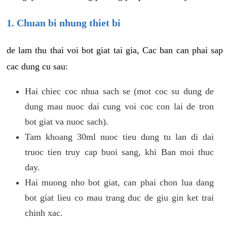
1. Chuan bi nhung thiet bi
de lam thu thai voi bot giat tai gia, Cac ban can phai sap
cac dung cu sau:
Hai chiec coc nhua sach se (mot coc su dung de
dung mau nuoc dai cung voi coc con lai de tron
bot giat va nuoc sach).
Tam khoang 30ml nuoc tieu dung tu lan di dai
truoc tien truy cap buoi sang, khi Ban moi thuc
day.
Hai muong nho bot giat, can phai chon lua dang
bot giat lieu co mau trang duc de giu gin ket trai
chinh xac.