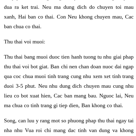
dua ra ket trai. Neu ma dung dich do chuyen toi mau
xanh, Hai ban co thai. Con Neu khong chuyen mau, Cac
ban chua co thai.
Thu thai voi muoi:
Thu thai bang muoi duoc tien hanh tuong tu nhu giai phap
thu thai voi bot giat. Ban chi nen chan doan nuoc dai ngap
qua coc chua muoi tinh trang cung nhu xem xet tinh trang
duoi 3-5 phut. Neu nhu dung dich chuyen mau cung nhu
lieu co bot xuat hien, Cac ban mang bau. Nguoc lai, Neu
ma chua co tinh trang gi tiep dien, Ban khong co thai.
Song, can luu y rang mot so phuong phap thu thai ngay tai
nha nhu Vua roi chi mang dac tinh van dung va khong