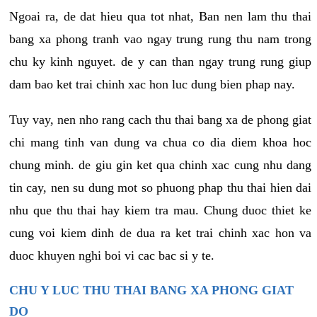
Ngoai ra, de dat hieu qua tot nhat, Ban nen lam thu thai
bang xa phong tranh vao ngay trung rung thu nam trong
chu ky kinh nguyet. de y can than ngay trung rung giup
dam bao ket trai chinh xac hon luc dung bien phap nay.
Tuy vay, nen nho rang cach thu thai bang xa de phong giat
chi mang tinh van dung va chua co dia diem khoa hoc
chung minh. de giu gin ket qua chinh xac cung nhu dang
tin cay, nen su dung mot so phuong phap thu thai hien dai
nhu que thu thai hay kiem tra mau. Chung duoc thiet ke
cung voi kiem dinh de dua ra ket trai chinh xac hon va
duoc khuyen nghi boi vi cac bac si y te.
CHU Y LUC THU THAI BANG XA PHONG GIAT
DO