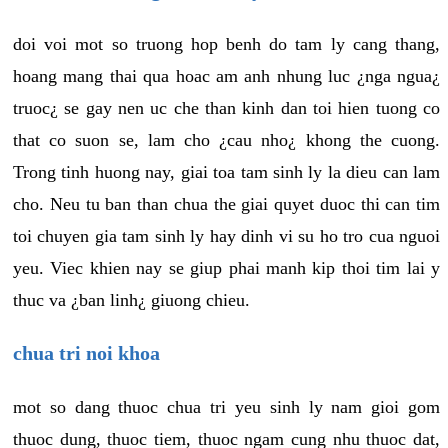
doi voi mot so truong hop benh do tam ly cang thang,
hoang mang thai qua hoac am anh nhung luc ¿nga ngua¿
truoc¿ se gay nen uc che than kinh dan toi hien tuong co
that co suon se, lam cho ¿cau nho¿ khong the cuong.
Trong tinh huong nay, giai toa tam sinh ly la dieu can lam
cho. Neu tu ban than chua the giai quyet duoc thi can tim
toi chuyen gia tam sinh ly hay dinh vi su ho tro cua nguoi
yeu. Viec khien nay se giup phai manh kip thoi tim lai y
thuc va ¿ban linh¿ giuong chieu.
chua tri noi khoa
mot so dang thuoc chua tri yeu sinh ly nam gioi gom
thuoc dung, thuoc tiem, thuoc ngam cung nhu thuoc dat,