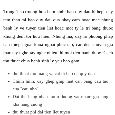
Trong 1 so truong hop bam sinh: bao quy dau bi hep, day
tam than tai bao quy dau qua nhay cam hoac mac nhung
benh ly ve tuyen tien liet hoac mot ty le tri bang thuoc
khong dem toi huu hieu. Nhung ma, day la phuong phap
can thiep ngoai khoa ngoai phuc tap, can den chuyen gia
mac tay nghe tay nghe nhieu thi moi tien hanh duoc. Cach
thu thuat chua benh sinh ly yeu bao gom:
thu thuat mo mang va cat di bao da quy dau
Chinh hinh, cay ghep giup mat can bang cau tao
cua "cau nho"
Dat the hang nhan tao o duong vat nham gia tang
kha nang cuong
thu thuat phi dai tien liet tuyen