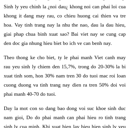
Sinh ly yeu chinh la ¿noi dau¿ khong noi can phai loi cua
khong it dang may rau, co chieu huong cai thien va tre
hoa. Vay tinh trang nay la nhu the nao, dau la dau hieu,
giai phap chua binh xuat sao? Bai viet nay se cung cap
den doc gia nhung hieu biet bo ich ve can benh nay.
Theo thong ke cho biet, ty le phai manh Viet canh may
rau yeu sinh ly chiem den 15,7%, trong do 20-30% la bi
xuat tinh som, hon 30% nam tren 30 do tuoi mac roi loan
cuong duong va tinh trang nay dien ra tren 50% doi voi
phai manh 40-70 do tuoi.
Day la mot con so dang bao dong voi suc khoe sinh duc
nam gioi, Do do phai manh can phai hieu ro tinh trang
sinh ly cua minh. Khi xuat hien lay bieu hien sinh ly yeu