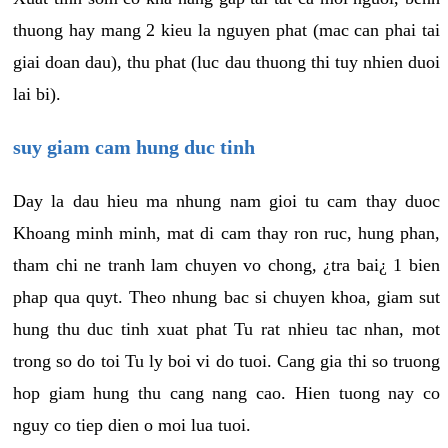
thuong hay mang 2 kieu la nguyen phat (mac can phai tai
giai doan dau), thu phat (luc dau thuong thi tuy nhien duoi
lai bi).
suy giam cam hung duc tinh
Day la dau hieu ma nhung nam gioi tu cam thay duoc
Khoang minh minh, mat di cam thay ron ruc, hung phan,
tham chi ne tranh lam chuyen vo chong, ¿tra bai¿ 1 bien
phap qua quyt. Theo nhung bac si chuyen khoa, giam sut
hung thu duc tinh xuat phat Tu rat nhieu tac nhan, mot
trong so do toi Tu ly boi vi do tuoi. Cang gia thi so truong
hop giam hung thu cang nang cao. Hien tuong nay co
nguy co tiep dien o moi lua tuoi.