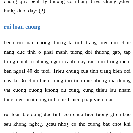
chung quy benh ly thuong co nhung trieu chung ¿dien
hinh¿ duoi day: (2)
roi loan cuong
benh roi loan cuong duong la tinh trang bien doi chuc
nang duc tinh o phai manh tuong doi thuong gap, tap
trung chinh o nhung nguoi canh may rau tuoi trung nien,
ben ngoai 40 do tuoi. Trieu chung cua tinh trang bien doi
nay la Du cho nhiem hung thu tinh duc nhung ma duong
vat cuong duong khong du cung, cung thieu lau nham
thuc hien hoat dong tinh duc 1 bien phap vien man.
roi loan tac dung duc tinh con chua hien tuong ¿tren bao
sau khong nghe¿, ¿cau nho¿ co the cuong bat chot khi