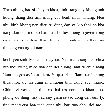
Theo nhung bac si chuyen khoa, tinh trang nay khong anh
huong thang den tinh mang cua benh nhan, nhung, Neu
nhu binh khong nen dieu tri dung dan va kip thoi co kha
nang dan den mot so hau qua, he luy khong nguyen vong
ca ve suc khoe toan than, tinh menh sinh san, y thuc, uy
tin song cua nguoi nam.
benh yeu sinh ly o canh may rau Neu ma khong nen chua
kip thoi co nguy co dan den liet duong, mat di chuc nang
"lam chuyen ay" dut diem. Vi qua trinh "lam tran" khong
thuan loi, uy tin cung nhu luong tinh trung suy nhuoc,
Chinh vi vay qua trinh co thai tro nen kho khan. Luc
phong do dang may rau suy giam se tac dong den tam ly,
tinh mang cua ban than cung nhu hau qua cho ¿doi tac¿.