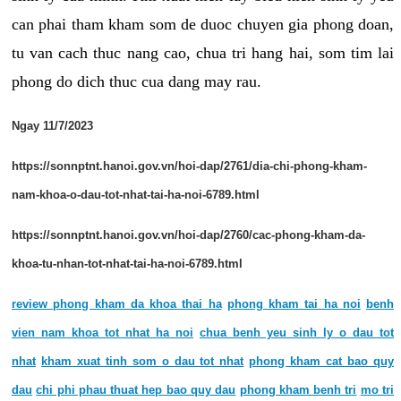
can phai tham kham som de duoc chuyen gia phong doan,
tu van cach thuc nang cao, chua tri hang hai, som tim lai
phong do dich thuc cua dang may rau.
Ngay 11/7/2023
https://sonnptnt.hanoi.gov.vn/hoi-dap/2761/dia-chi-phong-kham-
nam-khoa-o-dau-tot-nhat-tai-ha-noi-6789.html
https://sonnptnt.hanoi.gov.vn/hoi-dap/2760/cac-phong-kham-da-
khoa-tu-nhan-tot-nhat-tai-ha-noi-6789.html
review phong kham da khoa thai ha
phong kham tai ha noi
benh
vien nam khoa tot nhat ha noi
chua benh yeu sinh ly o dau tot
nhat
kham xuat tinh som o dau tot nhat
phong kham cat bao quy
dau
chi phi phau thuat hep bao quy dau
phong kham benh tri
mo tri