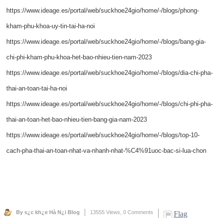
https://www.ideage.es/portal/web/suckhoe24gio/home/-/blogs/phong-
kham-phu-khoa-uy-tin-tai-ha-noi
https://www.ideage.es/portal/web/suckhoe24gio/home/-/blogs/bang-gia-
chi-phi-kham-phu-khoa-het-bao-nhieu-tien-nam-2023
https://www.ideage.es/portal/web/suckhoe24gio/home/-/blogs/dia-chi-pha-
thai-an-toan-tai-ha-noi
https://www.ideage.es/portal/web/suckhoe24gio/home/-/blogs/chi-phi-pha-
thai-an-toan-het-bao-nhieu-tien-bang-gia-nam-2023
https://www.ideage.es/portal/web/suckhoe24gio/home/-/blogs/top-10-
cach-pha-thai-an-toan-nhat-va-nhanh-nhat-%C4%91uoc-bac-si-lua-chon
By s¿c kh¿e Hà N¿i Blog
13555 Views,
0 Comments
Flag