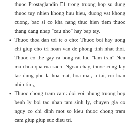
thuoc Prostaglandin E1 trong truong hop su dung
thuoc tuy nhien khong huu hieu, duong vat khong
cuong, bac si co kha nang thuc hien tiem thuoc
thang dang nhap "cau nho" hay bap tay.
Thuoc thoa dan toi te o cho: Thuoc boi hay uong
chi giup cho tri hoan van de phong tinh nhat thoi.
Thuoc co the gay ra bong rat luc "lam tran" Neu
ma chua qua rua sach. Ngoai chay, thuoc cung lay
tac dung phu la hoa mat, hoa mat, u tai, roi loan
nhip tim¿
Thuoc chong tram cam: doi voi nhung truong hop
benh ly boi tac nhan tam sinh ly, chuyen gia co
nguy co chi dinh mot so kieu thuoc chong tram
cam giup giup suc dieu tri.