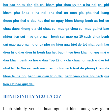
het bao nhieu tien
dia chi kham phu khoa uy tin o ha noi
chi phi
kham phu khoa o ha noi
pha thai an toan
gia pha thai bang
thuoc
pha thai o dau
hut thai co nguy hiem khong
benh xa hoi co
chua duoc khong
dia chi chua sui mao ga
chua sui mao ga het bao
nhieu tien
sui mao ga o nam
benh sui mao ga
10 cach chua benh
sui mao ga o nam gioi va phu nu hieu qua triet de tot nhat
benh lau
dieu tri o dau
dieu tri benh lau het bao nhieu tien
kham giang mai o
dau
kham benh xa hoi o dau
Top 12 dia chi chua hoi nach o dau tot
nhat tai Ha Noi va benh vien nao
tri hoi nach triet de
phong kham da
khoa tai ha noi
benh lau dieu tri o dau
benh vien chua hoi nach
gia
tien cat bao quy dau
BENH SINH LY YEU LA GI?
benh sinh ly yeu la thuat ngu chi hien tuong suy giam