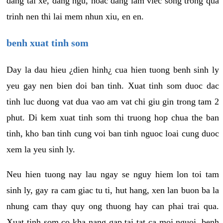
dang tai xe, dang ngu, hoac dang lam viec song trong qua
trinh nen thi lai mem nhun xiu, en en.
benh xuat tinh som
Day la dau hieu ¿dien hinh¿ cua hien tuong benh sinh ly
yeu gay nen bien doi ban tinh. Xuat tinh som duoc dac
tinh luc duong vat dua vao am vat chi giu gin trong tam 2
phut. Di kem xuat tinh som thi truong hop chua the ban
tinh, kho ban tinh cung voi ban tinh nguoc loai cung duoc
xem la yeu sinh ly.
Neu hien tuong nay lau ngay se nguy hiem lon toi tam
sinh ly, gay ra cam giac tu ti, hut hang, xen lan buon ba la
nhung cam thay quy ong thuong hay can phai trai qua.
Xuat tinh som co kha nang gap tai tat ca moi nguoi, benh