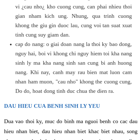
vi ¿cau nho¿ kho cuong cung, can phai nhieu thoi
gian nham kich ung. Nhung, qua trinh cuong
khong the giu gin duoc lau, cung voi tan suat xuat
tinh cung suy giam dan.
cap do nang: o giai doan nang la thoi ky bao dong,
nguy hai, boi vi khong chi nguy hiem toi kha nang
sinh ly ma kha nang sinh san cung bi anh huong
nang. Khi nay, canh may rau bien mat luon cam
nhan ham muon, "cau nho" khong the cuong cung,
Do do, hoat dong tinh duc chua the dien ra.
DAU HIEU CUA BENH SINH LY YEU
Dua vao thoi ky, muc do binh ma nguoi benh co cac dau
hieu nhan biet, dau hieu nhan biet khac biet nhau, song