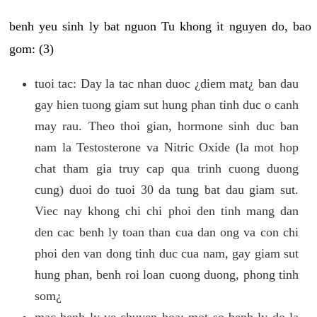
benh yeu sinh ly bat nguon Tu khong it nguyen do, bao
gom: (3)
tuoi tac: Day la tac nhan duoc ¿diem mat¿ ban dau
gay hien tuong giam sut hung phan tinh duc o canh
may rau. Theo thoi gian, hormone sinh duc ban
nam la Testosterone va Nitric Oxide (la mot hop
chat tham gia truy cap qua trinh cuong duong
cung) duoi do tuoi 30 da tung bat dau giam sut.
Viec nay khong chi chi phoi den tinh mang dan
den cac benh ly toan than cua dan ong va con chi
phoi den van dong tinh duc cua nam, gay giam sut
hung phan, benh roi loan cuong duong, phong tinh
som¿
mac benh ly ve chuyen hoa: mot so benh ly do la