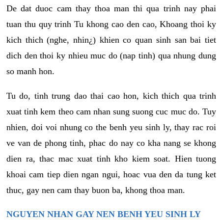
De dat duoc cam thay thoa man thi qua trinh nay phai
tuan thu quy trinh Tu khong cao den cao, Khoang thoi ky
kich thich (nghe, nhin¿) khien co quan sinh san bai tiet
dich den thoi ky nhieu muc do (nap tinh) qua nhung dung
so manh hon.
Tu do, tinh trung dao thai cao hon, kich thich qua trinh
xuat tinh kem theo cam nhan sung suong cuc muc do. Tuy
nhien, doi voi nhung co the benh yeu sinh ly, thay rac roi
ve van de phong tinh, phac do nay co kha nang se khong
dien ra, thac mac xuat tinh kho kiem soat. Hien tuong
khoai cam tiep dien ngan ngui, hoac vua den da tung ket
thuc, gay nen cam thay buon ba, khong thoa man.
NGUYEN NHAN GAY NEN BENH YEU SINH LY