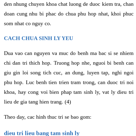
den nhung chuyen khoa chat luong de duoc kiem tra, chan
doan cung nhu bi phac do chua phu hop nhat, khoi phuc
som nhat co nguy co.
CACH CHUA SINH LY YEU
Dua vao can nguyen va muc do benh ma bac si se nhiem
chi dan tri thich hop. Truong hop nhe, nguoi bi benh can
giu gin loi song tich cuc, an dung, luyen tap, nghi ngoi
phu hop. Luc benh tien trien tram trong, can duoc tri noi
khoa, hay cong voi bien phap tam sinh ly, vat ly dieu tri
lieu de gia tang hien trang. (4)
Theo day, cac hinh thuc tri se bao gom:
dieu tri lieu bang tam sinh ly