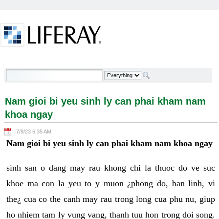
Skip to Content
Nam gioi bi yeu sinh ly can phai kham nam khoa
ngay - Welcome
Nam gioi bi yeu sinh ly can phai kham nam
khoa ngay
7/9/23 6:35 AM
Nam gioi bi yeu sinh ly can phai kham nam khoa ngay
sinh san o dang may rau khong chi la thuoc do ve suc
khoe ma con la yeu to y muon ¿phong do, ban linh, vi
the¿ cua co the canh may rau trong long cua phu nu, giup
ho nhiem tam ly vung vang, thanh tuu hon trong doi song.