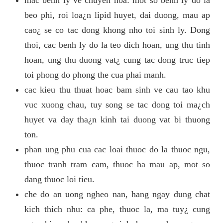
beo phi, roi loa¿n lipid huyet, dai duong, mau ap
cao¿ se co tac dong khong nho toi sinh ly. Dong
thoi, cac benh ly do la teo dich hoan, ung thu tinh
hoan, ung thu duong vat¿ cung tac dong truc tiep
toi phong do phong the cua phai manh.
cac kieu thu thuat hoac bam sinh ve cau tao khu
vuc xuong chau, tuy song se tac dong toi ma¿ch
huyet va day tha¿n kinh tai duong vat bi thuong
ton.
phan ung phu cua cac loai thuoc do la thuoc ngu,
thuoc tranh tram cam, thuoc ha mau ap, mot so
dang thuoc loi tieu.
che do an uong ngheo nan, hang ngay dung chat
kich thich nhu: ca phe, thuoc la, ma tuy¿ cung