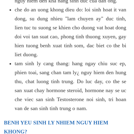
nguy hiem den kha nang sinh duc cua dan ong.
che do an uong khong dieu do: loi sinh hoat it van
dong, su dung nhieu "lam chuyen ay" duc tinh,
lien tuc tu suong se khien cho duong vat hoat dong
doi voi tan suat cao, phong tinh thuong xuyen, gay
hien tuong benh xuat tinh som, dac biet co the bi
liet duong.
tam sinh ly cang thang: hang ngay chiu suc ep,
phien toai, sang chan tam ly¿ nguy hiem den hung
thu, chat luong tinh trung. Do luc day, co the se
san xuat chay hormone steroid, hormone nay se uc
che viec san sinh Testosterone noi sinh, tri hoan
van de san sinh tinh trung o nam.
BENH YEU SINH LY NHIEM NGUY HIEM
KHONG?