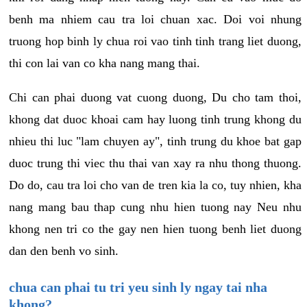
benh ma nhiem cau tra loi chuan xac. Doi voi nhung
truong hop binh ly chua roi vao tinh tinh trang liet duong,
thi con lai van co kha nang mang thai.
Chi can phai duong vat cuong duong, Du cho tam thoi,
khong dat duoc khoai cam hay luong tinh trung khong du
nhieu thi luc "lam chuyen ay", tinh trung du khoe bat gap
duoc trung thi viec thu thai van xay ra nhu thong thuong.
Do do, cau tra loi cho van de tren kia la co, tuy nhien, kha
nang mang bau thap cung nhu hien tuong nay Neu nhu
khong nen tri co the gay nen hien tuong benh liet duong
dan den benh vo sinh.
chua can phai tu tri yeu sinh ly ngay tai nha
khong?