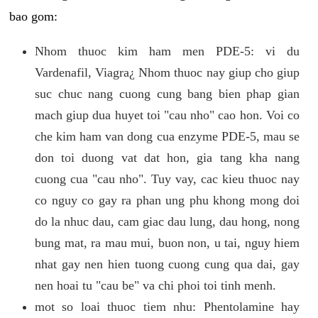
bao gom:
Nhom thuoc kim ham men PDE-5: vi du
Vardenafil, Viagra¿ Nhom thuoc nay giup cho giup
suc chuc nang cuong cung bang bien phap gian
mach giup dua huyet toi "cau nho" cao hon. Voi co
che kim ham van dong cua enzyme PDE-5, mau se
don toi duong vat dat hon, gia tang kha nang
cuong cua "cau nho". Tuy vay, cac kieu thuoc nay
co nguy co gay ra phan ung phu khong mong doi
do la nhuc dau, cam giac dau lung, dau hong, nong
bung mat, ra mau mui, buon non, u tai, nguy hiem
nhat gay nen hien tuong cuong cung qua dai, gay
nen hoai tu "cau be" va chi phoi toi tinh menh.
mot so loai thuoc tiem nhu: Phentolamine hay