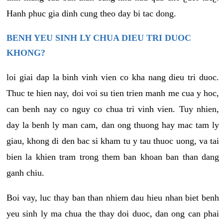
Hanh phuc gia dinh cung theo day bi tac dong.
BENH YEU SINH LY CHUA DIEU TRI DUOC
KHONG?
loi giai dap la binh vinh vien co kha nang dieu tri duoc.
Thuc te hien nay, doi voi su tien trien manh me cua y hoc,
can benh nay co nguy co chua tri vinh vien. Tuy nhien,
day la benh ly man cam, dan ong thuong hay mac tam ly
giau, khong di den bac si kham tu y tau thuoc uong, va tai
bien la khien tram trong them ban khoan ban than dang
ganh chiu.
Boi vay, luc thay ban than nhiem dau hieu nhan biet benh
yeu sinh ly ma chua the thay doi duoc, dan ong can phai