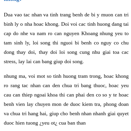
Dua vao tac nhan va tinh trang benh de bi y muon can tri
binh ly o nha hoac khong. Doi voi cac tinh huong dang tai
cap do nhe va nam ro can nguyen Khoang nhung yeu to
tam sinh ly, loi song thi nguoi bi benh co nguy co chu
dong thay doi, thay doi loi song cung nhu giai toa cac
stress, lay lai can bang giup doi song.
nhung ma, voi mot so tinh huong tram trong, hoac khong
ro rang tac nhan can den chua tri bang thuoc, hoac yeu
cau can thiep ngoai khoa thi can phai den co so y te hoac
benh vien lay chuyen mon de duoc kiem tra, phong doan
va chua tri hang hai, giup cho benh nhan nhanh giai quyet
duoc hien tuong ¿yeu ot¿ cua ban than