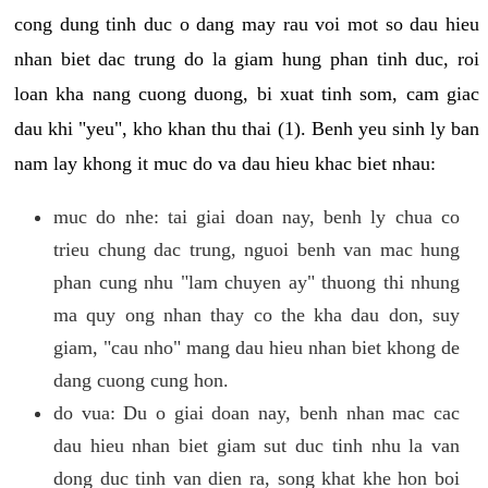
cong dung tinh duc o dang may rau voi mot so dau hieu
nhan biet dac trung do la giam hung phan tinh duc, roi
loan kha nang cuong duong, bi xuat tinh som, cam giac
dau khi "yeu", kho khan thu thai (1). Benh yeu sinh ly ban
nam lay khong it muc do va dau hieu khac biet nhau:
muc do nhe: tai giai doan nay, benh ly chua co
trieu chung dac trung, nguoi benh van mac hung
phan cung nhu "lam chuyen ay" thuong thi nhung
ma quy ong nhan thay co the kha dau don, suy
giam, "cau nho" mang dau hieu nhan biet khong de
dang cuong cung hon.
do vua: Du o giai doan nay, benh nhan mac cac
dau hieu nhan biet giam sut duc tinh nhu la van
dong duc tinh van dien ra, song khat khe hon boi