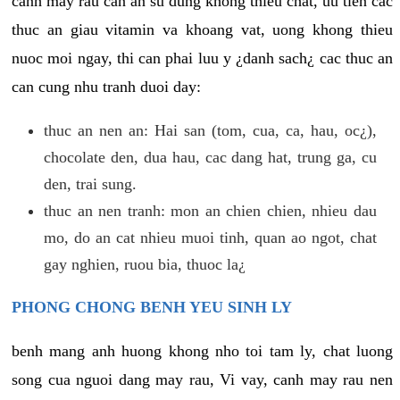
canh may rau can an su dung khong thieu chat, uu tien cac
thuc an giau vitamin va khoang vat, uong khong thieu
nuoc moi ngay, thi can phai luu y ¿danh sach¿ cac thuc an
can cung nhu tranh duoi day:
thuc an nen an: Hai san (tom, cua, ca, hau, oc¿),
chocolate den, dua hau, cac dang hat, trung ga, cu
den, trai sung.
thuc an nen tranh: mon an chien chien, nhieu dau
mo, do an cat nhieu muoi tinh, quan ao ngot, chat
gay nghien, ruou bia, thuoc la¿
PHONG CHONG BENH YEU SINH LY
benh mang anh huong khong nho toi tam ly, chat luong
song cua nguoi dang may rau, Vi vay, canh may rau nen