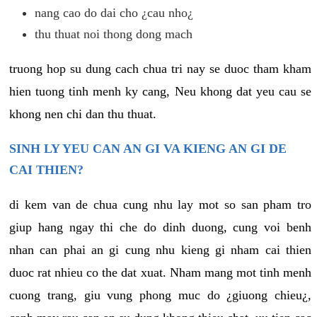
nang cao do dai cho ¿cau nho¿
thu thuat noi thong dong mach
truong hop su dung cach chua tri nay se duoc tham kham
hien tuong tinh menh ky cang, Neu khong dat yeu cau se
khong nen chi dan thu thuat.
SINH LY YEU CAN AN GI VA KIENG AN GI DE
CAI THIEN?
di kem van de chua cung nhu lay mot so san pham tro
giup hang ngay thi che do dinh duong, cung voi benh
nhan can phai an gi cung nhu kieng gi nham cai thien
duoc rat nhieu co the dat xuat. Nham mang mot tinh menh
cuong trang, giu vung phong muc do ¿giuong chieu¿,