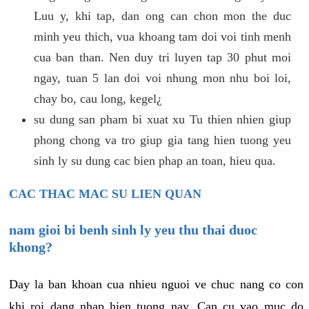
Luu y, khi tap, dan ong can chon mon the duc
minh yeu thich, vua khoang tam doi voi tinh menh
cua ban than. Nen duy tri luyen tap 30 phut moi
ngay, tuan 5 lan doi voi nhung mon nhu boi loi,
chay bo, cau long, kegel¿
su dung san pham bi xuat xu Tu thien nhien giup
phong chong va tro giup gia tang hien tuong yeu
sinh ly su dung cac bien phap an toan, hieu qua.
CAC THAC MAC SU LIEN QUAN
nam gioi bi benh sinh ly yeu thu thai duoc
khong?
Day la ban khoan cua nhieu nguoi ve chuc nang co con
khi roi dang nhap hien tuong nay. Can cu vao muc do