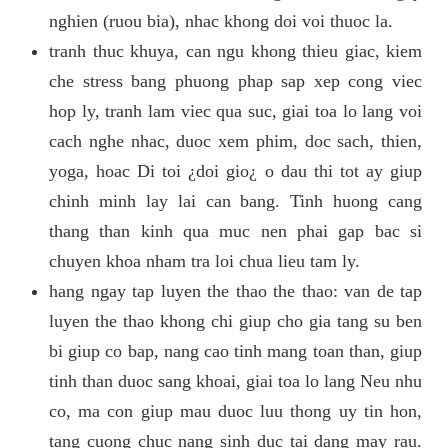
nghien (ruou bia), nhac khong doi voi thuoc la.
tranh thuc khuya, can ngu khong thieu giac, kiem
che stress bang phuong phap sap xep cong viec
hop ly, tranh lam viec qua suc, giai toa lo lang voi
cach nghe nhac, duoc xem phim, doc sach, thien,
yoga, hoac Di toi ¿doi gio¿ o dau thi tot ay giup
chinh minh lay lai can bang. Tinh huong cang
thang than kinh qua muc nen phai gap bac si
chuyen khoa nham tra loi chua lieu tam ly.
hang ngay tap luyen the thao the thao: van de tap
luyen the thao khong chi giup cho gia tang su ben
bi giup co bap, nang cao tinh mang toan than, giup
tinh than duoc sang khoai, giai toa lo lang Neu nhu
co, ma con giup mau duoc luu thong uy tin hon,
tang cuong chuc nang sinh duc tai dang may rau.