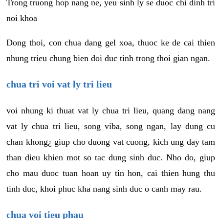
Trong truong hop nang ne, yeu sinh ly se duoc chi dinh tri
noi khoa
Dong thoi, con chua dang gel xoa, thuoc ke de cai thien
nhung trieu chung bien doi duc tinh trong thoi gian ngan.
chua tri voi vat ly tri lieu
voi nhung ki thuat vat ly chua tri lieu, quang dang nang
vat ly chua tri lieu, song viba, song ngan, lay dung cu
chan khong¿ giup cho duong vat cuong, kich ung day tam
than dieu khien mot so tac dung sinh duc. Nho do, giup
cho mau duoc tuan hoan uy tin hon, cai thien hung thu
tinh duc, khoi phuc kha nang sinh duc o canh may rau.
chua voi tieu phau