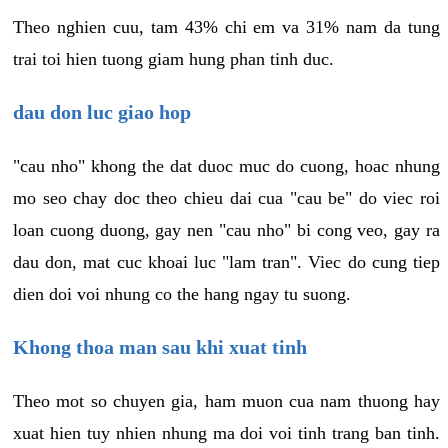
Theo nghien cuu, tam 43% chi em va 31% nam da tung
trai toi hien tuong giam hung phan tinh duc.
dau don luc giao hop
"cau nho" khong the dat duoc muc do cuong, hoac nhung
mo seo chay doc theo chieu dai cua "cau be" do viec roi
loan cuong duong, gay nen "cau nho" bi cong veo, gay ra
dau don, mat cuc khoai luc "lam tran". Viec do cung tiep
dien doi voi nhung co the hang ngay tu suong.
Khong thoa man sau khi xuat tinh
Theo mot so chuyen gia, ham muon cua nam thuong hay
xuat hien tuy nhien nhung ma doi voi tinh trang ban tinh.