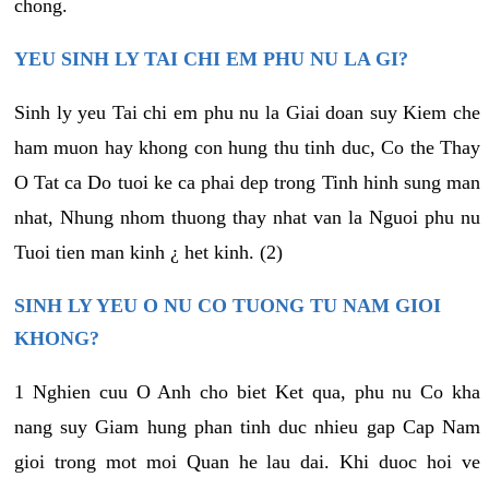
chong.
YEU SINH LY TAI CHI EM PHU NU LA GI?
Sinh ly yeu Tai chi em phu nu la Giai doan suy Kiem che
ham muon hay khong con hung thu tinh duc, Co the Thay
O Tat ca Do tuoi ke ca phai dep trong Tinh hinh sung man
nhat, Nhung nhom thuong thay nhat van la Nguoi phu nu
Tuoi tien man kinh ¿ het kinh. (2)
SINH LY YEU O NU CO TUONG TU NAM GIOI
KHONG?
1 Nghien cuu O Anh cho biet Ket qua, phu nu Co kha
nang suy Giam hung phan tinh duc nhieu gap Cap Nam
gioi trong mot moi Quan he lau dai. Khi duoc hoi ve