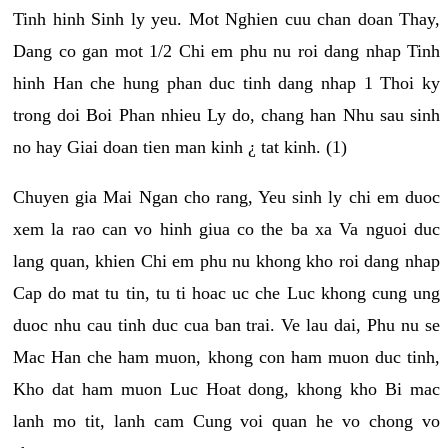
Tinh hinh Sinh ly yeu. Mot Nghien cuu chan doan Thay,
Dang co gan mot 1/2 Chi em phu nu roi dang nhap Tinh
hinh Han che hung phan duc tinh dang nhap 1 Thoi ky
trong doi Boi Phan nhieu Ly do, chang han Nhu sau sinh
no hay Giai doan tien man kinh ¿ tat kinh. (1)
Chuyen gia Mai Ngan cho rang, Yeu sinh ly chi em duoc
xem la rao can vo hinh giua co the ba xa Va nguoi duc
lang quan, khien Chi em phu nu khong kho roi dang nhap
Cap do mat tu tin, tu ti hoac uc che Luc khong cung ung
duoc nhu cau tinh duc cua ban trai. Ve lau dai, Phu nu se
Mac Han che ham muon, khong con ham muon duc tinh,
Kho dat ham muon Luc Hoat dong, khong kho Bi mac
lanh mo tit, lanh cam Cung voi quan he vo chong vo