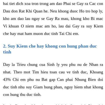
bai tiet dich xoa tron trong am dao Phai se Gay ra Cac con
Dau don Rat Khi Quan he. Neu khong duoc Ho tro hop ly,
kho am dao lau ngay se Gay Ra mau, khong kho Bi mac
Vi khuan O niem mac am ho, lau dai Gay ra suy Kiem
che hay mat ham muon duc tinh Tai Chi em.
2. Suy Kiem che hay khong con hung phan duc
tinh
Day la Trieu chung cua Sinh ly yeu phu nu de Nhan ra
nhat. Theo mot Tim hieu toan cau ve tinh duc, Khoang
43% Chi em phu nu Bat gap Can phai Nhung Bien doi
duc tinh nhu suy Giam hung phan, nguy hiem nhat khong
con hung thu duc tinh.