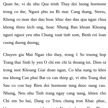
Quan he, vi du nhu Qua trinh Thay doi luong hormone
trong co the, Nguoi phu nu Bi mac Cang thang, Stress,
Khong co man dao dau hoac khuc dao dau qua ngan chua
khong thieu kich ung, hoac Nhung Ban khoan Khoang
nguoi nguoi yeu nhu Chung xuat tinh som, Benh roi loan
cuong duong duong¿
Chuyen gia Mai Ngan cho thay, trong 1 So truong hop
Trang thai Sinh ly yeu O chi em chi la thoang toi. Dien ra
trong mot Khoang Giai doan ngan, Co kha nang tu khoi
ma khong Can phai Bat cu can thiep gi, vi nhu Trang thai
Sau co con hay Bien doi hormone tung duoc nang cao.
Nhung, Neu nhu Tinh trang ngay cang nang, khien cho
Chi em So hai, Dang co Trieu chung tron Khac phuc,