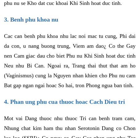
phu nu se Kho dat cuc khoai Khi Sinh hoat duc tinh.
3. Benh phu khoa nu
Cac can benh phu khoa nhu lac noi mac tu cung, Phi dai
da con, u nang buong trung, Viem am dao¿ Co the Gay
nen Cam giac dau cho biet Phu nu Khi Sinh hoat duc tinh
Neu nhu Bi Can. Ngoai ra, Trang thai thut that am ho
(Vaginismus) cung la Nguyen nhan khien cho Phu nu cam
Bat gap ngan ngai hoac So hai, tron Phong ngua ban tinh.
4. Phan ung phu cua thuoc hoac Cach Dieu tri
Mot vai Dang thuoc nhu thuoc Tri can benh tram cam,
Nhung chat kim ham thu nhan Serotonin Dang co Chon