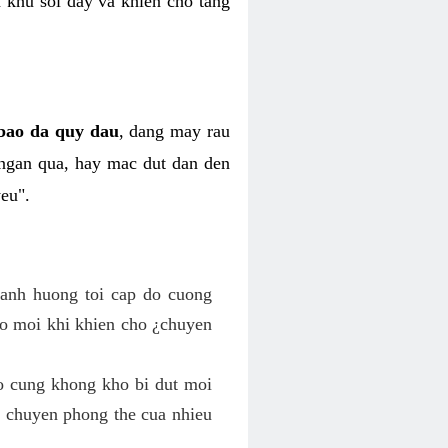
 khu soi day va khien cho tang
bao da quy dau
, dang may rau
 ngan qua, hay mac dut dan den
yeu".
anh huong toi cap do cuong
so moi khi khien cho ¿chuyen
 cung khong kho bi dut moi
i chuyen phong the cua nhieu