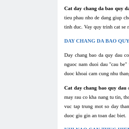
Cat day chang da bao quy d
tieu phau nho de dang giup ch
tinh duc. Vay quy trinh cat se
DAY CHANG DA BAO QUY
Day chang bao da quy dau co
nguoc nam duoi dau "cau be" 
duoc khoai cam cung nhu thang
Cat day chang bao quy dau
d
may rau co kha nang tu tin, t
vuc tap trung mot so day tha
duoc giu gin an toan dac biet.