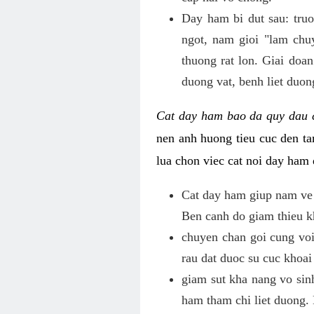
Day ham bi dut sau: tru
ngot, nam gioi "lam chu
thuong rat lon. Giai doa
duong vat, benh liet duon
Cat day ham bao da quy dau 
nen anh huong tieu cuc den ta
lua chon viec cat noi day ham
Cat day ham giup nam ve s
Ben canh do giam thieu 
chuyen chan goi cung voi
rau dat duoc su cuc khoa
giam sut kha nang vo sin
ham tham chi liet duong.