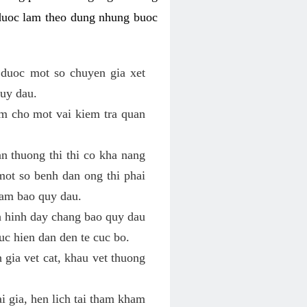
g duoc lam theo dung nhung buoc
 duoc mot so chuyen gia xet
quy dau.
am cho mot vai kiem tra quan
n thuong thi thi co kha nang
mot so benh dan ong thi phai
ham bao quy dau.
nh hinh day chang bao quy dau
uc hien dan den te cuc bo.
 gia vet cat, khau vet thuong
i gia, hen lich tai tham kham