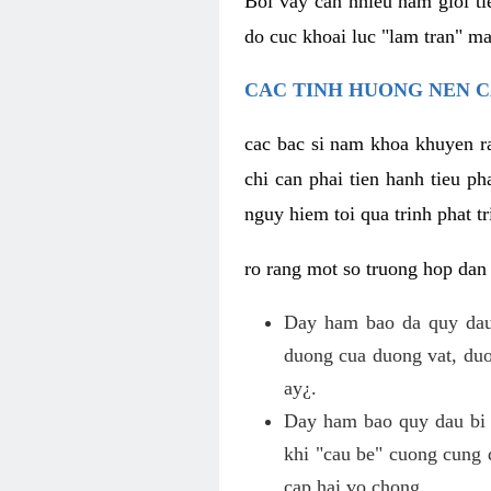
Boi vay can nhieu nam gioi t
do cuc khoai luc "lam tran" m
CAC TINH HUONG NEN C
cac bac si nam khoa khuyen r
chi can phai tien hanh tieu 
nguy hiem toi qua trinh phat t
ro rang mot so truong hop dan
Day ham bao da quy dau
duong cua duong vat, duo
ay¿.
Day ham bao quy dau bi 
khi "cau be" cuong cung 
cap hai vo chong.