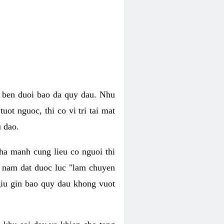
i ben duoi bao da quy dau. Nhu
ot nguoc, thi co vi tri tai mat
u dao.
ha manh cung lieu co nguoi thi
a nam dat duoc luc "lam chuyen
giu gin bao quy dau khong vuot