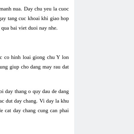
i manh nua. Day chu yeu la cuoc
ay tang cuc khoai khi giao hop
 qua bai viet duoi nay nhe.
 co hinh loai giong chu Y lon
dung giup cho dang may rau dat
oi day thang o quy dau de dang
ac dut day chang. Vi day la khu
e cat day chang cung can phai