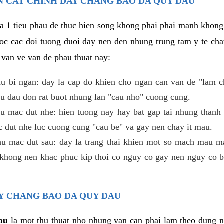
N CAT CHINH DAY CHANG BAO DA QUY DAU
la 1 tieu phau de thuc hien song khong phai phai manh khong
oc cac doi tuong duoi day nen den nhung trung tam y te cha
 van ve van de phau thuat nay:
u bi ngan: day la cap do khien cho ngan can van de "lam c
iu dau don rat buot nhung lan "cau nho" cuong cung.
u mac dut nhe: hien tuong nay hay bat gap tai nhung thanh
dut nhe luc cuong cung "cau be" va gay nen chay it mau.
u mac dut sau: day la trang thai khien mot so mach mau 
hong nen khac phuc kip thoi co nguy co gay nen nguy co be
Y CHANG BAO DA QUY DAU
dau
la mot thu thuat nho nhung van can phai lam theo dung 